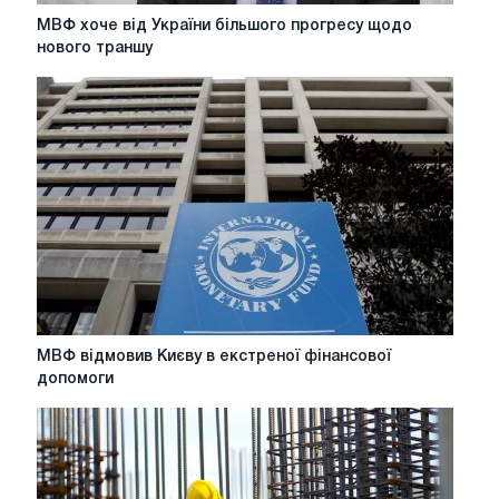
МВФ
МВФ хоче від України більшого прогресу щодо
хоче
нового траншу
від
України
більшого
прогресу
щодо
нового
траншу
МВФ
МВФ відмовив Києву в екстреної фінансової
відмовив
допомоги
Києву
в
екстреної
фінансової
допомоги