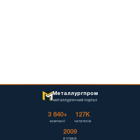
Металлургпром
металлургичний портал
3 840+
127K
компанії
читателів
2009
в отразі