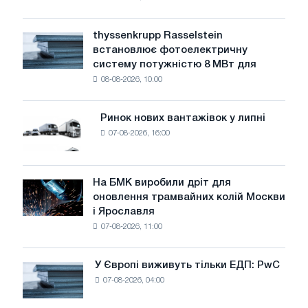
низький
рівень
thyssenkrupp Rasselstein
thyssenkrupp
води
встановлює фотоелектричну
Rasselstein
загрожує
систему потужністю 8 МВт для
встановлює
безпеці
08-08-2026, 10:00
фотоелектричну
поставок
систему
потужністю
Ринок нових вантажівок у липні
Ринок
8
07-08-2026, 16:00
нових
МВт
вантажівок
для
у
досягнення
липні
На БМК виробили дріт для
цілей
На
оновлення трамвайних колій Москви
декарбонізації
БМК
і Ярославля
виробили
07-08-2026, 11:00
дріт
для
оновлення
У Європі виживуть тільки ЕДП: PwC
У
трамвайних
07-08-2026, 04:00
Європі
колій
виживуть
Москви