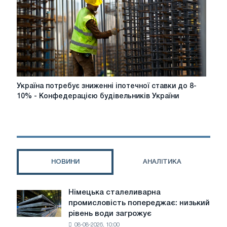
Україна
Україна потребує зниженні іпотечної ставки до 8-
потребує
10% - Конфедерацією будівельників України
зниженні
іпотечної
ставки
до
8-
10%
НОВИНИ
АНАЛІТИКА
-
Конфедерацією
будівельників
Німецька сталеливарна
Німецька
України
промисловість попереджає: низький
сталеливарна
рівень води загрожує
промисловість
08-08-2026, 10:00
попереджає: