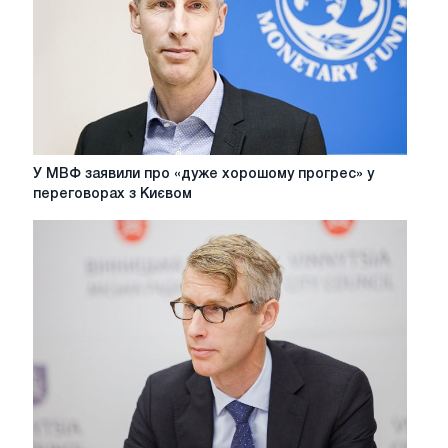
У
У МВФ заявили про «дуже хорошому прогрес» у
МВФ
переговорах з Києвом
заявили
про
«дуже
хорошому
прогрес»
у
переговорах
з
Києвом