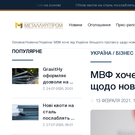
ковуглецевої сталі на основі
📰
Нові квоти на сталь послаблять ко
Новини
Оголошення
Прес-релі
Головна
/
Новини
/
Україна
/ МВФ хоче від України більшого прогресу щодо но
ПОПУЛЯРНЕ
УКРАЇНА / БІЗНЕС
GravitHy
GravitHy
МВФ хоче
оформляє
оформляє
дозволи на ...
дозволи
щодо нов
24-07-2026, 20:01
на
будівництво
13 ФЕВРАЛЯ 2021, 1
заводу
Нові квоти на
Нові
з
сталь
квоти
виробництва
послаблять ...
на
низьковуглецевої
27-07-2026, 09:01
сталь
сталі
послаблять
на