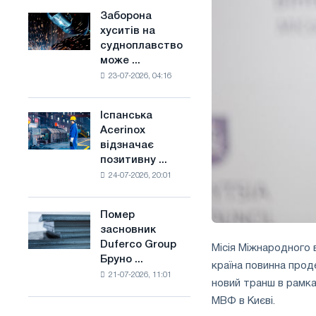
конкуренцію
основі
Заборона
Заборона
в
водню
хуситів на
хуситів
Сполученому
у
судноплавство
на
Королівстві
Франції
може ...
судноплавство
23-07-2026, 04:16
може
порушити
імпорт
Іспанська
Іспанська
Саудівської
Acerinox
Acerinox
сталі
відзначає
відзначає
позитивну ...
позитивну
24-07-2026, 20:01
динаміку
в
другому
Помер
Помер
півріччі
засновник
засновник
по
Duferco Group
Місія Міжнародного 
Duferco
торговим
Бруно ...
Group
країна повинна про
заходам
21-07-2026, 11:01
Бруно
і
новий транш в рамка
Больфо
підтримці
МВФ в Києві.
CBAM