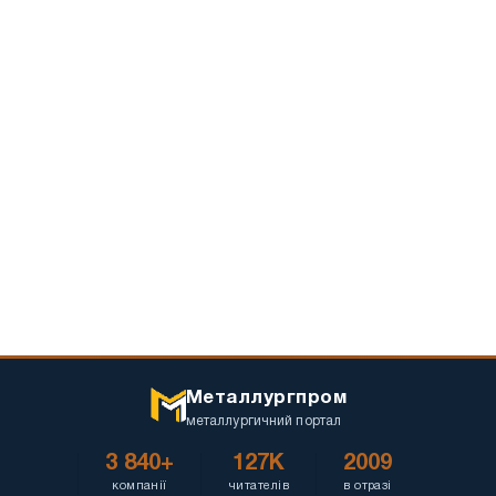
України?
Металлургпром
металлургичний портал
3 840+
127K
2009
компанії
читателів
в отразі