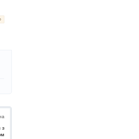
о
на
 з
ом