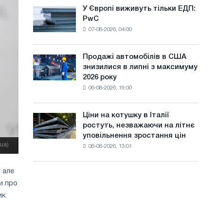
оновлення
а
У Європі виживуть тільки ЕДП:
У
трамвайних
PwC
Європі
й
колій
07-08-2026, 04:00
виживуть
Москви
т
тільки
і
ЕДП:
у
Ярославля
Продажі автомобілів в США
Продажі
PwC
знизилися в липні з максимуму
автомобілів
2026 року
в
06-08-2026, 19:00
США
знизилися
в
Ціни на котушку в Італії
Ціни
липні
ростуть, незважаючи на літнє
на
з
уповільнення зростання цін
котушку
максимуму
ua)
06-08-2026, 13:01
в
2026
Італії
року
ростуть,
 але
незважаючи
и про
на
ик
літнє
уповільнення