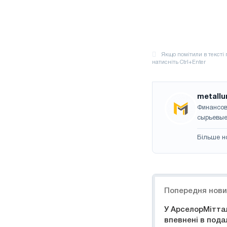
metallu
Финансов
сырьевые
Більше н
Навігація
Попередня нов
У АрселорМіттал
впевнені в под