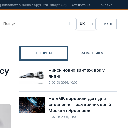
лавство може порушити імпорт Саудівської сталі
Статистика
📰
Реклама
Іспанська Acerin
ВХІД
О
б
р
НОВИНИ
АНАЛІТИКА
а
т
су
Ринок нових вантажівок у
Ринок
и
липні
нових
07-08-2026, 16:00
вантажівок
м
у
о
липні
На БМК виробили дріт для
На
в
оновлення трамвайних колій
БМК
Москви і Ярославля
виробили
у
07-08-2026, 11:00
дріт
с
для