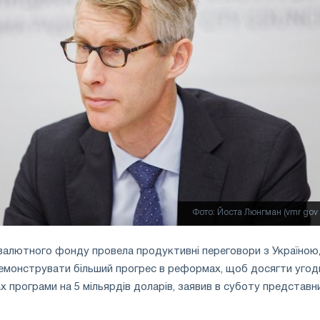
Фото: Йоста Люнгман (vmr gov 
валютного фонду провела продуктивні переговори з Україною,
демонструвати більший прогрес в реформах, щоб досягти угод
х програми на 5 мільярдів доларів, заявив в суботу представн