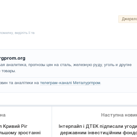
Джерел
rgprom.org
ая аналитика, прогнозы цен на сталь, железную руду, уголь и другие
 товары.
овин та аналітики на
телеграм-каналі Металургпром
.
ина
Наступна нови
 Кривий Ріг
Інтерпайп і ДТЕК підписали угоди
альшому зростанні
державним інвестиційним фонд