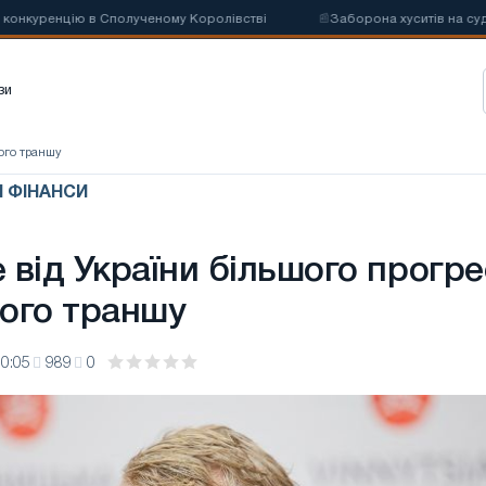
нкуренцію в Сполученому Королівстві
📰
Заборона хуситів на судноп
зи
вого траншу
 І ФІНАНСИ
 від України більшого прогре
ого траншу
0:05
989
0