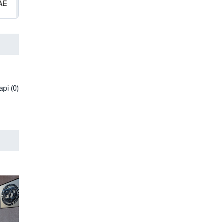
АЕ
рі (0)