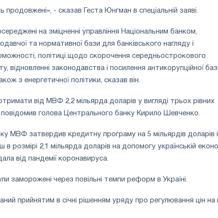
продовжені», - сказав Геста Юнгман в спеціальній заяві.
середжені на зміцненні управління Національним банком,
одавчої та нормативної бази для банківського нагляду і
оможності, політиці щодо скорочення середньострокового
, відновленні законодавства і посилення антикорупційної баз
акож з енергетичної політики, сказав він.
отримати від МВФ 2,2 мільярда доларів у вигляді трьох рівних
, повідомив голова Центрального банку Кирило Шевченко.
оку МВФ затвердив кредитну програму на 5 мільярдів доларів і
 в розмірі 2,1 мільярда доларів на допомогу українській економ
ала від пандемії коронавируса.
ли заморожені через повільні темпи реформ в Україні.
ий прийнятим в січні рішенням уряду про регулювання цін на 