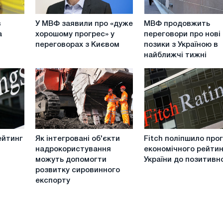
У
МВФ
в
У МВФ заявили про «дуже
МВФ продовжить
МВФ
продовжить
а
хорошому прогрес» у
переговори про нові
заявили
переговори
переговорах з Києвом
позики з Україною в
про
про
найближчі тижні
«дуже
нові
хорошому
позики
прогрес»
з
у
Україною
переговорах
в
з
найближчі
Києвом
тижні
Як
Fitch
ейтинг
Як інтегровані об'єкти
Fitch поліпшило про
інтегровані
поліпшило
надрокористування
економічного рейтин
об'єкти
прогноз
можуть допомогти
України до позитивн
надрокористування
економічного
розвитку сировинного
можуть
рейтингу
експорту
допомогти
України
розвитку
до
сировинного
позитивного
експорту