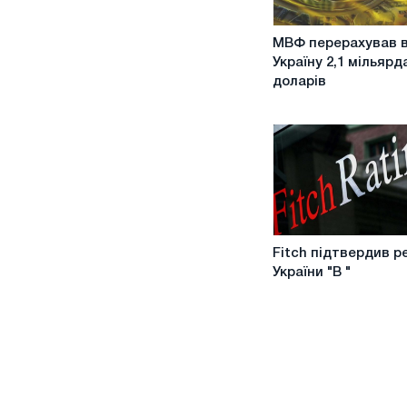
МВФ
МВФ перерахував 
перерахував
Україну 2,1 мільярд
в
доларів
Україну
2,1
мільярда
доларів
Fitch
Fitch підтвердив р
підтвердив
України "B "
рейтинг
України
"B
"