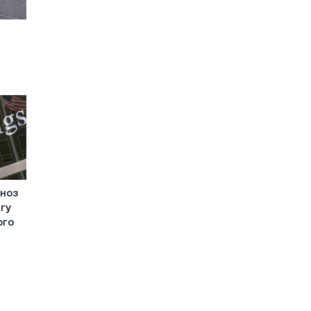
гноз
гу
ого