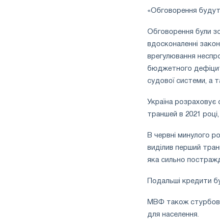
«Обговорення будуть 
Обговорення були зо
вдосконаленні закон
врегулювання неспр
бюджетного дефіциту
судової системи, а т
Україна розраховує 
траншей в 2021 році
В червні минулого р
виділив перший транш
яка сильно постражд
Подальші кредити бу
МВФ також стурбован
для населення.