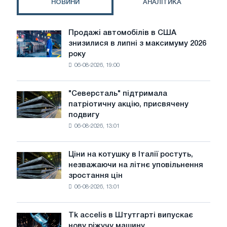
НОВИНИ
АНАЛІТИКА
проведення
тендерів
Продажі автомобілів в США
Продажі
знизилися в липні з максимуму 2026
автомобілів
року
в
06-08-2026, 19:00
США
знизилися
в
"Северсталь" підтримала
"Северсталь"
липні
патріотичну акцію, присвячену
підтримала
з
подвигу
патріотичну
максимуму
06-08-2026, 13:01
акцію,
2026
присвячену
року
подвигу
Ціни на котушку в Італії ростуть,
Ціни
радянської
незважаючи на літнє уповільнення
на
авіації
зростання цін
котушку
в
06-08-2026, 13:01
в
роки
Італії
Великої
ростуть,
Вітчизняної
Tk accelis в Штутгарті випускає
Tk
незважаючи
війни
нову ріжучу машину