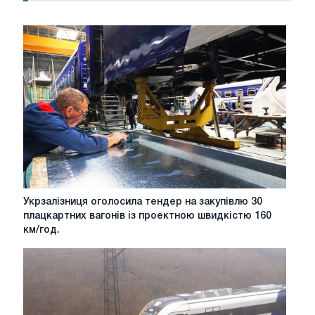
Укрзалізниця
Укрзалізниця оголосила тендер на закупівлю 30
оголосила
плацкартних вагонів із проектною швидкістю 160
тендер
км/год.
на
закупівлю
30
плацкартних
вагонів
із