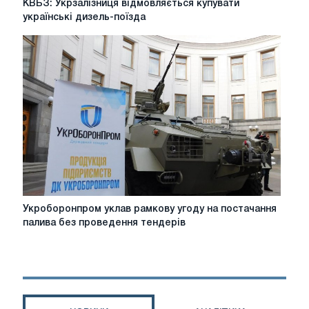
КВБЗ: Укрзалізниця відмовляється купувати
Укрзалізниця
українські дизель-поїзда
відмовляється
купувати
українські
дизель-
поїзда
Укроборонпром
Укроборонпром уклав рамкову угоду на постачання
уклав
палива без проведення тендерів
рамкову
угоду
на
постачання
палива
без