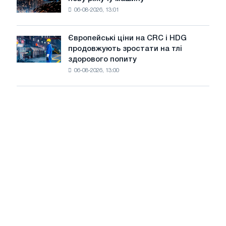
accelis
на
06-08-2026, 13:01
в
літнє
Штутгарті
уповільнення
випускає
зростання
Європейські ціни на CRC і HDG
Європейські
нову
цін
продовжують зростати на тлі
ціни
ріжучу
здорового попиту
на
машину
06-08-2026, 13:00
CRC
і
HDG
продовжують
зростати
на
тлі
здорового
попиту