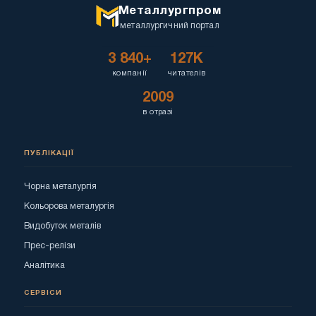
Металлургпром
металлургичний портал
3 840+
127K
компанії
читателів
2009
в отразі
ПУБЛІКАЦІЇ
Чорна металургія
Кольорова металургія
Видобуток металів
Прес-релізи
Аналітика
СЕРВІСИ