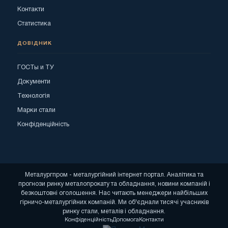
Контакти
Статистика
ДОВІДНИК
ГОСТы и ТУ
Документи
Технологія
Марки стали
Конфіденційність
Металургпром - металургійний інтернет портал. Аналітика та
прогнози ринку металопрокату та обладнання, новини компаній і
безкоштовні оголошення. Нас читають менеджери найбільших
гірничо-металургійних компаній. Ми об'єднали тисячі учасників
ринку стали, металів і обладнання.
Конфіденційність
Допомога
Контакти