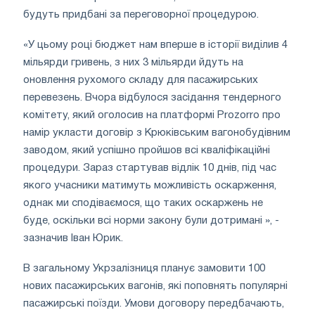
будуть придбані за переговорної процедурою.
«У цьому році бюджет нам вперше в історії виділив 4
мільярди гривень, з них 3 мільярди йдуть на
оновлення рухомого складу для пасажирських
перевезень. Вчора відбулося засідання тендерного
комітету, який оголосив на платформі Prozorro про
намір укласти договір з Крюківським вагонобудівним
заводом, який успішно пройшов всі кваліфікаційні
процедури. Зараз стартував відлік 10 днів, під час
якого учасники матимуть можливість оскарження,
однак ми сподіваємося, що таких оскаржень не
буде, оскільки всі норми закону були дотримані », -
зазначив Іван Юрик.
В загальному Укрзалізниця планує замовити 100
нових пасажирських вагонів, які поповнять популярні
пасажирські поїзди. Умови договору передбачають,