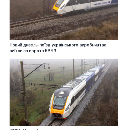
проектною
швидкістю
160
км/
год.
Новий
Новий дизель-поїзд українського виробництва
дизель-
виїхав за ворота КВБЗ
поїзд
українського
виробництва
виїхав
за
ворота
КВБЗ
КВБЗ: