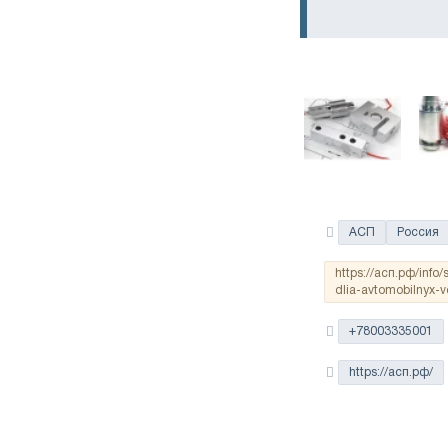
АСП
Россия
https://асп.рф/info
dlia-avtomobilnyx-
+78003335001
https://асп.рф/