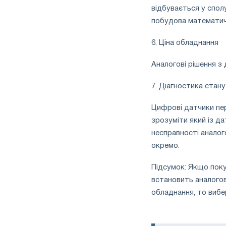
відбувається у спол
побудова математичн
6. Ціна обладнання
Аналогові рішення з
7. Діагностика стану
Цифрові датчики пе
зрозуміти який із да
несправності анало
окремо.
Підсумок: Якщо поку
встановить аналогов
обладнання, то виб