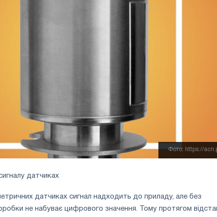
Фото: https://асп
 сигналу датчиках
етричних датчиках сигнал надходить до приладу, але без
робки не набуває цифрового значення. Тому протягом відстан