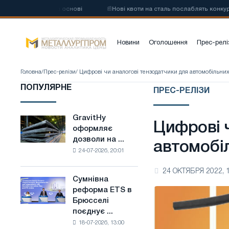
ої сталі на основі
📰
Нові квоти на сталь послаблять конкуренцію 
Новини
Оголошення
Прес-релі
Головна
/
Прес-релізи
/ Цифрові чи аналогові тензодатчики для автомобільних
ПОПУЛЯРНЕ
ПРЕС-РЕЛІЗИ
GravitHy
GravitHy
Цифрові 
оформляє
оформляє
дозволи на ...
дозволи
автомобі
24-07-2026, 20:01
на
будівництво
24 ОКТЯБРЯ 2022, 
заводу
Сумнівна
Сумнівна
з
реформа ETS в
реформа
виробництва
Брюсселі
ETS
низьковуглецевої
поєднує ...
в
сталі
18-07-2026, 13:00
Брюсселі
на