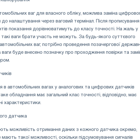
 калібрування
томобільних ваг для власного обліку, можлива заміна цифрово
 до налаштування через ваговий термінал. Після прописування
нтів показання дорівнюватимуть до класу точності. На жаль у
 такі ваги брати участь не можуть. За будь-якого суттєвого
автомобільних ваг, потрібно проведення позачергової державн
а ваги буде внесено позначку про проходження повірки та замі
ером.
чиків
я в автомобільних вагах у аналогових та цифрових датчиків
таке обладнання має загальний клас точності, відповідно, має
ні характеристики.
ного датчика
ють можливість отримання даних з кожного датчика окремо,
е мають такої можливості, оскільки підсумовування сигналів