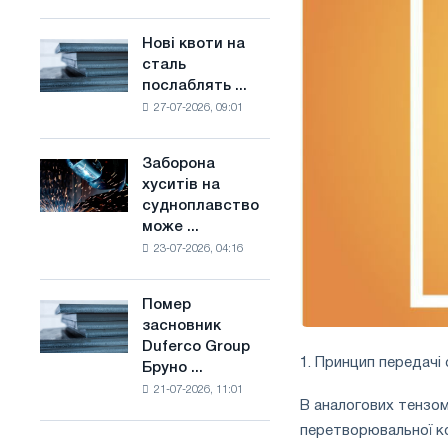
поєднує
основі
галузеві
водню
Нові квоти на
Нові
обмеження
у
сталь
квоти
з
Франції
послаблять ...
на
амбіціями
27-07-2026, 09:01
сталь
по
послаблять
боротьбі
конкуренцію
зі
Заборона
Заборона
в
зміною
хуситів на
хуситів
Сполученому
клімату
судноплавство
на
Королівстві
може ...
судноплавство
23-07-2026, 04:16
може
порушити
імпорт
Помер
Помер
Саудівської
засновник
засновник
сталі
Duferco Group
Duferco
1. Принцип передачі
Бруно ...
Group
21-07-2026, 11:01
Бруно
В аналогових тензом
Больфо
перетворювальної ко