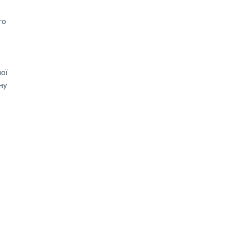
го
ої
ну