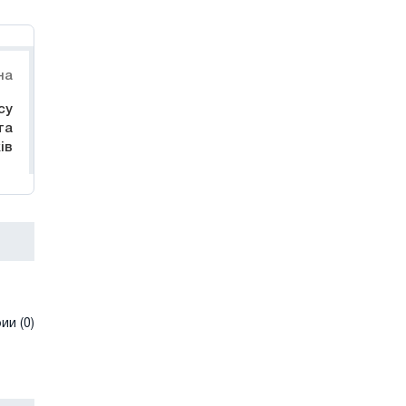
на
су
та
ів
и (0)