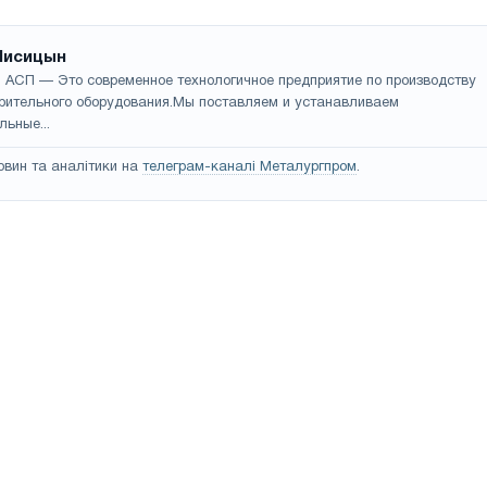
Лисицын
 АСП — Это современное технологичное предприятие по производству
рительного оборудования.Мы поставляем и устанавливаем
льные...
овин та аналітики на
телеграм-каналі Металургпром
.