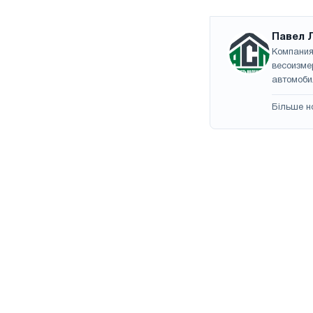
Павел 
Компания
весоизме
автомоби
Більше н