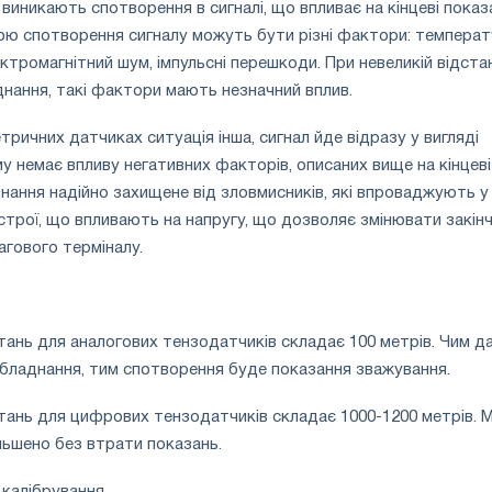
виникають спотворення в сигналі, що впливає на кінцеві показ
ною спотворення сигналу можуть бути різні фактори: температ
ктромагнітний шум, імпульсні перешкоди. При невеликій відстан
аднання, такі фактори мають незначний вплив.
ричних датчиках ситуація інша, сигнал йде відразу у вигляді
у немає впливу негативних факторів, описаних вище на кінцеві 
нання надійно захищене від зловмисників, які впроваджують у
трої, що впливають на напругу, що дозволяє змінювати закінч
агового терміналу.
ань для аналогових тензодатчиків складає 100 метрів. Чим да
бладнання, тим спотворення буде показання зважування.
тань для цифрових тензодатчиків складає 1000-1200 метрів. 
ьшено без втрати показань.