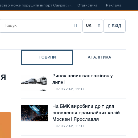
же порушити імпорт Саудівської сталі
Статистика
📰
Іспанська Acerinox відзнач
Реклама
ВХІД
О
б
р
НОВИНИ
АНАЛІТИКА
а
т
ля
Ринок нових вантажівок у
Ринок
и
липні
нових
07-08-2026, 16:00
вантажівок
м
у
о
липні
На БМК виробили дріт для
На
в
оновлення трамвайних колій
БМК
Москви і Ярославля
виробили
у
07-08-2026, 11:00
дріт
с
для