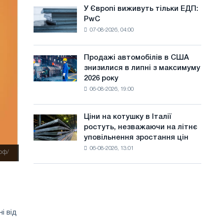
оновлення
а
У Європі виживуть тільки ЕДП:
У
трамвайних
PwC
Європі
й
колій
07-08-2026, 04:00
виживуть
Москви
т
тільки
і
ЕДП:
у
Ярославля
Продажі автомобілів в США
Продажі
PwC
знизилися в липні з максимуму
автомобілів
2026 року
в
06-08-2026, 19:00
США
знизилися
в
Ціни на котушку в Італії
Ціни
липні
ростуть, незважаючи на літнє
на
з
уповільнення зростання цін
котушку
максимуму
06-08-2026, 13:01
в
.рф/
2026
Італії
року
ростуть,
незважаючи
на
літнє
уповільнення
і від