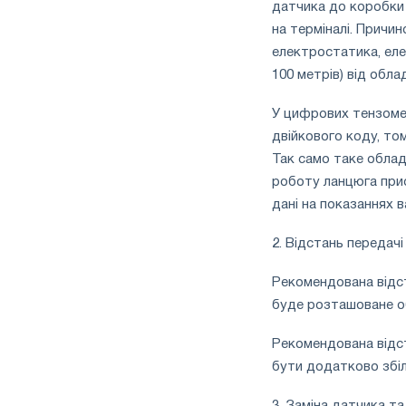
датчика до коробки 
на терміналі. Причи
електростатика, еле
100 метрів) від обл
У цифрових тензомет
двійкового коду, том
Так само таке облад
роботу ланцюга прис
дані на показаннях в
2. Відстань передачі
Рекомендована відст
буде розташоване о
Рекомендована відс
бути додатково збіл