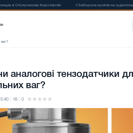
в Сполученому Королівстві
📰
Заборона хуситів на судноплавство мо
зи
 ваг?
чи аналогові тензодатчики д
льних ваг?
15:40
18
0