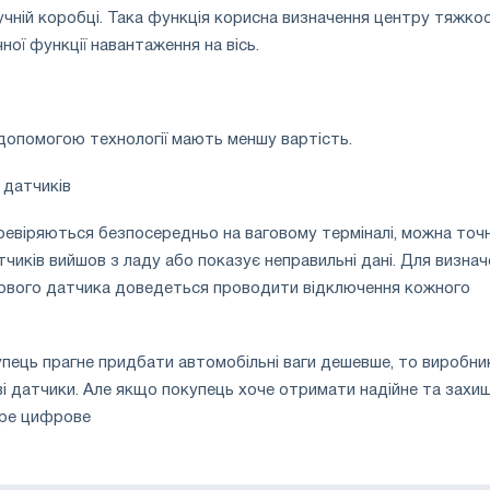
учній коробці. Така функція корисна визначення центру тяжкост
ої функції навантаження на вісь.
 допомогою технології мають меншу вартість.
 датчиків
ревіряються безпосередньо на ваговому терміналі, можна точ
тчиків вийшов з ладу або показує неправильні дані. Для визна
гового датчика доведеться проводити відключення кожного
пець прагне придбати автомобільні ваги дешевше, то виробни
і датчики. Але якщо покупець хоче отримати надійне та захи
ере цифрове