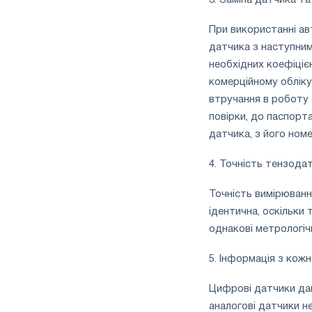
3. Заміна датчика та
При використанні ав
датчика з наступним
необхідних коефіціє
комерційному обліку
втручання в роботу 
повірки, до паспорт
датчика, з його ном
4. Точність тензодат
Точність вимірюванн
ідентична, оскільки 
однакові метрологіч
5. Інформація з кож
Цифрові датчики да
аналогові датчики н