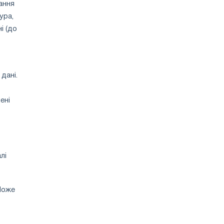
зростання
ання
цін
ура,
і (до
дані.
ені
лі
Може