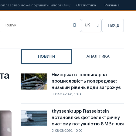
ство може порушити імпорт Саудівської сталі
Статистика
📰
Іспанська Acerinox 
Реклама
ВХІД
О
б
р
НОВИНИ
АНАЛІТИКА
а
т
та
Німецька сталеливарна
Німецька
и
промисловість попереджає:
сталеливарна
низький рівень води загрожує
промисловість
м
08-08-2026, 10:00
попереджає:
о
низький
рівень
в
thyssenkrupp Rasselstein
thyssenkrupp
води
встановлює фотоелектричну
Rasselstein
у
загрожує
систему потужністю 8 МВт для
встановлює
безпеці
с
08-08-2026, 10:00
фотоелектричну
поставок