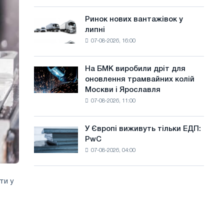
систему
а
потужністю
Ринок нових вантажівок у
Ринок
й
8
липні
нових
МВт
т
07-08-2026, 16:00
вантажівок
для
у
у
досягнення
липні
цілей
На БМК виробили дріт для
На
декарбонізації
оновлення трамвайних колій
БМК
Москви і Ярославля
виробили
07-08-2026, 11:00
дріт
для
оновлення
У Європі виживуть тільки ЕДП:
У
трамвайних
PwC
Європі
колій
07-08-2026, 04:00
виживуть
Москви
тільки
і
ЕДП:
Ярославля
ти у
PwC