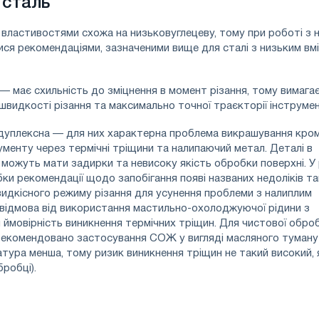
 сталь
властивостями схожа на низьковуглецеву, тому при роботі з 
ся рекомендаціями, зазначеними вище для сталі з низьким вм
— має схильність до зміцнення в момент різання, тому вимага
швидкості різання та максимально точної траєкторії інструмен
 дуплексна — для них характерна проблема викрашування кро
ументу через термічні тріщини та налипаючий метал. Деталі в
можуть мати задирки та невисоку якість обробки поверхні. У 
ки рекомендації щодо запобігання появі названих недоліків так
идкісного режиму різання для усунення проблеми з налиплим
 відмова від використання мастильно-охолоджуючої рідини з
ймовірність виникнення термічних тріщин. Для чистової обро
рекомендовано застосування СОЖ у вигляді масляного туману
атура менша, тому ризик виникнення тріщин не такий високий, 
бробці).