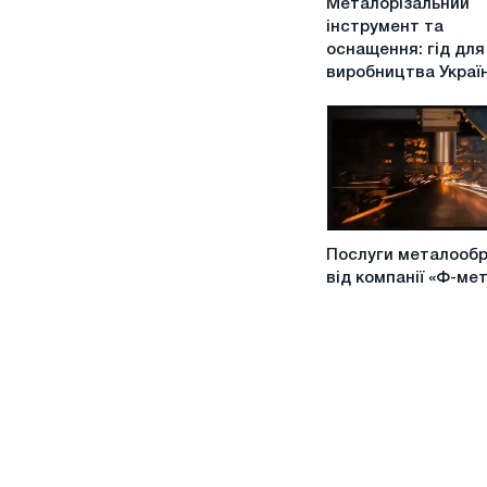
Металорізальний
інструмент
інструмент та
та
оснащення: гід для
оснащення:
виробництва Украї
гід
для
виробництва
України
Послуги
Послуги металооб
металообробки
від компанії «Ф-ме
від
компанії
«Ф-
метал»