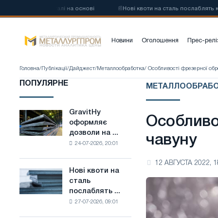
углецевої сталі на основі
📰
Нові квоти на сталь послаблять конку
Новини
Оголошення
Прес-релі
Головна
/
Публікації
/
Дайджест
/
Металлообработка
/ Особливості фрезерної обр
ПОПУЛЯРНЕ
МЕТАЛЛООБРАБ
GravitHy
GravitHy
Особливо
оформляє
оформляє
дозволи на ...
дозволи
чавуну
24-07-2026, 20:01
на
будівництво
12 АВГУСТА 2022, 1
заводу
Нові квоти на
Нові
з
сталь
квоти
виробництва
послаблять ...
на
низьковуглецевої
27-07-2026, 09:01
сталь
сталі
послаблять
на