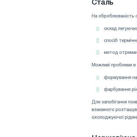
Сталь
На оброблюваність 
склад легуючи
спосіб термічн
метод отриманн
Можливі проблеми в 
формування нар
фарбування ріж
Для запобігання поя
взаємного розташува
охолоджуючої рідин