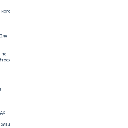
 його
 Для
 по
йтеся
я
 до
появи