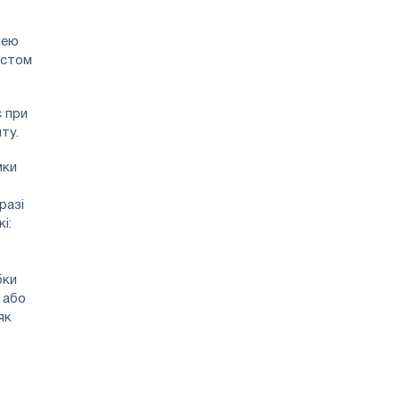
нею
істом
є при
ту.
мки
разі
і:
бки
 або
як