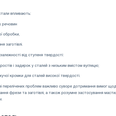
стали впливають:
х речовин
ої обробки,
я заготівлі.
залежності від ступеня твердості:
остів і задирок у сталей з низьким вмістом вуглецю;
учої кромки для сталей високої твердості.
ві перелічених проблем важливо суворе дотримання вимог що
ння фрези та заготівлі, а також розумне застосування масти
и.