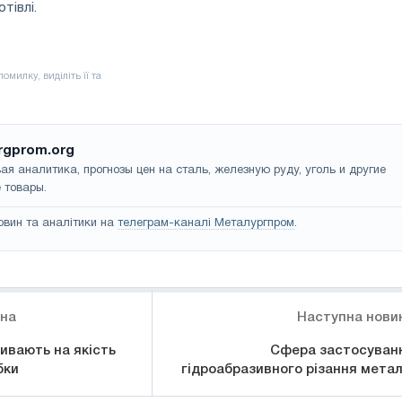
тівлі.
rgprom.org
ая аналитика, прогнозы цен на сталь, железную руду, уголь и другие
 товары.
овин та аналітики на
телеграм-каналі Металургпром
.
ина
Наступна нови
ивають на якість
Сфера застосуван
бки
гідроабразивного різання метал