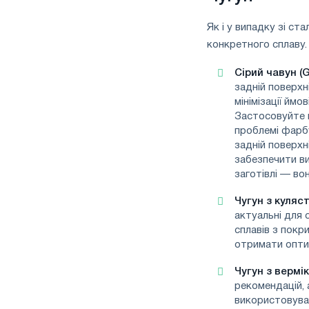
Як і у випадку зі ст
конкретного сплаву.
Сірий чавун (G
задній поверхн
мінімізації йм
Застосовуйте 
проблемі фарб
задній поверхн
забезпечити в
заготівлі — во
Чугун з куляс
актуальні для 
сплавів з пок
отримати опти
Чугун з вермі
рекомендацій, 
використовува