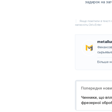
задирок на заго
metallu
Финансов
сырьевые
Більше н
Навігація
Попередня нов
Чинники, що впл
фрезерної обро