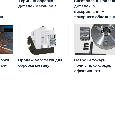
Термічна обробка
Виготовлення склад
обробка
складних
деталей механізмів
деталей із
деталей
деталей
використанням
механізмів
із
ни
токарного обладнан
використанням
токарного
обладнання
Продаж
Патрони
робки
Продаж верстатів для
Патрони токарні:
верстатів
токарні:
тал»
обробки металу
точність, фіксація,
для
точність,
ефективність
обробки
фіксація,
металу
ефективність