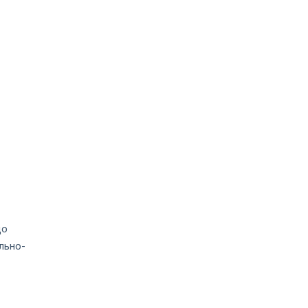
до
льно-