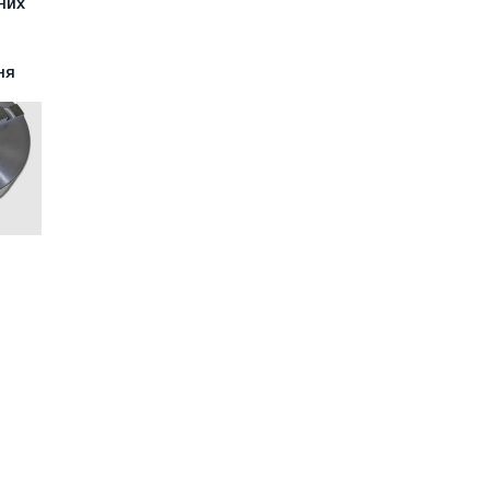
них
ня