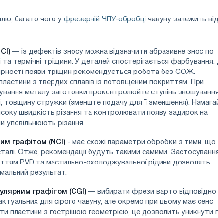
аллю, багато чого у
фрезерній ЧПУ-обробці
чавуну залежить від
CI)
— із дефектів зносу можна відзначити абразивне знос по
і та термічні тріщини. У деталей спостерігається фарбування.
овірності появи тріщин рекомендується робота без СОЖ.
пластини з твердих сплавів із потовщеним покриттям. При
ування металу заготовки проконтролюйте ступінь зношування
і, товщину стружки (зменште подачу для її зменшення). Намага
исоку швидкість різання та контролювати появу задирок на
ни уповільнюють різання.
тим графітом (NCI)
- має схожі параметри обробки з тими, що
сталі. Отже, рекомендації будуть такими самими. Застосуванн
риттям PVD та мастильно-охолоджувальної рідини дозволять
мальний результат.
кулярним графітом (CGI)
— вибирати фрези варто відповідно
актуальних для сірого чавуну, але окремо при цьому має сенс
ти пластини з гострішою геометрією, це дозволить уникнути 