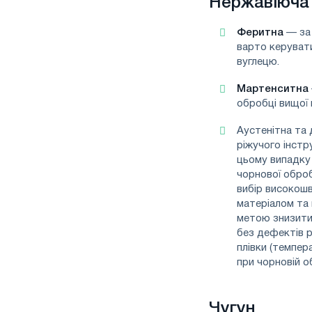
Нержавіюча
Феритна
— за 
варто керувати
вуглецю.
Мартенситна
обробці вищої 
Аустенітна та
ріжучого інстр
цьому випадку 
чорнової оброб
вибір високошв
матеріалом та
метою знизити 
без дефектів 
плівки (темпер
при чорновій о
Чугун