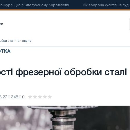
ренцію в Сполученому Королівстві
📰
Заборона хуситів на судноплав
зи
обки сталі та чавуну
ОТКА
сті фрезерної обробки сталі 
8:27
348
0