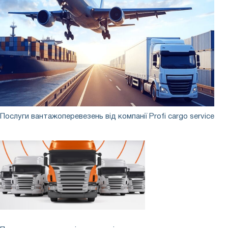
Послуги
Послуги вантажоперевезень від компанії Profi cargo service
вантажоперевезень
від
компанії
Profi
cargo
service
Перевезення