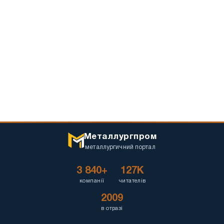
Металлургпром
металлургичний портал
3 840+
127K
компанії
читателів
2009
в отразі