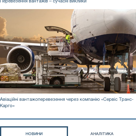
Перевезення вантажів – сучасні виклики
вантажів
–
сучасні
виклики
Авіаційні
Авіаційні вантажоперевезення через компанію «Сервіс Транс-
вантажоперевезення
Карго»
через
компанію
«Сервіс
Транс-
НОВИНИ
АНАЛІТИКА
Карго»