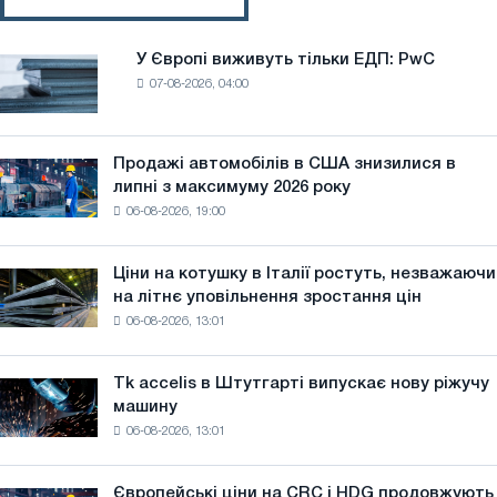
У Європі виживуть тільки ЕДП: PwC
У
07-08-2026, 04:00
Європі
виживуть
тільки
ЕДП:
Продажі автомобілів в США знизилися в
Продажі
PwC
липні з максимуму 2026 року
автомобілів
06-08-2026, 19:00
в
США
знизилися
Ціни на котушку в Італії ростуть, незважаючи
Ціни
в
на літнє уповільнення зростання цін
на
липні
06-08-2026, 13:01
котушку
з
в
максимуму
Італії
2026
Tk accelis в Штутгарті випускає нову ріжучу
Tk
ростуть,
року
машину
accelis
незважаючи
06-08-2026, 13:01
в
на
Штутгарті
літнє
випускає
уповільнення
Європейські ціни на CRC і HDG продовжують