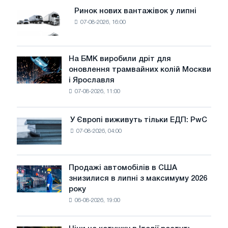
Ринок нових вантажівок у липні
Ринок
07-08-2026, 16:00
нових
вантажівок
у
липні
На БМК виробили дріт для
На
оновлення трамвайних колій Москви
БМК
і Ярославля
виробили
07-08-2026, 11:00
дріт
для
оновлення
У Європі виживуть тільки ЕДП: PwC
У
трамвайних
07-08-2026, 04:00
Європі
колій
виживуть
Москви
тільки
і
ЕДП:
Продажі автомобілів в США
Ярославля
Продажі
PwC
знизилися в липні з максимуму 2026
автомобілів
року
в
06-08-2026, 19:00
США
знизилися
в