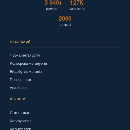
3 840+
127K
компанії
читателів
2009
в отразі
ПУБЛІКАЦІЇ
Чорна металургія
Кольорова металургія
Видобуток металів
Прес-релізи
Аналітика
СЕРВІСИ
Статистика
Котирування
Калькулятор