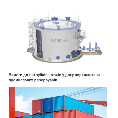
Вимоги
Вимоги до патрубків і люків у даху вертикальних
до
промислових резервуарів
патрубків
і
люків
у
даху
вертикальних
промислових