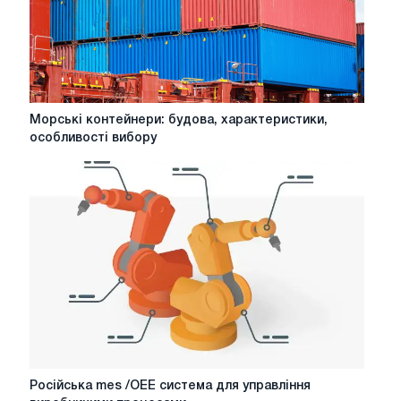
резервуарів
Морські
Морські контейнери: будова, характеристики,
контейнери:
особливості вибору
будова,
характеристики,
особливості
вибору
Російська
Російська mes /OEE система для управління
mes