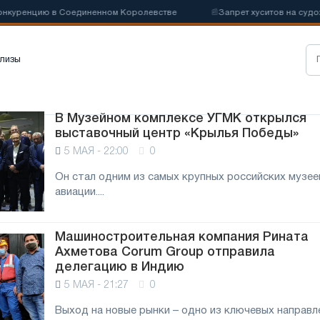
ренцию в Соединенном Королевстве
📰
Запрет хуситов на судоходс
лизы
В Музейном комплексе УГМК открылся
выставочный центр «Крылья Победы»
5 МАЯ - 22:00
0
Он стал одним из самых крупных российских музее
авиации....
Машиностроительная компания Рината
я
Ахметова Corum Group отправила
делегацию в Индию
5 МАЯ - 21:27
0
Выход на новые рынки – одно из ключевых направл