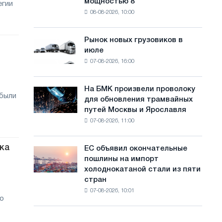
мощностью 8
егии
фотоэлектрическую
с
08-08-2026, 10:00
систему
а
мощностью
8
й
Рынок новых грузовиков в
Рынок
МВт
июле
новых
т
для
07-08-2026, 16:00
грузовиков
достижения
а
в
целей
июле
обезуглероживания
На БМК произвели проволоку
На
 были
для обновления трамвайных
БМК
путей Москвы и Ярославля
произвели
07-08-2026, 11:00
проволоку
для
обновления
ка
ЕС объявил окончательные
ЕС
трамвайных
пошлины на импорт
объявил
путей
холоднокатаной стали из пяти
окончательные
Москвы
стран
пошлины
и
07-08-2026, 10:01
на
Ярославля
ю
импорт
холоднокатаной