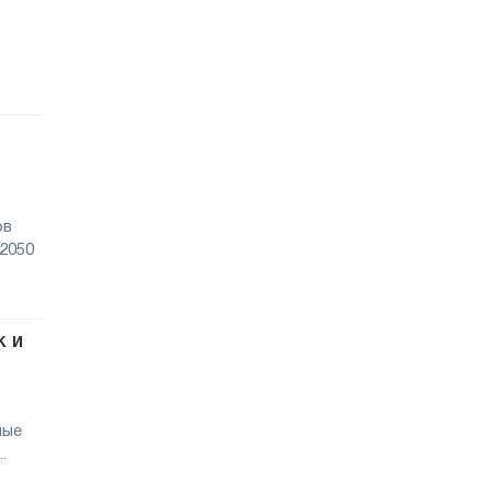
ов
 2050
к и
ные
.