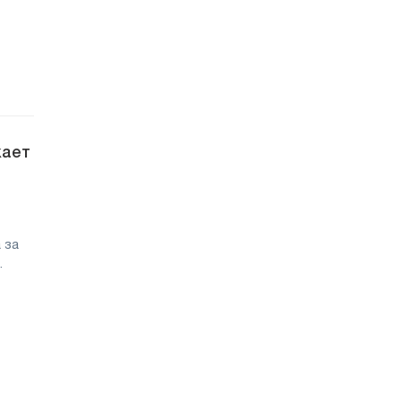
кает
 за
.