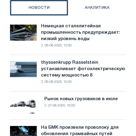
НОВОСТИ
АНАЛИТИКА
Немецкая сталелитейная
Немецкая
промышленность предупреждает:
сталелитейная
низкий уровень воды
промышленность
08-08-2026, 10:00
предупреждает:
низкий
уровень
thyssenkrupp Rasselstein
thyssenkrupp
воды
устанавливает фотоэлектрическую
Rasselstein
угрожает
систему мощностью 8
устанавливает
безопасности
08-08-2026, 10:00
фотоэлектрическую
поставок
систему
мощностью
Рынок новых грузовиков в июле
Рынок
8
07-08-2026, 16:00
новых
МВт
грузовиков
для
в
достижения
июле
На БМК произвели проволоку для
целей
На
обновления трамвайных путей
обезуглероживания
БМК