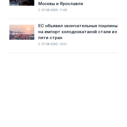
Москвы и Ярославля
произвели
07-08-2026, 11:00
проволоку
для
обновления
ЕС объявил окончательные пошлины
ЕС
трамвайных
на импорт холоднокатаной стали из
объявил
путей
пяти стран
окончательные
Москвы
07-08-2026, 10:01
пошлины
и
на
Ярославля
импорт
холоднокатаной
стали
из
пяти
стран