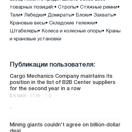
товарных позиций:
• Стропы
• Стяжные ремни
•
Тали
• Лебедки
• Домкраты
• Блоки
• Захваты
•
Крановые весы
• Складские тележки
•
Штабелеры
• Колеса и колесные опоры
• Краны
и крановые установки
Публикации пользователя:
Cargo Mechanics Company maintains its
position in the list of B2B Center suppliers
for the second year in a row
8 МАЯ - 11:19
0
...
Mining giants couldn't agree on billion-dollar
deal