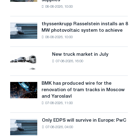
supplies
industry
08-08-2026, 10:00
warns:
low
water
thyssenkrupp Rasselstein installs an 8
thyssenkrupp
level
MW photovoltaic system to achieve
Rasselstein
threatens
08-08-2026, 10:00
installs
security
an
of
8
supplies
New truck market in July
New
MW
07-08-2026, 16:00
truck
photovoltaic
market
system
in
to
July
BMK has produced wire for the
achieve
BMK
renovation of tram tracks in Moscow
decarbonization
has
and Yaroslavl
goals
produced
07-08-2026, 11:00
wire
for
the
Only EDPS will survive in Europe: PwC
Only
renovation
07-08-2026, 04:00
EDPS
of
will
tram