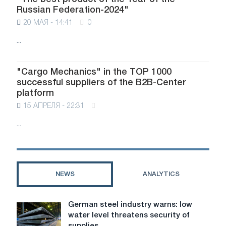
Russian Federation-2024"
20 МАЯ - 14:41
0
...
"Cargo Mechanics" in the TOP 1000
successful suppliers of the B2B-Center
platform
15 АПРЕЛЯ - 22:31
...
NEWS
ANALYTICS
German steel industry warns: low
German
water level threatens security of
steel