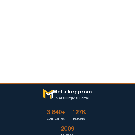
Metallurgprom
Metallurgical Portal
3 840+
127K
companies
readers
2009