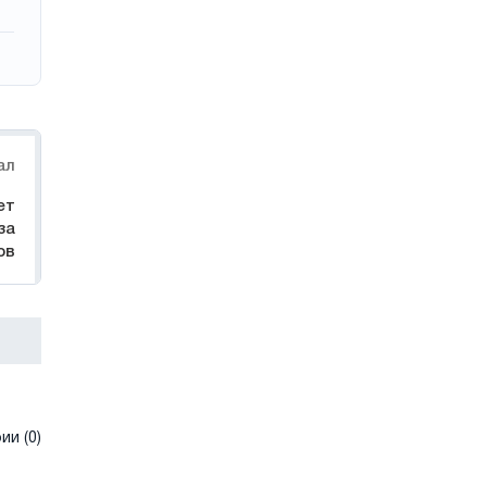
ал
ет
за
ов
и (0)