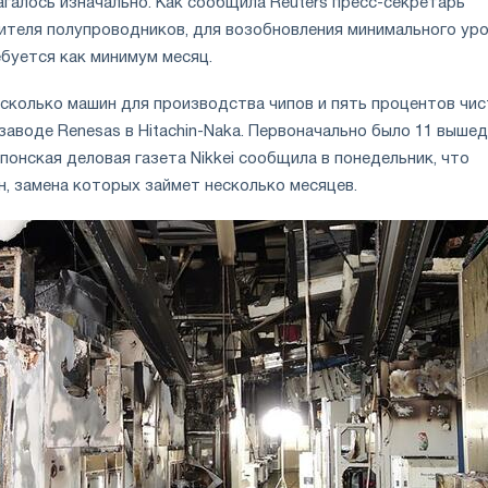
галось изначально. Как сообщила Reuters пресс-секретарь
ителя полупроводников, для возобновления минимального ур
буется как минимум месяц.
сколько машин для производства чипов и пять процентов чи
заводе Renesas в Hitachin-Naka. Первоначально было 11 выше
японская деловая газета Nikkei сообщила в понедельник, что
н, замена которых займет несколько месяцев.