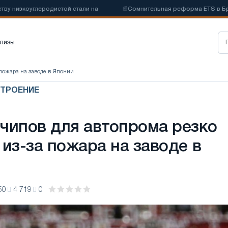
изкоуглеродистой стали на
📰
Сомнительная реформа ETS в Брюссел
лизы
 пожара на заводе в Японии
СТРОЕНИЕ
чипов для автопрома резко
 из-за пожара на заводе в
50
4 719
0