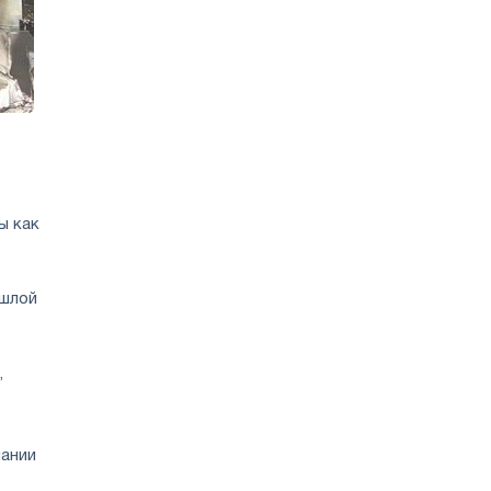
ы как
ошлой
,
пании