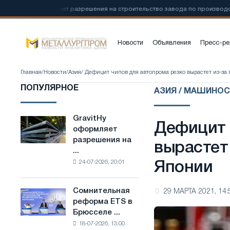
vitHy оформляет разрешения на строительство завода по производству н
Новости
Объявления
Пресс-ре
Главная
/
Новости
/
Азия
/ Дефицит чипов для автопрома резко вырастет из-за
ПОПУЛЯРНОЕ
АЗИЯ / МАШИНО
GravitHy
GravitHy
Дефицит 
оформляет
оформляет
разрешения на
разрешения
вырастет
...
на
24-07-2026, 20:01
Японии
строительство
завода
по
Сомнительная
29 МАРТА 2021, 14:
Сомнительная
производству
реформа ETS в
реформа
низкоуглеродистой
Брюсселе ...
ETS
стали
18-07-2026, 13:00
в
на