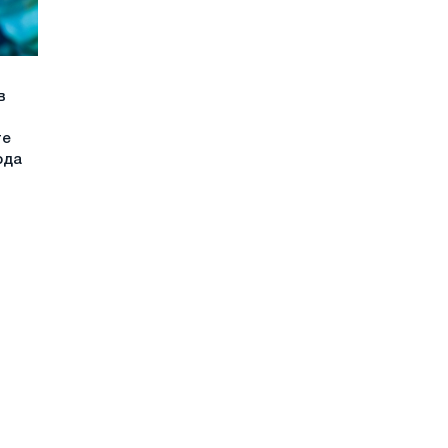
в
те
ода