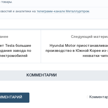
 товары.
овостей и аналитики на
телеграмм-канале Металлургпром
.
анее
Следующий матери
ет Tesla большие
Hyundai Motor приостанавлива
здания завода по
производство в Южной Корее из-
лектромобилей
нехватки чип
КОММЕНТАРИИ
ММЕНТАРИЙ
Комментари