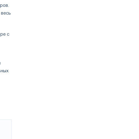
ров.
 весь
ре с
я
ьных