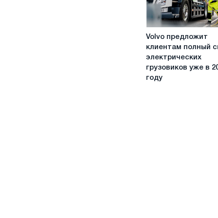
нехватки
чипов
Volvo
Volvo предложит
предложит
клиентам полный с
клиентам
электрических
полный
грузовиков уже в 2
спектр
году
электрических
грузовиков
уже
в
2021
году