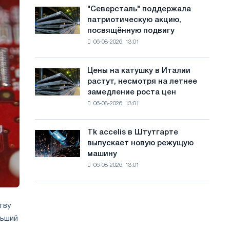
в
с
"Северсталь" поддержала
"Северсталь"
июле
патриотическую акцию,
поддержала
а
с
посвящённую подвигу
патриотическую
максимума
й
06-08-2026, 13:01
акцию,
2026
посвящённую
т
года
подвигу
Цены на катушку в Италии
Цены
а
советской
растут, несмотря на летнее
на
авиации
замедление роста цен
катушку
в
06-08-2026, 13:01
в
годы
Италии
Великой
растут,
Отечественной
Tk accelis в Штутгарте
Tk
несмотря
войны
выпускает новую режущую
accelis
на
машину
в
летнее
06-08-2026, 13:01
Штутгарте
замедление
выпускает
роста
новую
цен
режущую
тву
машину
льший