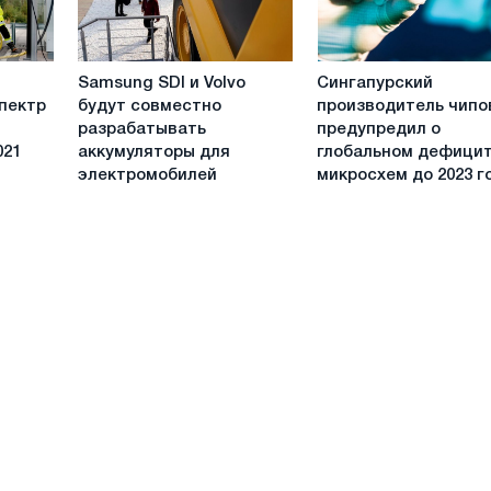
-
администрация
Байдена
Samsung
Сингапурский
Samsung SDI и Volvo
Сингапурский
SDI
производитель
пектр
будут совместно
производитель чипо
и
чипов
разрабатывать
предупредил о
Volvo
предупредил
021
аккумуляторы для
глобальном дефици
будут
о
электромобилей
микросхем до 2023 г
совместно
глобальном
разрабатывать
дефиците
аккумуляторы
микросхем
для
до
электромобилей
2023
года