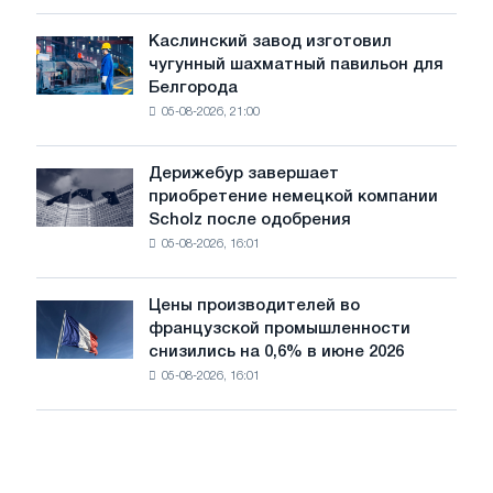
чувствительными
к
Каслинский завод изготовил
Каслинский
потрясениям:
чугунный шахматный павильон для
завод
Glencore
Белгорода
изготовил
05-08-2026, 21:00
чугунный
шахматный
павильон
Дерижебур завершает
Дерижебур
для
приобретение немецкой компании
завершает
Белгорода
Scholz после одобрения
приобретение
05-08-2026, 16:01
немецкой
компании
Scholz
Цены производителей во
Цены
после
французской промышленности
производителей
одобрения
снизились на 0,6% в июне 2026
во
Европейской
05-08-2026, 16:01
французской
комиссии
промышленности
снизились
на
0,6%