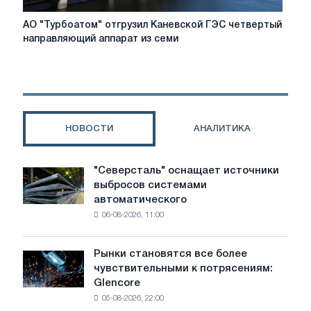
АО
АО "Турбоатом" отгрузил Каневской ГЭС четвертый
"Турбоатом"
направляющий аппарат из семи
отгрузил
Каневской
ГЭС
четвертый
направляющий
аппарат
НОВОСТИ
АНАЛИТИКА
из
семи
запланированных
"Северсталь" оснащает источники
"Северсталь"
выбросов системами
оснащает
автоматического
источники
06-08-2026, 11:00
выбросов
системами
автоматического
Рынки становятся все более
Рынки
контроля
чувствительными к потрясениям:
становятся
Glencore
все
05-08-2026, 22:00
более