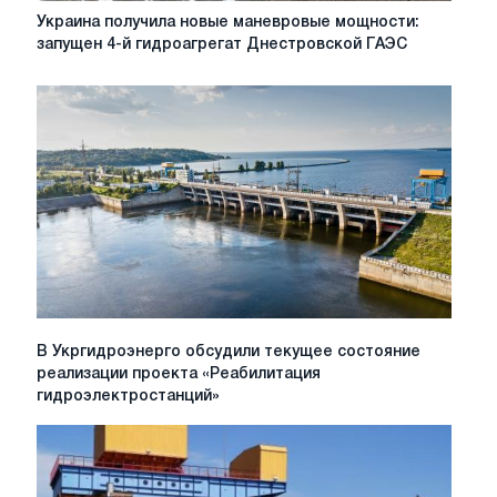
Украина
Украина получила новые маневровые мощности:
получила
запущен 4-й гидроагрегат Днестровской ГАЭС
новые
маневровые
мощности:
запущен
4-
й
гидроагрегат
Днестровской
ГАЭС
В
В Укргидроэнерго обсудили текущее состояние
Укргидроэнерго
реализации проекта «Реабилитация
обсудили
гидроэлектростанций»
текущее
состояние
реализации
проекта