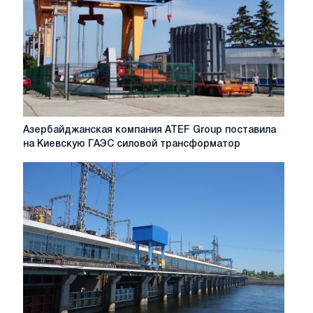
«Реабилитация
гидроэлектростанций»
Азербайджанская
Азербайджанская компания ATEF Group поставила
компания
на Киевскую ГАЭС силовой трансформатор
ATEF
Group
поставила
на
Киевскую
ГАЭС
силовой
трансформатор