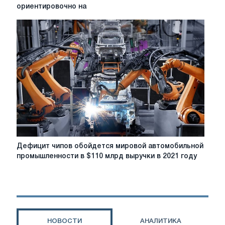
2020
ориентировочно на
году
ожидает
падения
продаж
горно-
металлургической
продукции
ориентировочно
на
14%
Дефицит
Дефицит чипов обойдется мировой автомобильной
чипов
промышленности в $110 млрд выручки в 2021 году
обойдется
мировой
автомобильной
промышленности
в
$110
НОВОСТИ
АНАЛИТИКА