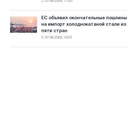
07-08-2026, 11:00
проволоку
для
обновления
ЕС объявил окончательные пошлины
ЕС
трамвайных
на импорт холоднокатаной стали из
объявил
путей
пяти стран
окончательные
Москвы
07-08-2026, 10:01
пошлины
и
на
Ярославля
импорт
холоднокатаной
стали
из
пяти
стран