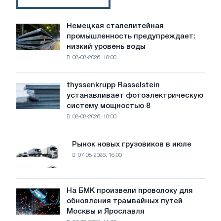
млрд
выручки
в
Немецкая сталелитейная
Немецкая
2021
промышленность предупреждает:
сталелитейная
году
низкий уровень воды
промышленность
08-08-2026, 10:00
предупреждает:
низкий
уровень
thyssenkrupp Rasselstein
thyssenkrupp
воды
устанавливает фотоэлектрическую
Rasselstein
угрожает
систему мощностью 8
устанавливает
безопасности
08-08-2026, 10:00
фотоэлектрическую
поставок
систему
мощностью
Рынок новых грузовиков в июле
Рынок
8
07-08-2026, 16:00
новых
МВт
грузовиков
для
в
достижения
июле
На БМК произвели проволоку для
целей
На
обновления трамвайных путей
обезуглероживания
БМК
Москвы и Ярославля
произвели