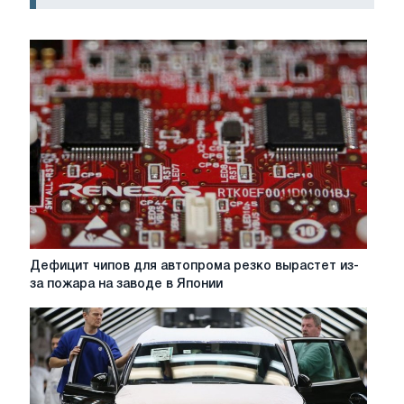
Дефицит
Дефицит чипов для автопрома резко вырастет из-
чипов
за пожара на заводе в Японии
для
автопрома
резко
вырастет
из-
за