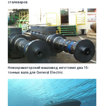
будут
сталеваров
переходить
на
водородные
двигатели
с
помощью
китайских
сталеваров
Новокраматорский
Новокраматорский машзавод изготовил два 15-
машзавод
тонных вала для General Electric
изготовил
два
15-
тонных
вала
для
General