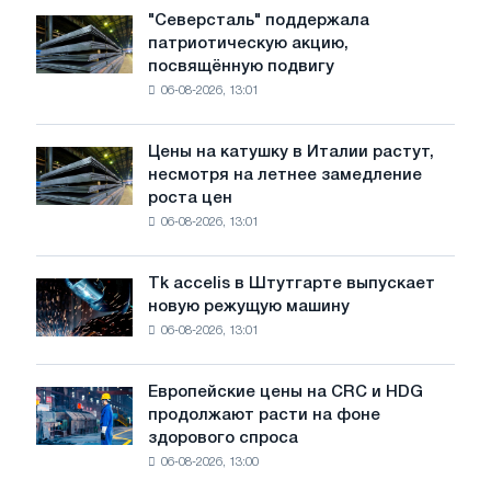
в
"Северсталь" поддержала
"Северсталь"
июле
патриотическую акцию,
поддержала
с
посвящённую подвигу
патриотическую
максимума
06-08-2026, 13:01
акцию,
2026
посвящённую
года
подвигу
Цены на катушку в Италии растут,
Цены
советской
несмотря на летнее замедление
на
авиации
роста цен
катушку
в
06-08-2026, 13:01
в
годы
Италии
Великой
растут,
Отечественной
Tk accelis в Штутгарте выпускает
Tk
несмотря
войны
новую режущую машину
accelis
на
06-08-2026, 13:01
в
летнее
Штутгарте
замедление
выпускает
роста
Европейские цены на CRC и HDG
Европейские
новую
цен
продолжают расти на фоне
цены
режущую
здорового спроса
на
машину
06-08-2026, 13:00
CRC
и