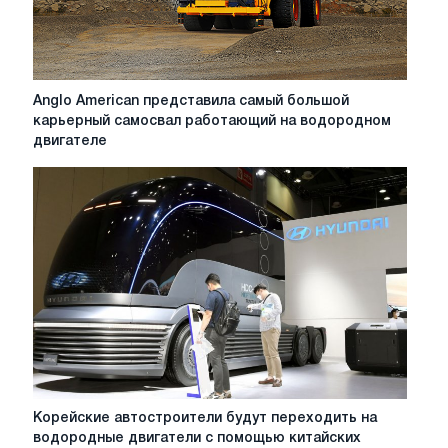
Anglo
Anglo American представила самый большой
American
карьерный самосвал работающий на водородном
представила
двигателе
самый
большой
карьерный
самосвал
работающий
на
водородном
двигателе
Корейские
Корейские автостроители будут переходить на
автостроители
водородные двигатели с помощью китайских