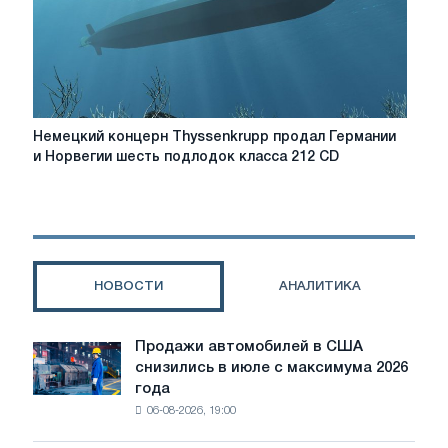
Electric
Немецкий
Немецкий концерн Thyssenkrupp продал Германии
концерн
и Норвегии шесть подлодок класса 212 CD
Thyssenkrupp
продал
Германии
и
Норвегии
шесть
НОВОСТИ
АНАЛИТИКА
подлодок
класса
212
Продажи автомобилей в США
Продажи
CD
снизились в июле с максимума 2026
автомобилей
года
в
06-08-2026, 19:00
США
снизились