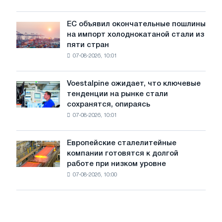
для
обновления
ЕС объявил окончательные пошлины
ЕС
трамвайных
на импорт холоднокатаной стали из
объявил
путей
пяти стран
окончательные
Москвы
07-08-2026, 10:01
пошлины
и
на
Ярославля
импорт
Voestalpine ожидает, что ключевые
Voestalpine
холоднокатаной
тенденции на рынке стали
ожидает,
стали
сохранятся, опираясь
что
из
07-08-2026, 10:01
ключевые
пяти
тенденции
стран
на
Европейские сталелитейные
Европейские
рынке
компании готовятся к долгой
сталелитейные
стали
работе при низком уровне
компании
сохранятся,
07-08-2026, 10:00
готовятся
опираясь
к
на
долгой
диверсификацию
работе
при