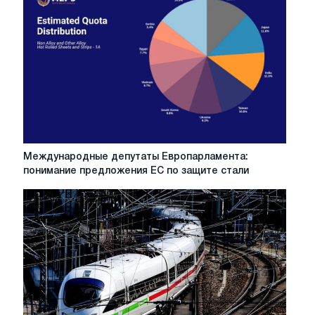
к
обвалу?
Международные
Международные депутаты Европарламента:
депутаты
понимание предложения ЕС по защите стали
Европарламента:
понимание
предложения
ЕС
по
защите
стали