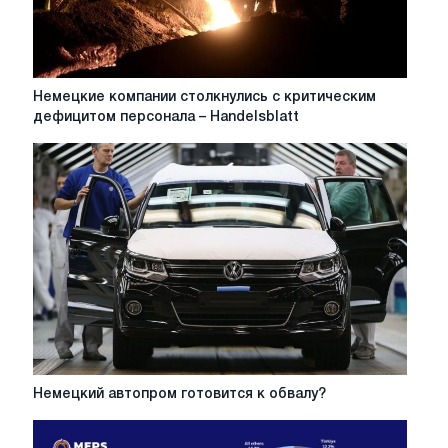
Немецкие
Немецкие компании столкнулись с критическим
компании
дефицитом персонала – Handelsblatt
столкнулись
с
критическим
дефицитом
персонала
–
Handelsblatt
Немецкий
Немецкий автопром готовится к обвалу?
автопром
готовится