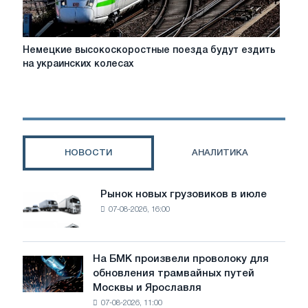
Немецкие
Немецкие высокоскоростные поезда будут ездить
высокоскоростные
на украинских колесах
поезда
будут
ездить
на
украинских
колесах
НОВОСТИ
АНАЛИТИКА
Рынок новых грузовиков в июле
Рынок
07-08-2026, 16:00
новых
грузовиков
в
июле
На БМК произвели проволоку для
На
обновления трамвайных путей
БМК
Москвы и Ярославля
произвели
07-08-2026, 11:00
проволоку