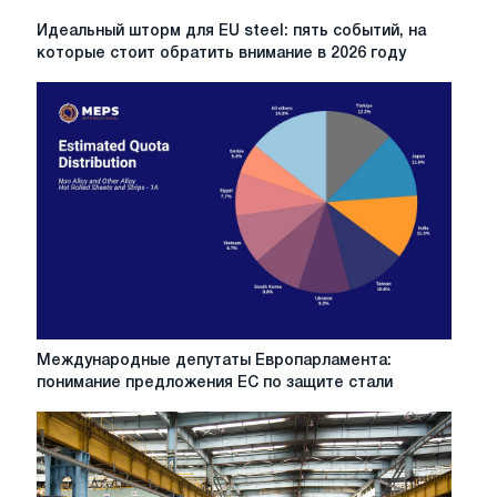
Идеальный
Идеальный шторм для EU steel: пять событий, на
шторм
которые стоит обратить внимание в 2026 году
для
EU
steel:
пять
событий,
на
которые
стоит
обратить
внимание
в
2026
году
Международные
Международные депутаты Европарламента:
депутаты
понимание предложения ЕС по защите стали
Европарламента:
понимание
предложения
ЕС
по