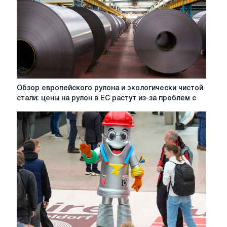
защите
стали
Обзор
Обзор европейского рулона и экологически чистой
европейского
стали: цены на рулон в ЕС растут из-за проблем с
рулона
и
экологически
чистой
стали:
цены
на
рулон
в
ЕС
растут
из-