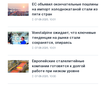
обновления
ЕС объявил окончательные пошлины
ЕС
трамвайных
на импорт холоднокатаной стали из
объявил
путей
пяти стран
окончательные
Москвы
07-08-2026, 10:01
пошлины
и
на
Ярославля
импорт
Voestalpine ожидает, что ключевые
Voestalpine
холоднокатаной
тенденции на рынке стали
ожидает,
стали
сохранятся, опираясь
что
из
07-08-2026, 10:01
ключевые
пяти
тенденции
стран
на
Европейские сталелитейные
Европейские
рынке
компании готовятся к долгой
сталелитейные
стали
работе при низком уровне
компании
сохранятся,
07-08-2026, 10:00
готовятся
опираясь
к
на
долгой
диверсификацию
работе
при
низком