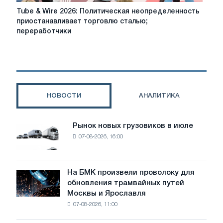
за
Tube
Tube & Wire 2026: Политическая неопределенность
проблем
&
приостанавливает торговлю сталью;
с
Wire
переработчики
поставками,
2026:
поскольку
Политическая
риски
неопределенность
импорта
приостанавливает
усиливаются
торговлю
сталью;
НОВОСТИ
АНАЛИТИКА
переработчики
в
ЕС
Рынок новых грузовиков в июле
Рынок
бьют
07-08-2026, 16:00
новых
тревогу;
грузовиков
повышение
в
цен
июле
На БМК произвели проволоку для
встречает
На
обновления трамвайных путей
сопротивление
БМК
Москвы и Ярославля
покупателей
произвели
07-08-2026, 11:00
проволоку
для