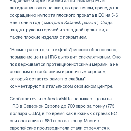
Недавние корректировки защитных мер ЕС и
антидемпинговых пошлин, по прогнозам, приведут к
сокращению импорта плоского проката в ЕС на 5-6
млн тонн в год (
смотрите Kallanish passim
). Сюда
входят рулоны горячей и холодной прокатки, а
также плоские изделия с покрытием.
“Несмотря на то, что их[mills’] мнение обоснованно,
повышение цен на HRC выглядит спекулятивным. Оно
поддерживается протекционистскими мерами, а не
реальным потреблением и рыночным спросом,
который остается заметно слабым”, -
комментируют в итальянском сервисном центре.
Сообщается, что ArcelorMittal повышает цены на
HRC в Северной Европе до 700 евро за тонну (773
доллара США), в то время как в южных странах ЕС
они составляют 680 евро за тонну. Многие
европейские производители стали стремятся к