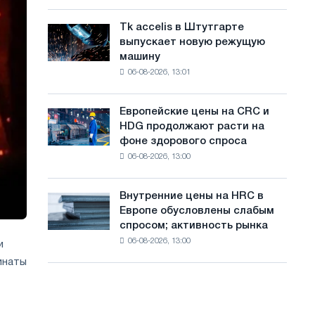
Италии
с
Великой
растут,
Отечественной
Tk accelis в Штутгарте
Tk
а
несмотря
войны
выпускает новую режущую
accelis
на
й
машину
в
летнее
06-08-2026, 13:01
Штутгарте
т
замедление
выпускает
роста
а
новую
цен
Европейские цены на CRC и
Европейские
режущую
HDG продолжают расти на
цены
машину
фоне здорового спроса
на
06-08-2026, 13:00
CRC
и
HDG
Внутренние цены на HRC в
Внутренние
продолжают
Европе обусловлены слабым
цены
расти
спросом; активность рынка
на
на
06-08-2026, 13:00
HRC
и
фоне
в
инаты
здорового
Европе
спроса
обусловлены
слабым