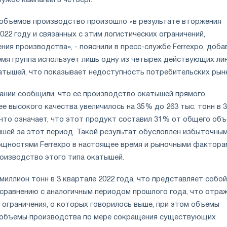
объемов производство произошло «в результате вторжения
2022 году и связанных с этим логистических ограничений,
я производства», - пояснили в пресс-службе Ferrexpo, добав
емя группа использует лишь одну из четырех действующих ли
атышей, что показывает недоступность потребительских рын
пании сообщили, что ее производство окатышей прямого
е высокого качества увеличилось на 35% до 263 тыс. тонн в 3
 что означает, что этот продукт составил 31% от общего об
шей за этот период. Такой результат обусловлен избыточны
щностями Ferrexpo в настоящее время и рыночными фактора
изводство этого типа окатышей.
иллион тонн в 3 квартале 2022 года, что представляет собой
 сравнению с аналогичным периодом прошлого года, что отра
 ограничения, о которых говорилось выше, при этом объемы
объемы производства по мере сокращения существующих