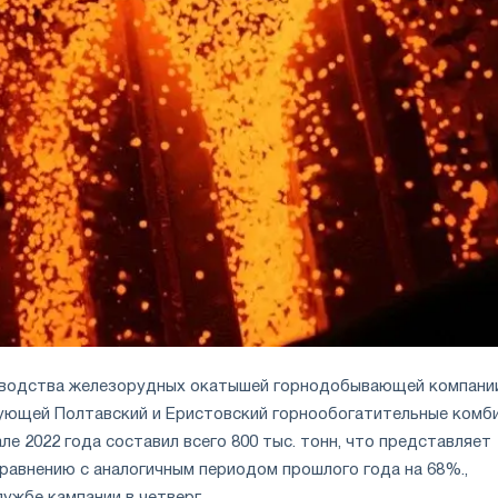
водства железорудных окатышей горнодобывающей компани
рующей Полтавский и Еристовский горнообогатительные комб
але 2022 года составил всего 800 тыс. тонн, что представляет
сравнению с аналогичным периодом прошлого года на 68%.,
ужбе кампании в четверг.