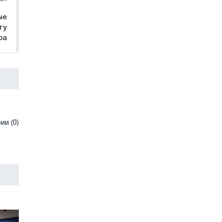
ые
ту
ра
и (0)