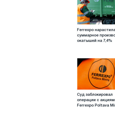
Ferrexpo
Ferrexpo нарастил
нарастила
суммарное произв
суммарное
окатышей на 7,4%
производство
окатышей
на
7,4%
Суд
Суд заблокировал
заблокировал
операции с акциям
операции
Ferrexpo Poltava Mi
с
акциями