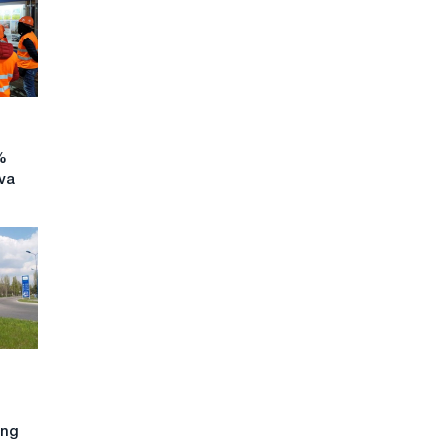
%
va
ing