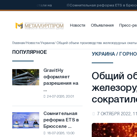
углеродистой стали на
📰
Сомнительная реформа ETS в Брюсселе с
Новости
Объявления
Пресс-ре
Главная
/
Новости
/
Украина
/ Общий объем производства железорудных окаты
ПОПУЛЯРНОЕ
УКРАИНА / ГОРН
GravitHy
GravitHy
Общий об
оформляет
оформляет
разрешения на
разрешения
железору
...
на
24-07-2026, 20:01
сократил
строительство
завода
по
Сомнительная
7 ОКТЯБРЯ 2022, 11
Сомнительная
производству
реформа ETS в
реформа
низкоуглеродистой
Брюсселе ...
ETS
стали
18-07-2026, 13:00
в
на