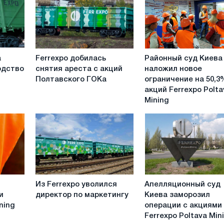
Ferrexpo
Районный
а
Ferrexpo добилась
Районный суд Киева
добилась
суд
одство
снятия ареста с акций
наложил новое
снятия
Киева
Полтавского ГОКа
ограничение на 50,3
ареста
наложил
акций Ferrexpo Polta
с
новое
Mining
акций
ограничение
Полтавского
на
ГОКа
50,3%
акций
Ferrexpo
Poltava
Mining
Из
Апелляционный
Из Ferrexpo уволился
Апелляционный суд
Ferrexpo
суд
и
директор по маркетингу
Киева заморозил
уволился
Киева
ning
операции с акциями
директор
заморозил
Ferrexpo Poltava Min
по
операции