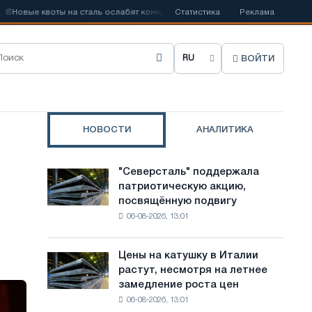
вые квоты на сталь ослабят конкуренцию в Соединенном Королевстве
Статистика
Реклама
ВОЙТИ
В
ы
б
НОВОСТИ
АНАЛИТИКА
р
а
"Северсталь" поддержала
"Северсталь"
т
патриотическую акцию,
поддержала
посвящённую подвигу
патриотическую
ь
06-08-2026, 13:01
акцию,
я
посвящённую
подвигу
з
Цены на катушку в Италии
Цены
советской
растут, несмотря на летнее
на
ы
авиации
замедление роста цен
катушку
в
к
06-08-2026, 13:01
в
годы