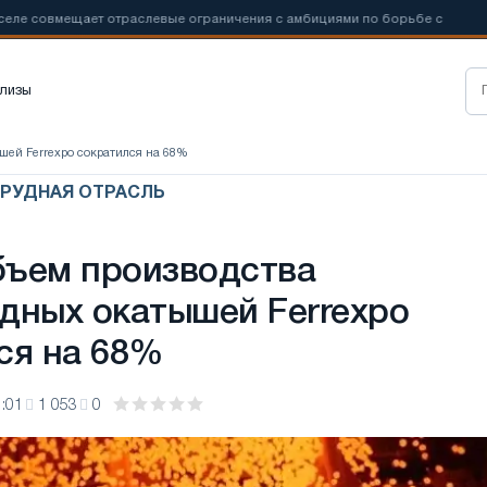
овмещает отраслевые ограничения с амбициями по борьбе с
📰
Но
лизы
шей Ferrexpo сократился на 68%
ОРУДНАЯ ОТРАСЛЬ
ъем производства
дных окатышей Ferrexpo
ся на 68%
:01
1 053
0