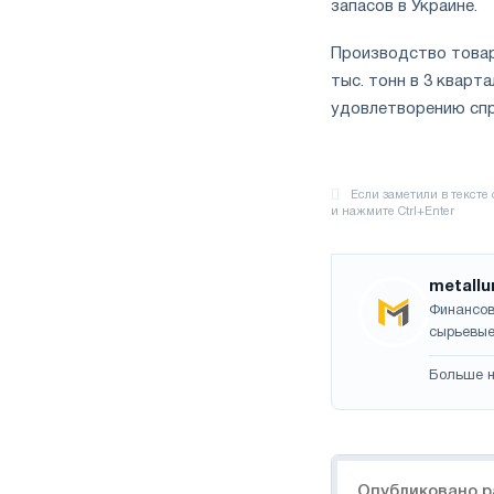
запасов в Украине.
Производство товар
тыс. тонн в 3 кварт
удовлетворению спр
metallu
Финансов
сырьевые
Больше н
Навигация
Опубликовано р