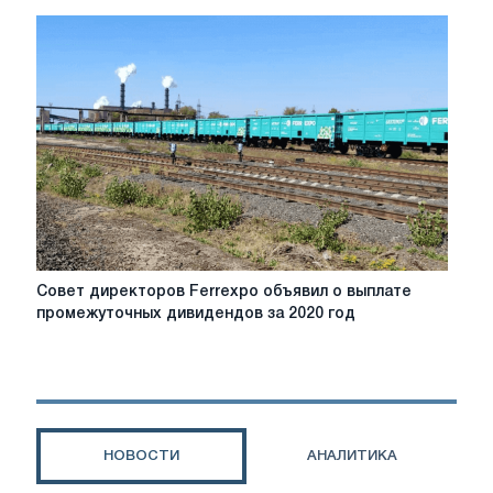
Киева
заморозил
операции
с
акциями
Ferrexpo
Poltava
Mining
Совет
Совет директоров Ferrexpo объявил о выплате
директоров
промежуточных дивидендов за 2020 год
Ferrexpo
объявил
о
выплате
промежуточных
дивидендов
НОВОСТИ
АНАЛИТИКА
за
2020