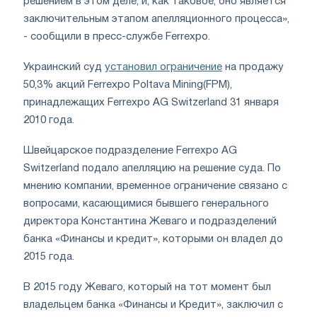
решением в этом деле, и, как таковое, оно является
заключительным этапом апелляционного процесса»,
- сообщили в пресс-службе Ferrexpo.
У
краинский суд
установил ограничение
на продажу
50,3% акций Ferrexpo Poltava Mining(FPM),
принадлежащих Ferrexpo AG Switzerland 31 января
2010 года.
Швейцарское подразделение Ferrexpo AG
Switzerland подало апелляцию на решение суда. По
мнению компании, временное ограничение связано с
вопросами, касающимися бывшего генерального
директора Константина Жеваго и подразделений
банка «Финансы и кредит», которыми он владел до
2015 года.
В 2015 году Жеваго, который на тот момент был
владельцем банка «Финансы и Кредит», заключил с