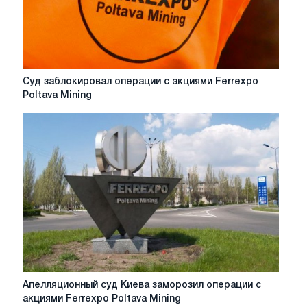
Ferrexpo
Poltava
Mining
Суд
Суд заблокировал операции с акциями Ferrexpo
заблокировал
Poltava Mining
операции
с
акциями
Ferrexpo
Poltava
Mining
Апелляционный
Апелляционный суд Киева заморозил операции с
суд
акциями Ferrexpo Poltava Mining