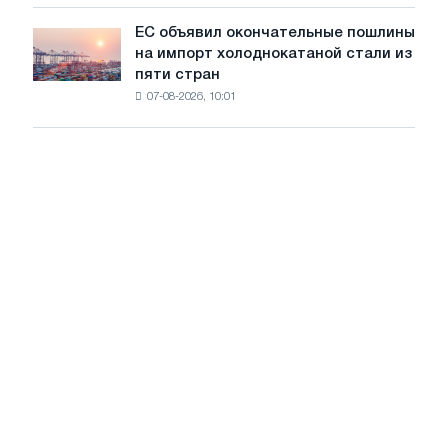
для
обновления
ЕС объявил окончательные пошлины
ЕС
трамвайных
на импорт холоднокатаной стали из
объявил
путей
пяти стран
окончательные
Москвы
07-08-2026, 10:01
пошлины
и
на
Ярославля
импорт
холоднокатаной
стали
из
пяти
стран