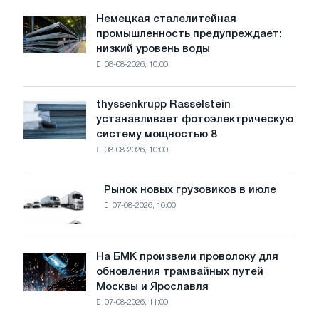
год
Немецкая сталелитейная
Немецкая
промышленность предупреждает:
сталелитейная
низкий уровень воды
промышленность
08-08-2026, 10:00
предупреждает:
низкий
уровень
thyssenkrupp Rasselstein
thyssenkrupp
воды
устанавливает фотоэлектрическую
Rasselstein
угрожает
систему мощностью 8
устанавливает
безопасности
08-08-2026, 10:00
фотоэлектрическую
поставок
систему
мощностью
Рынок новых грузовиков в июле
Рынок
8
07-08-2026, 16:00
новых
МВт
грузовиков
для
в
достижения
июле
На БМК произвели проволоку для
целей
На
обновления трамвайных путей
обезуглероживания
БМК
Москвы и Ярославля
произвели
07-08-2026, 11:00
проволоку