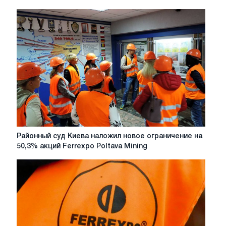
Районный
Районный суд Киева наложил новое ограничение на
суд
50,3% акций Ferrexpo Poltava Mining
Киева
наложил
новое
ограничение
на
50,3%
акций