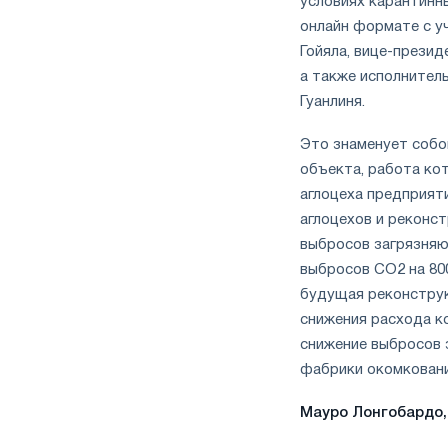
условиях карантинн
онлайн формате с у
Гойяла, вице-президе
а также исполнитель
Гуанлиня.
Это знаменует собо
объекта, работа ко
аглоцеха предприят
аглоцехов и реконс
выбросов загрязняю
выбросов СО2 на 800
будущая реконструк
снижения расхода ко
снижение выбросов 
фабрики окомковани
Мауро Лонгобардо,