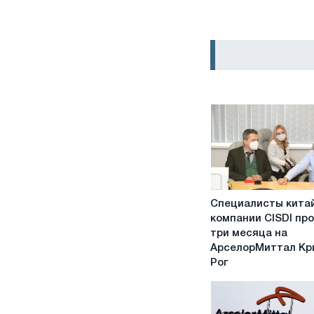
Специалисты
Специалисты кита
китайской
компании CISDI пр
компании
три месяца на
CISDI
АрселорМиттал Кр
проведут
Рог
три
месяца
на