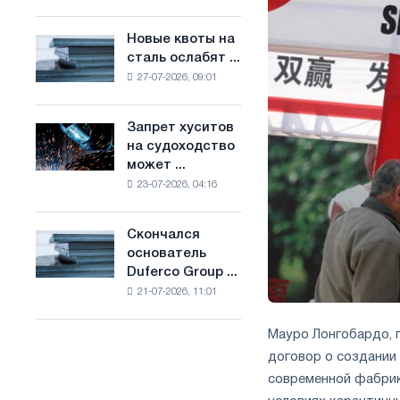
Брюсселе
основе
совмещает
водорода
Новые квоты на
Новые
отраслевые
во
сталь ослабят ...
квоты
ограничения
Франции
27-07-2026, 09:01
на
с
сталь
амбициями
ослабят
по
Запрет хуситов
Запрет
конкуренцию
борьбе
на судоходство
хуситов
в
с
может ...
на
Соединенном
изменением
23-07-2026, 04:16
судоходство
Королевстве
климата
может
нарушить
Скончался
Скончался
импорт
основатель
основатель
Саудовской
Duferco Group ...
Duferco
стали
21-07-2026, 11:01
Group
Бруно
Больфо
Мауро Лонгобардо, 
договор о создании
современной фабрики