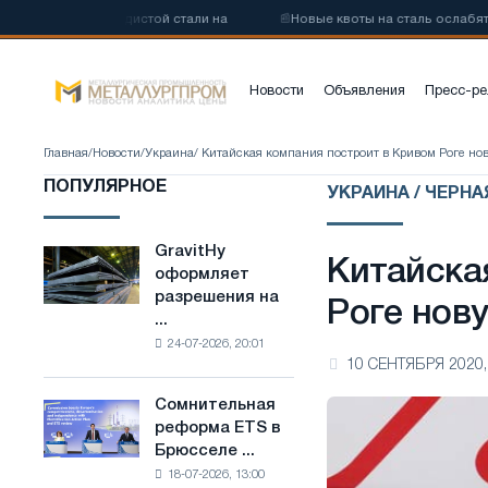
коуглеродистой стали на
📰
Новые квоты на сталь ослабят конкуре
Новости
Объявления
Пресс-ре
Главная
/
Новости
/
Украина
/ Китайская компания построит в Кривом Роге н
ПОПУЛЯРНОЕ
УКРАИНА / ЧЕРН
GravitHy
GravitHy
Китайска
оформляет
оформляет
разрешения на
разрешения
Роге нов
...
на
24-07-2026, 20:01
строительство
10 СЕНТЯБРЯ 2020,
завода
по
Сомнительная
Сомнительная
производству
реформа ETS в
реформа
низкоуглеродистой
Брюсселе ...
ETS
стали
18-07-2026, 13:00
в
на