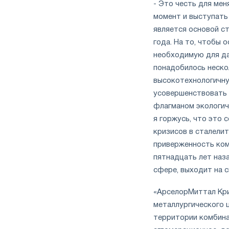
- Это честь для мен
момент и выступать
является основой ст
года. На то, чтобы
необходимую для да
понадобилось нескол
высокотехнологичну
усовершенствовать 
флагманом экологич
я горжусь, что это 
кризисов в сталели
приверженность ком
пятнадцать лет наза
сфере, выходит на 
«АрселорМиттал Кри
металлургического ц
территории комбина