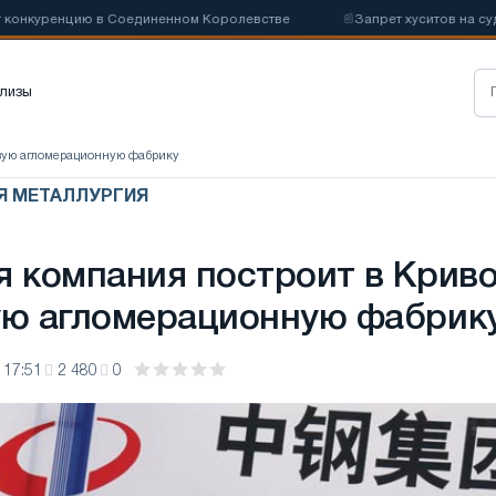
нцию в Соединенном Королевстве
📰
Запрет хуситов на судоходств
лизы
овую агломерационную фабрику
АЯ МЕТАЛЛУРГИЯ
я компания построит в Крив
ую агломерационную фабрик
 17:51
2 480
0