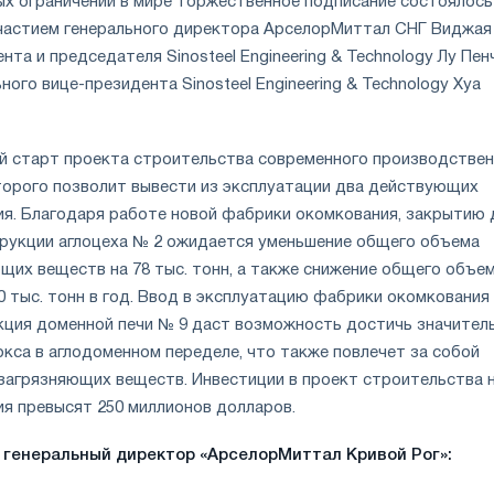
ых ограничений в мире торжественное подписание состоялось
частием генерального директора АрселорМиттал СНГ Виджая
нта и председателя Sinosteel Engineering & Technology Лу Пен
ного вице-президента Sinosteel Engineering & Technology Хуа
й старт проекта строительства современного производствен
торого позволит вывести из эксплуатации два действующих
ия. Благодаря работе новой фабрики окомкования, закрытию 
трукции аглоцеха № 2 ожидается уменьшение общего объема
щих веществ на 78 тыс. тонн, а также снижение общего объе
 тыс. тонн в год. Ввод в эксплуатацию фабрики окомкования
ция доменной печи № 9 даст возможность достичь значител
кса в аглодоменном переделе, что также повлечет за собой
загрязняющих веществ. Инвестиции в проект строительства 
я превысят 250 миллионов долларов.
 генеральный директор «АрселорМиттал Кривой Рог»: