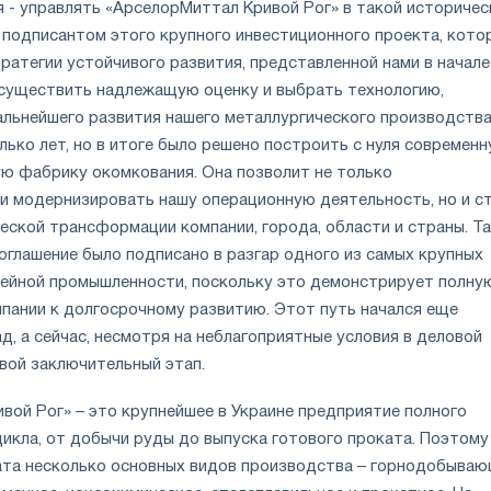
я - управлять «АрселорМиттал Кривой Рог» в такой историчес
 подписантом этого крупного инвестиционного проекта, кото
ратегии устойчивого развития, представленной нами в начале
 осуществить надлежащую оценку и выбрать технологию,
льнейшего развития нашего металлургического производства
ько лет, но в итоге было решено построить с нуля современ
ю фабрику окомкования. Она позволит не только
и модернизировать нашу операционную деятельность, но и с
еской трансформации компании, города, области и страны. Т
соглашение было подписано в разгар одного из самых крупных
тейной промышленности, поскольку это демонстрирует полну
пании к долгосрочному развитию. Этот путь начался еще
д, а сейчас, несмотря на неблагоприятные условия в деловой
свой заключительный этап.
вой Рог» – это крупнейшее в Украине предприятие полного
икла, от добычи руды до выпуска готового проката. Поэтому
та несколько основных видов производства – горнодобываю