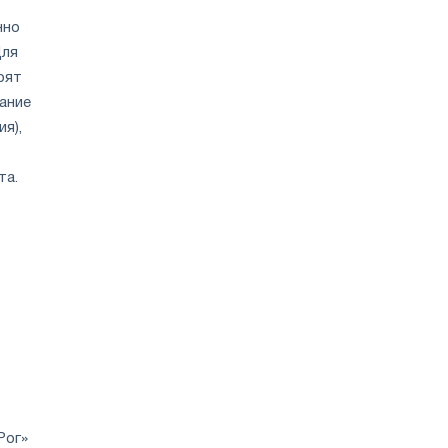
нно
Для
оят
ание
я),
та.
Рог»