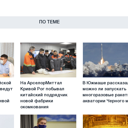
ПО ТЕМЕ
На
В
йской
На АрселорМиттал
В Южмаше рассказа
АрселорМиттал
Южмаше
оведут
Кривой Рог побывал
можно ли запускать
Кривой
рассказали
китайский подрядчик
многоразовые ракет
Рог
можно
ивой
новой фабрики
акватории Черного 
побывал
ли
окомкования
китайский
запускать
подрядчик
многоразовые
новой
ракеты