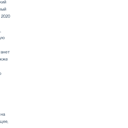
кий
рый
 2020
,
ную
танет
акже
ю
 на
щее,