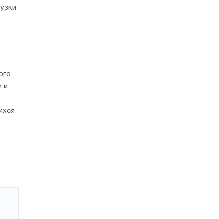
рузки
ого
и и
ихся