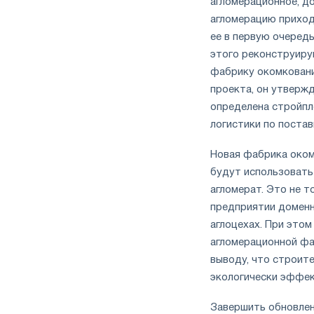
агломерационное, до
агломерацию приход
ее в первую очередь
этого реконструиру
фабрику окомковани
проекта, он утвержд
определена стройпл
логистики по постав
Новая фабрика оком
будут использовать 
агломерат. Это не 
предприятии доменно
аглоцехах. При это
агломерационной фа
выводу, что строит
экологически эффе
Завершить обновлен