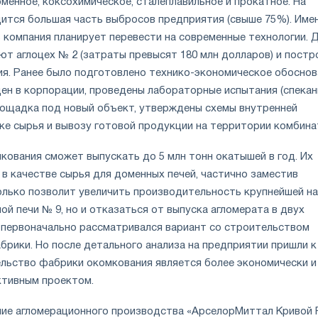
менное, коксохимическое, сталеплавильное и прокатное. На
ится большая часть выбросов предприятия (свыше 75%). Име
 компания планирует перевести на современные технологии. 
ют аглоцех № 2 (затраты превысят 180 млн долларов) и постр
я. Ранее было подготовлено технико-экономическое обоснов
ен в корпорации, проведены лабораторные испытания (спекани
ощадка под новый объект, утверждены схемы внутренней
ке сырья и вывозу готовой продукции на территории комбина
кования сможет выпускать до 5 млн тонн окатышей в год. Их
в качестве сырья для доменных печей, частично заместив
только позволит увеличить производительность крупнейшей на
й печи № 9, но и отказаться от выпуска агломерата в двух
м первоначально рассматривался вариант со строительством
брики. Но после детального анализа на предприятии пришли к
ельство фабрики окомкования является более экономически и
ктивным проектом.
ие агломерационного производства «АрселорМиттал Кривой 