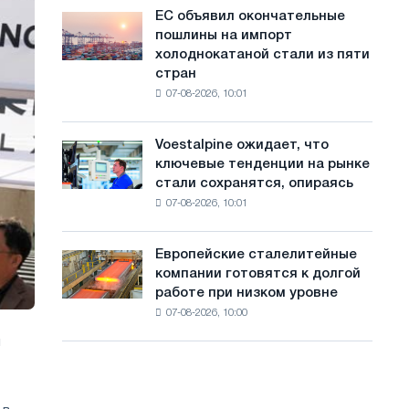
обновления
с
ЕС объявил окончательные
ЕС
трамвайных
пошлины на импорт
объявил
а
путей
холоднокатаной стали из пяти
окончательные
Москвы
й
стран
пошлины
и
07-08-2026, 10:01
на
т
Ярославля
импорт
а
холоднокатаной
Voestalpine ожидает, что
Voestalpine
стали
ключевые тенденции на рынке
ожидает,
из
стали сохранятся, опираясь
что
пяти
07-08-2026, 10:01
ключевые
стран
тенденции
на
Европейские сталелитейные
Европейские
рынке
компании готовятся к долгой
сталелитейные
стали
работе при низком уровне
компании
сохранятся,
07-08-2026, 10:00
готовятся
опираясь
к
на
л
долгой
диверсификацию
работе
при