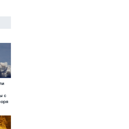
ли
ы с
моря