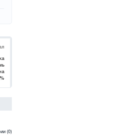
ал
ка
мь
на
3%
и (0)