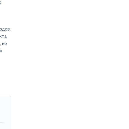
к
здов.
кта
, но
о