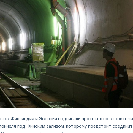
ьюс, Финляндия и Эстония подписали протокол по строитель
оннеля под Финским заливом, которому предстоит соединит