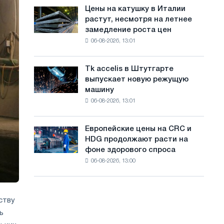
в
с
Цены на катушку в Италии
Цены
июле
растут, несмотря на летнее
на
а
с
замедление роста цен
катушку
максимума
й
06-08-2026, 13:01
в
2026
Италии
т
года
растут,
Tk accelis в Штутгарте
Tk
а
несмотря
выпускает новую режущую
accelis
на
машину
в
летнее
06-08-2026, 13:01
Штутгарте
замедление
выпускает
роста
новую
цен
Европейские цены на CRC и
Европейские
режущую
HDG продолжают расти на
цены
машину
фоне здорового спроса
на
06-08-2026, 13:00
CRC
и
HDG
продолжают
ству
расти
ь
на