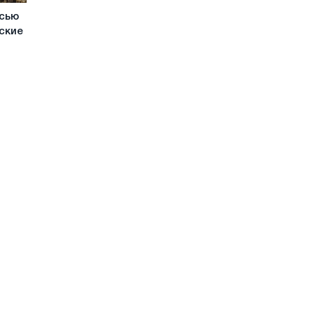
усью
ские