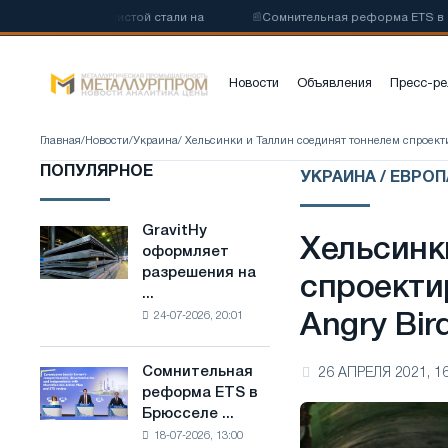
низкоуглеродистой стали на
📰
Сомнительная реформа ETS в Брюсс
Новости
Объявления
Пресс-ре
Главная
/
Новости
/
Украина
/ Хельсинки и Таллин соединят тоннелем спроект
ПОПУЛЯРНОЕ
УКРАИНА / ЕВРОП
GravitHy
GravitHy
Хельсинк
оформляет
оформляет
разрешения на
разрешения
спроекти
...
на
24-07-2026, 20:01
Angry Bir
строительство
завода
по
Сомнительная
26 АПРЕЛЯ 2021, 16
Сомнительная
производству
реформа ETS в
реформа
низкоуглеродистой
Брюсселе ...
ETS
стали
18-07-2026, 13:00
в
на