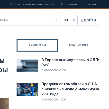
📰
Новые квоты на сталь ослабят конкуренцию в Соединенном Королевст
Статистика
Реклама
ВОЙТИ
В
ы
б
НОВОСТИ
АНАЛИТИКА
р
а
ем
В Европе выживут только ЭДП:
В
т
PwC
Европе
ры
07-08-2026, 04:00
выживут
ь
только
я
ЭДП:
Продажи автомобилей в США
Продажи
PwC
з
снизились в июле с максимума
автомобилей
2026 года
в
ы
06-08-2026, 19:00
США
к
снизились