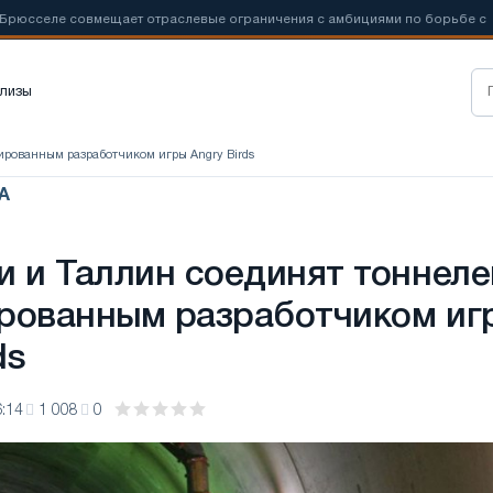
еле совмещает отраслевые ограничения с амбициями по борьбе с
лизы
ированным разработчиком игры Angry Birds
А
и и Таллин соединят тоннел
рованным разработчиком иг
ds
:14
1 008
0