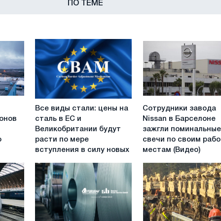
ПО ТЕМЕ
Все
Сотрудники
Все виды стали: цены на
Сотрудники завода
виды
завода
онов
сталь в ЕС и
Nissan в Барселоне
стали:
Nissan
Великобритании будут
зажгли поминальны
цены
в
о
расти по мере
свечи по своим раб
на
Барселоне
вступления в силу новых
местам (Видео)
сталь
зажгли
в
поминальные
ЕС
свечи
и
по
Великобритании
своим
будут
рабочим
расти
местам