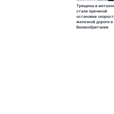
Трещины
низкоуглеродистой
Трещины в металл
в
стали
стали причиной
металле
остановки скорост
стали
железной дороги в
причиной
Великобритании
остановки
скоростной
железной
дороги
в
Великобритании