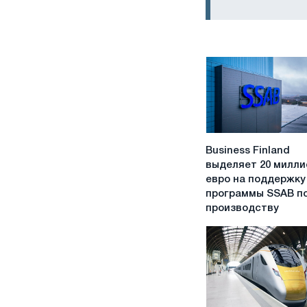
Business
Business Finland
Finland
выделяет 20 милли
выделяет
евро на поддержку
20
программы SSAB п
миллионов
производству
евро
на
поддержку
программы
SSAB
по
производству