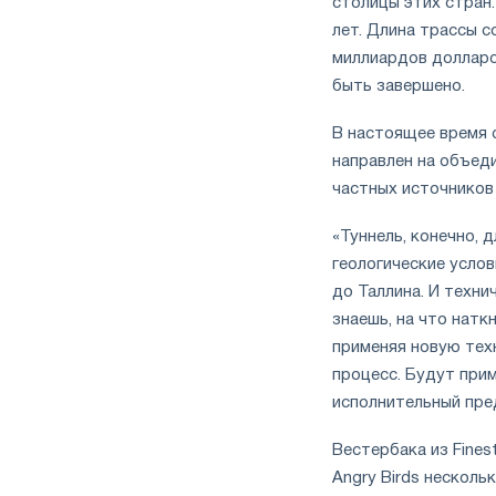
столицы этих стран
лет. Длина трассы с
миллиардов долларо
быть завершено.
В настоящее время
направлен на объед
частных источников 
«
Туннель, конечно, 
геологические услов
до Таллина
.
И технич
знаешь, на что натк
применяя новую тех
процесс. Будут при
исполнительный пред
Вестербака из Fines
Angry Birds несколь