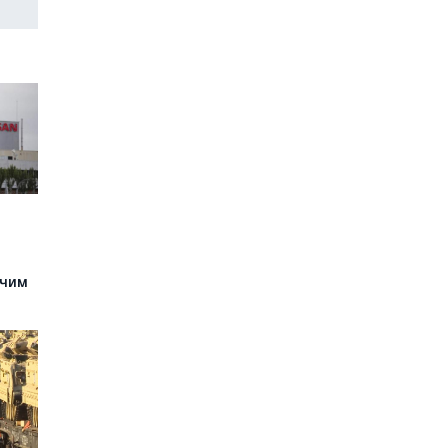
е
очим