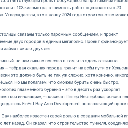
. Соответствующий проект обсуждал
ся
на протяжении неско
оставит 103 километра, стоимость работ оценивается в 20
в. Утверждается, что к концу 2024 года строительство може
столицы
связаны только паромным сообщением, и проект
инение двух городов в единый мегаполис. Проект финансирует
и займет около двух лет.
длинный, но нам сильно повезло в том, что здесь отличные
ия – твёрдая скальная порода, гранит на всём пути от Хельси
ески это должно быть не так уж сложно, хотя конечно, никогд
нёшься. Но мы полагаем, что сможем бурить очень быстро,
нологию плазменного бурения – это в десять раз ускоряет
меняться инновации
»
, – поясняет Питер Вестербака, основател
седатель FinEst Bay Area Development, возглавляющий проект
t Bay наиболее известен своей ролью в создании мобильной и
ко лет назад. Он сказал, что строительство туннеля, соединя