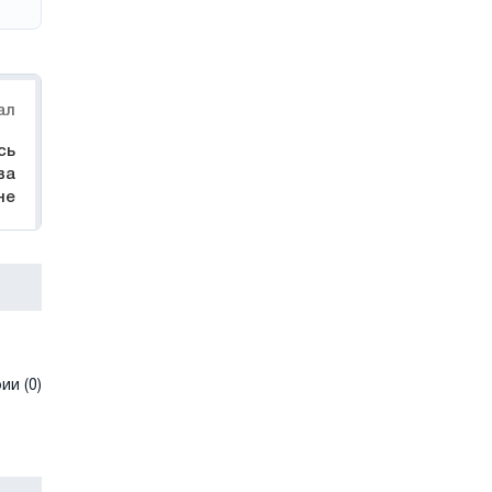
ал
сь
ва
не
и (0)