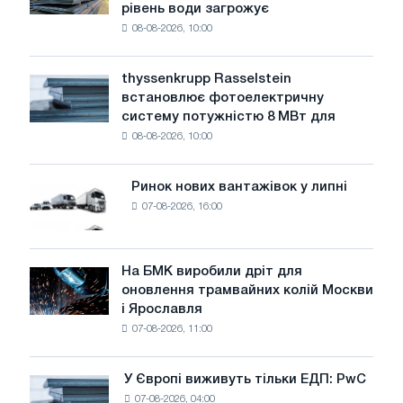
рівень води загрожує
промисловість
08-08-2026, 10:00
попереджає:
низький
рівень
thyssenkrupp Rasselstein
thyssenkrupp
води
встановлює фотоелектричну
Rasselstein
загрожує
систему потужністю 8 МВт для
встановлює
безпеці
08-08-2026, 10:00
фотоелектричну
поставок
систему
потужністю
Ринок нових вантажівок у липні
Ринок
8
07-08-2026, 16:00
нових
МВт
вантажівок
для
у
досягнення
липні
На БМК виробили дріт для
цілей
На
оновлення трамвайних колій Москви
декарбонізації
БМК
і Ярославля
виробили
07-08-2026, 11:00
дріт
для
оновлення
У Європі виживуть тільки ЕДП: PwC
У
трамвайних
07-08-2026, 04:00