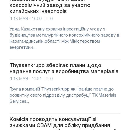
коксохімічний завод за участю
китайських інвесторів
18 МАЯ - 16:00
0
Уряд Казахстану схвалив інвестиційну угоду з
будівництва металургійного коксохімічного заводу в
Карагандинській області між Міністерством
енергетики...
Thyssenkrupp зберігає плани щодо
надання послуг з виробництва матеріалів
18 МАЯ - 11:01
0
Група компаній Thyssenkrupp як і раніше прагне до
розвитку свого підрозділу дистрибуції TK Materials
Services...
Комісія проводить консультації зі
знижками CBAM для обліку придбання