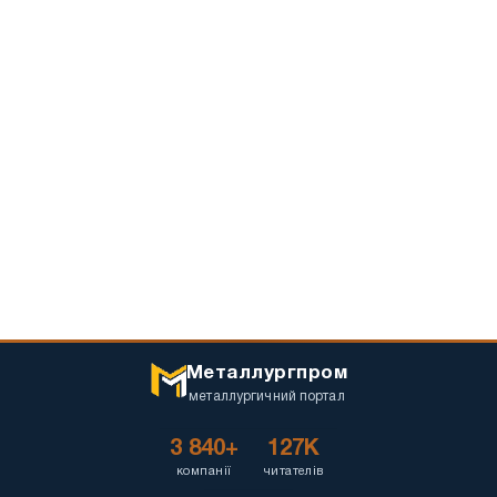
Металлургпром
металлургичний портал
3 840+
127K
компанії
читателів