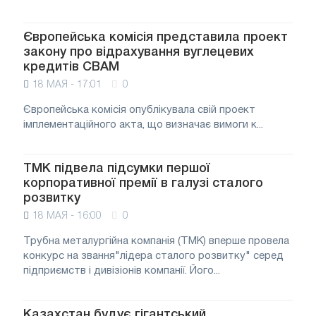
Європейська комісія представила проект
закону про відрахування вуглецевих
кредитів CBAM
18 МАЯ - 17:01
0
Європейська комісія опублікувала свій проект
імплементаційного акта, що визначає вимоги к...
ТМК підвела підсумки першої
корпоративної премії в галузі сталого
розвитку
18 МАЯ - 16:00
0
Трубна металургійна компанія (ТМК) вперше провела
конкурс на звання"лідера сталого розвитку" серед
підприємств і дивізіонів компанії. Його...
Казахстан будує гігантський