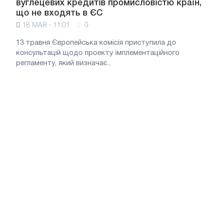
вуглецевих кредитів промисловістю країн,
що не входять в ЄС
18 МАЯ - 11:01
0
13 травня Європейська комісія приступила до
консультацій щодо проекту імплементаційного
регламенту, який визначає...