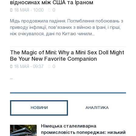
відносинах між США та Іраном
18 МАЯ - 10:00
0
Мідь продовжила падіння. Поглиблення побоювань з
приводу інфляції, пов'язаних з війною в Ірані, і гірші,
ніж очікувалося, дані по Китаю чинили...
The Magic of Mini: Why a Mini Sex Doll Might
Be Your New Favorite Companion
18 МАЯ - 09:37
0
...
НОВИНИ
АНАЛІТИКА
Німецька сталеливарна
Німецька
промисловість попереджає: низький
сталеливарна