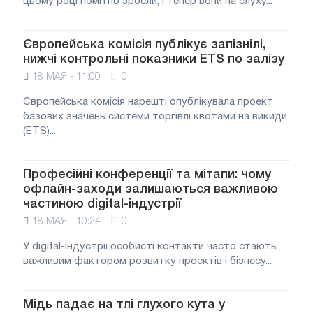
цьому році помітно зросли, і тепер вони на слуху...
Європейська комісія публікує запізнілі,
нижчі контрольні показники ETS по залізу
18 МАЯ - 11:00
0
Європейська комісія нарешті опублікувала проект
базових значень системи торгівлі квотами на викиди
(ETS)...
Професійні конференції та мітапи: чому
офлайн-заходи залишаються важливою
частиною digital-індустрії
18 МАЯ - 10:24
0
У digital-індустрії особисті контакти часто стають
важливим фактором розвитку проектів і бізнесу...
Мідь падає на тлі глухого кута у