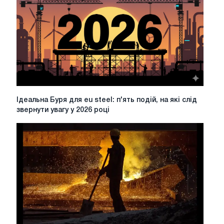
на
мережі
РЖД
збалансований
Ідеальна
Ідеальна Буря для eu steel: п'ять подій, на які слід
Буря
звернути увагу у 2026 році
для
eu
steel:
п'ять
подій,
на
які
слід
звернути
увагу
у