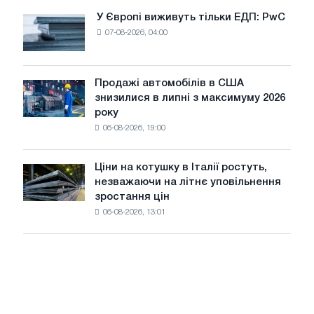
оновлення
У Європі виживуть тільки ЕДП: PwC
У
трамвайних
07-08-2026, 04:00
Європі
колій
виживуть
Москви
тільки
і
ЕДП:
Продажі автомобілів в США
Ярославля
Продажі
PwC
знизилися в липні з максимуму 2026
автомобілів
року
в
06-08-2026, 19:00
США
знизилися
в
Ціни на котушку в Італії ростуть,
Ціни
липні
незважаючи на літнє уповільнення
на
з
зростання цін
котушку
максимуму
06-08-2026, 13:01
в
2026
Італії
року
ростуть,
незважаючи
на
літнє
уповільнення