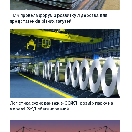
ТМК
ТМК провела форум з розвитку лідерства для
провела
представників різних галузей
форум
з
розвитку
лідерства
для
представників
різних
галузей
Логістика
Логістика сухих вантажів-СОЖТ: розмір парку на
сухих
мережі РЖД збалансований
вантажів-
СОЖТ:
розмір
парку