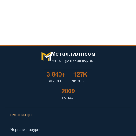
Металлургпром
металлургичний портал
3 840+
127K
компанії
читателів
2009
в отразі
ПУБЛІКАЦІЇ
Чорна металургія