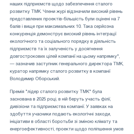
наших підприємств щодо забезпечення сталого
розвитку ТМК. Члени журі відзначили високий рівень
представлених проектів-більшість були оцінені на 7
балів і вище при максимальних 10. Така серйозна
конкуренція демонструє високий рівень інтеграції
екологічного та соціального порядку в діяльність
підприємств та їх залученість у досягнення
довгострокових цілей компанії на цьому напрямку",
— зазначив заступник генерального директора ТМК,
куратор напрямку сталого розвитку в компанії
Володимир Оборський.
Премія "лідер сталого розвитку ТМК" була
заснована в 2025 році, в ній беруть участь філії,
дивізіони та підприємства компанії. У заявках на
здобуття учасники подають екологічні заходи,
ініціативи в області боротьби зі зміною клімату та
енергоефективності, проекти щодо поліпшення умов