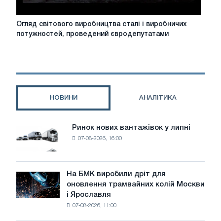
2026
році
Огляд
Огляд світового виробництва сталі і виробничих
світового
потужностей, проведений євродепутатами
виробництва
сталі
і
виробничих
потужностей,
проведений
НОВИНИ
АНАЛІТИКА
євродепутатами
Ринок нових вантажівок у липні
Ринок
07-08-2026, 16:00
нових
вантажівок
у
липні
На БМК виробили дріт для
На
оновлення трамвайних колій Москви
БМК
і Ярославля
виробили
07-08-2026, 11:00
дріт
для