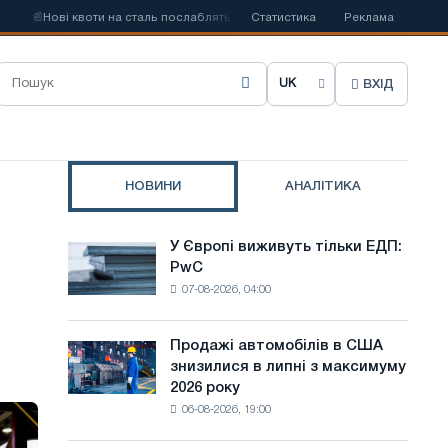
ві квоти на сталь послаблять конкуренцію в Сполученому Королівстві
Статистика
Реклама
ВХІД
О
б
р
НОВИНИ
АНАЛІТИКА
а
т
У Європі виживуть тільки ЕДП:
У
и
PwC
Європі
07-08-2026, 04:00
виживуть
м
тільки
о
ЕДП:
Продажі автомобілів в США
Продажі
PwC
в
знизилися в липні з максимуму
автомобілів
2026 року
в
у
06-08-2026, 19:00
США
с
знизилися