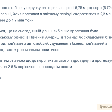
про стабільну виручку за півріччя на рівні 5,78 млрд євро (6,72
исленні, Хоча поставки в звітному періоді скоротилися з 2,3 мл
нні до 1,7 млн тонн
ся, що на сьогоднішній день найбільше зростання було
ькому бізнесі в Північній Америці, в той час як складський біз
три, пов'язані з автомобілебудуванням, і бізнес, пов'язаний з
к, також розвивалися позитивно.
оптимістичною щодо перспектив свого підрозділу та прогнозу
ік на 2-5% порівняно з попереднім роком.
ь
Джерел