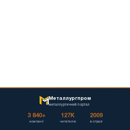
"
2023
зеленої
р.
сталі"?
Металлургпром
металлургичний портал
3 840+
127K
2009
компанії
читателів
в отразі