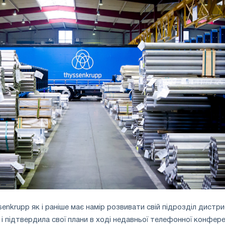
enkrupp як і раніше має намір розвивати свій підрозділ дистри
s і підтвердила свої плани в ході недавньої телефонної конферен