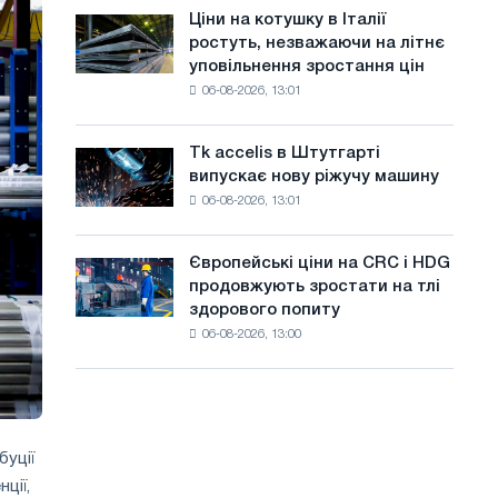
в
а
Ціни на котушку в Італії
Ціни
липні
ростуть, незважаючи на літнє
на
й
з
уповільнення зростання цін
котушку
максимуму
т
06-08-2026, 13:01
в
2026
Італії
у
року
ростуть,
Tk accelis в Штутгарті
Tk
незважаючи
випускає нову ріжучу машину
accelis
на
06-08-2026, 13:01
в
літнє
Штутгарті
уповільнення
випускає
зростання
Європейські ціни на CRC і HDG
Європейські
нову
цін
продовжують зростати на тлі
ціни
ріжучу
здорового попиту
на
машину
06-08-2026, 13:00
CRC
і
HDG
продовжують
зростати
на
буції
тлі
ції,