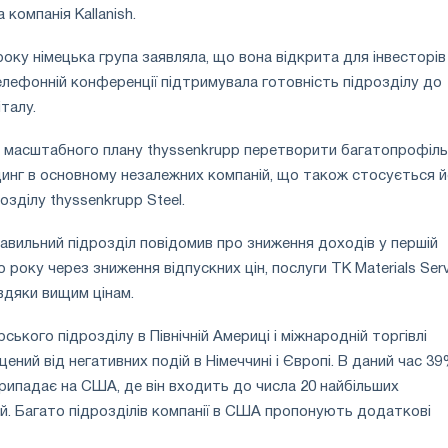
 компанія Kallanish.
оку німецька група заявляла, що вона відкрита для інвесторів
 телефонній конференції підтримувала готовність підрозділу до
талу.
ш масштабного плану thyssenkrupp перетворити багатопрофіл
инг в основному незалежних компаній, що також стосується й
зділу thyssenkrupp Steel.
лавильний підрозділ повідомив про зниження доходів у першій
 року через зниження відпускних цін, послуги TK Materials Ser
вдяки вищим цінам.
ького підрозділу в Північній Америці і міжнародній торгівлі
ний від негативних подій в Німеччині і Європі. В даний час 3
рипадає на США, де він входить до числа 20 найбільших
й. Багато підрозділів компанії в США пропонують додаткові