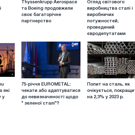
Thyssenkrupp Aerospace
Огляд світового
Aerospace
світового
і
та Boeing продовжили
виробництва сталі і
та
виробництва
своє багаторічне
виробничих
Boeing
сталі
партнерство
потужностей,
продовжили
і
проведений
своє
виробничих
євродепутатами
багаторічне
потужностей,
партнерство
проведений
євродепутатами
75-
Попит
eu
75-річчя EUROMETAL:
Попит на сталь, як
річчя
на
а які
чекати або адаптуватися
очікується, покращи
EUROMETAL:
сталь,
 у
до невизначеності щодо
на 2,3% у 2023 р.
чекати
як
" зеленої сталі"?
або
очікується,
адаптуватися
покращиться
до
на
невизначеності
2,3%
щодо
у