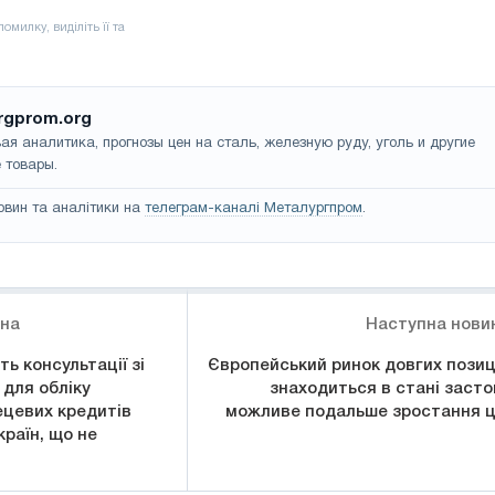
rgprom.org
ая аналитика, прогнозы цен на сталь, железную руду, уголь и другие
 товары.
овин та аналітики на
телеграм-каналі Металургпром
.
ина
Наступна нови
ь консультації зі
Європейський ринок довгих позиц
для обліку
знаходиться в стані засто
ецевих кредитів
можливе подальше зростання ц
раїн, що не