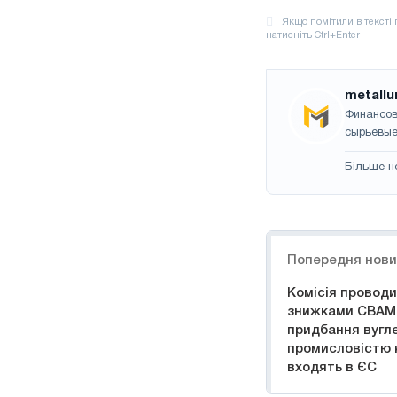
metallu
Финансов
сырьевые
Більше н
Навігація
Попередня нов
Комісія проводит
знижками CBAM 
придбання вугл
промисловістю к
входять в ЄС