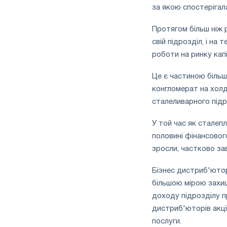
за якою спостерігала
Протягом більш ніж р
свій підрозділ, і на
роботи на ринку капі
Це є частиною біль
конгломерат на холд
сталеливарного підро
У той час як сталеп
половині фінансового
зросли, частково за
Бізнес дистриб'юторс
більшою мірою захище
доходу підрозділу п
дистриб'юторів акці
послуги.