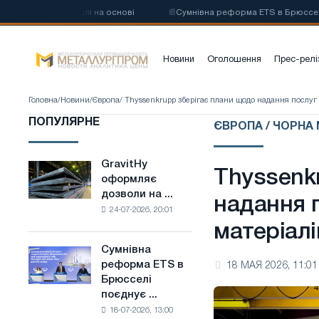
цевої сталі на основі
📰
Сумнівна реформа ETS в Брюсселі поєднує 
Новини
Оголошення
Прес-релі
Головна
/
Новини
/
Європа
/ Thyssenkrupp зберігає плани щодо надання послуг 
ПОПУЛЯРНЕ
ЄВРОПА / ЧОРНА
GravitHy
GravitHy
Thyssenk
оформляє
оформляє
дозволи на ...
дозволи
надання 
24-07-2026, 20:01
на
матеріалі
будівництво
заводу
Сумнівна
Сумнівна
з
реформа ETS в
18 МАЯ 2026, 11:01
реформа
виробництва
Брюсселі
ETS
низьковуглецевої
поєднує ...
в
сталі
18-07-2026, 13:00
Брюсселі
на