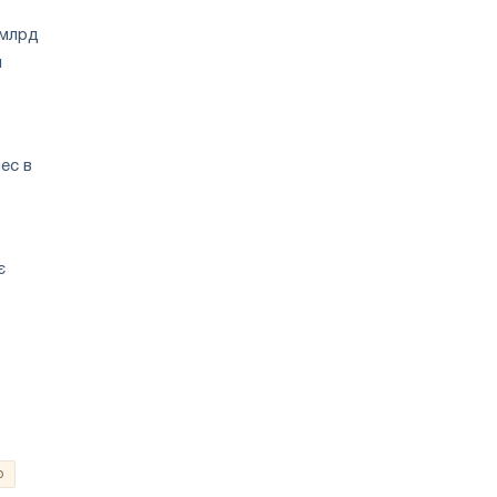
 млрд
н
нес в
є
о