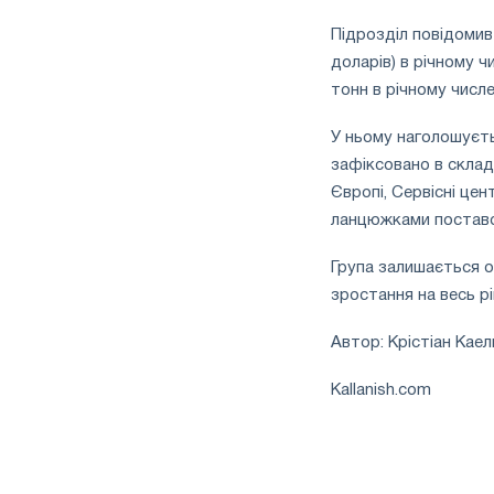
Підрозділ повідомив 
доларів) в річному ч
тонн в річному числе
У ньому наголошуєть
зафіксовано в складс
Європі, Сервісні цен
ланцюжками поставо
Група залишається 
зростання на весь р
Автор: Крістіан Каел
Kallanish.com