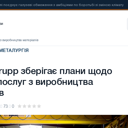
галузеві обмеження з амбіціями по боротьбі зі зміною клімату
📰
Но
зи
з виробництва матеріалів
 МЕТАЛУРГІЯ
rupp зберігає плани щодо
послуг з виробництва
в
73
0