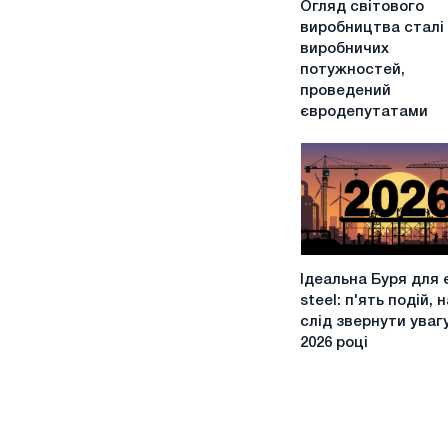
Огляд світового
світового
виробництва сталі 
виробництва
виробничих
сталі
потужностей,
і
проведений
виробничих
євродепутатами
потужностей,
проведений
євродепутатами
Ідеальна
Ідеальна Буря для 
Буря
steel: п'ять подій, н
для
слід звернути увагу
eu
2026 році
steel:
п'ять
подій,
на
які