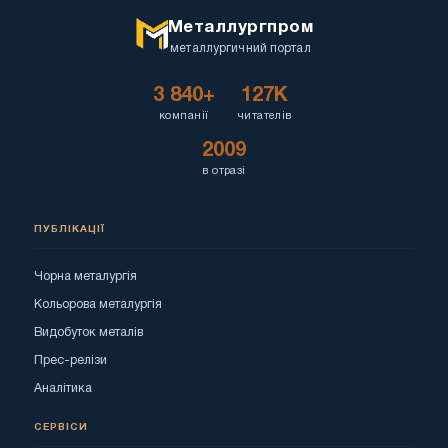
Металлургпром
металлургичний портал
3 840+
127K
компанії
читателів
2009
в отразі
ПУБЛІКАЦІЇ
Чорна металургія
Кольорова металургія
Видобуток металів
Прес-релізи
Аналітика
СЕРВІСИ