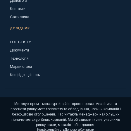
Допомога
Контакти
Статистика
ДОВІДНИК
ГОСТы и ТУ
Документи
Технологія
Марки стали
Конфіденційність
Металургпром - металургійний інтернет портал. Аналітика та
прогнози ринку металопрокату та обладнання, новини компаній і
безкоштовні оголошення. Нас читають менеджери найбільших
гірничо-металургійних компаній. Ми об'єднали тисячі учасників
ринку стали, металів і обладнання.
Конфіденційність
Допомога
Контакти