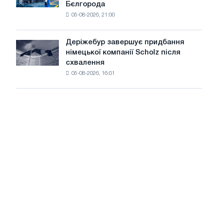
Бєлгорода
виготовив
Glencore
05-08-2026, 21:00
чавунний
шаховий
павільйон
Деріжебур завершує придбання
Деріжебур
для
німецької компанії Scholz після
завершує
Бєлгорода
схвалення
придбання
05-08-2026, 16:01
німецької
компанії
Scholz
після
схвалення
Європейської
комісії