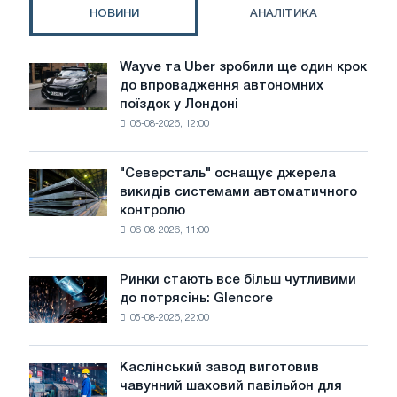
утримання
НОВИНИ
АНАЛІТИКА
молоді
в
промисловості
Wayve та Uber зробили ще один крок
Wayve
до впровадження автономних
та
поїздок у Лондоні
Uber
06-08-2026, 12:00
зробили
ще
один
"Северсталь" оснащує джерела
"Северсталь"
крок
викидів системами автоматичного
оснащує
до
контролю
джерела
впровадження
06-08-2026, 11:00
викидів
автономних
системами
поїздок
автоматичного
у
Ринки стають все більш чутливими
Ринки
контролю
Лондоні
до потрясінь: Glencore
стають
05-08-2026, 22:00
все
більш
чутливими
Каслінський завод виготовив
Каслінський
до
чавунний шаховий павільйон для
завод
потрясінь: