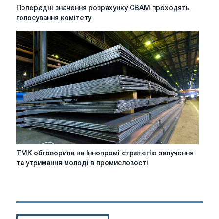
Попередні
Попередні значення розрахунку CBAM проходять
значення
голосування комітету
розрахунку
CBAM
проходять
голосування
комітету
ТМК
ТМК обговорила на Іннопромі стратегію залучення
обговорила
та утримання молоді в промисловості
на
Іннопромі
стратегію
залучення
та