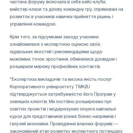
частина форуму включала в себе кейс-клуби,
майстер-класи та ділову командну гру, спрямовані на
розвиток в учасників навички прийняття рішень і
управління командою.
Крім того, за підсумками заходу учасники
ознайомилися з експертною оцінкою своїх
лідерських якостей і рекомендаціями щодо
можливих точок зростання, обмінялися досвідом і
розширили мережу професійних контактів.
"Експертиза викладачів та висока якість послуг
Корпоративного університету ТМК2U
підтверджується затребуваністю його Програм у
зовнішніх клієнтів. Ми постійно розширюємо пул
освітніх проектів і модернізуємо існуючі навчальні
курси для представників різних бізнес-напрямків і
галузей економіки. Проведення власних форумів —
закономірний етап розвитку експертного потенціалу