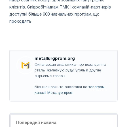
набір освітніх послуг для зовнішніх і внутрішніх
клієнтів. Співробітникам ТМК і компаній-партнерів
доступні більше 900 навчальних програм, що
проходять
metallurgprom.org
Финансовая аналитика, прогнозы цен на
сталь, железную руду, уголь и другие
сырьевые товары.
Більше новин та аналітики на
телеграм-
каналі Металургпром
.
Навігація
Попередня новина