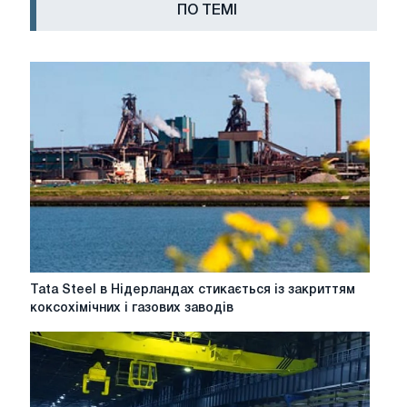
ПО ТЕМІ
Tata
Tata Steel в Нідерландах стикається із закриттям
Steel
коксохімічних і газових заводів
в
Нідерландах
стикається
із
закриттям