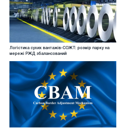
коксохімічних
і
газових
заводів
Логістика
Логістика сухих вантажів-СОЖТ: розмір парку на
сухих
мережі РЖД збалансований
вантажів-
СОЖТ:
розмір
парку
на
мережі
РЖД
збалансований