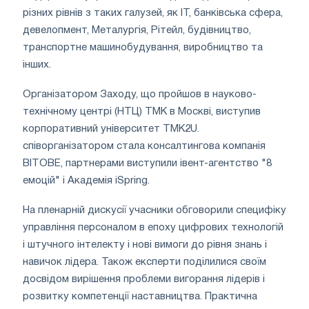
різних рівнів з таких галузей, як ІТ, банківська сфера,
девелопмент, Металургія, Рітейл, будівництво,
транспортне машинобудування, виробництво та
інших.
Організатором Заходу, що пройшов в науково-
технічному центрі (НТЦ) ТМК в Москві, виступив
корпоративний університет TMK2U.
співорганізатором стала консалтингова компанія
BITOBE, партнерами виступили івент-агентство "8
емоцій" і Академія iSpring.
На пленарній дискусії учасники обговорили специфіку
управління персоналом в епоху цифрових технологій
і штучного інтелекту і нові вимоги до рівня знань і
навичок лідера. Також експерти поділилися своїм
досвідом вирішення проблеми вигорання лідерів і
розвитку компетенції наставництва. Практична