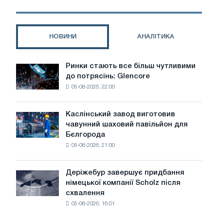
тезу
Трампа
про
загрозу
НОВИНИ
АНАЛІТИКА
імпорту
стали
нацбезпеки
Ринки стають все більш чутливими
Ринки
США
до потрясінь: Glencore
стають
05-08-2026, 22:00
все
більш
чутливими
Каслінський завод виготовив
Каслінський
до
чавунний шаховий павільйон для
завод
потрясінь:
Бєлгорода
виготовив
Glencore
05-08-2026, 21:00
чавунний
шаховий
павільйон
Деріжебур завершує придбання
Деріжебур
для
німецької компанії Scholz після
завершує
Бєлгорода
схвалення
придбання
05-08-2026, 16:01
німецької
компанії