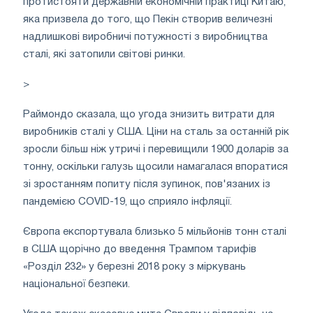
протистояти державній економічній практиці Китаю,
яка призвела до того, що Пекін створив величезні
надлишкові виробничі потужності з виробництва
сталі, які затопили світові ринки.
>
Раймондо сказала, що угода знизить витрати для
виробників сталі у США. Ціни на сталь за останній рік
зросли більш ніж утричі і перевищили 1900 доларів за
тонну, оскільки галузь щосили намагалася впоратися
зі зростанням попиту після зупинок, пов'язаних із
пандемією COVID-19, що сприяло інфляції.
Європа експортувала близько 5 мільйонів тонн сталі
в США щорічно до введення Трампом тарифів
«Розділ 232» у березні 2018 року з міркувань
національної безпеки.