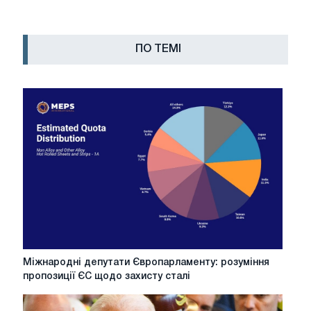
ПО ТЕМІ
Міжнародні
Міжнародні депутати Європарламенту: розуміння
депутати
пропозиції ЄС щодо захисту сталі
Європарламенту:
розуміння