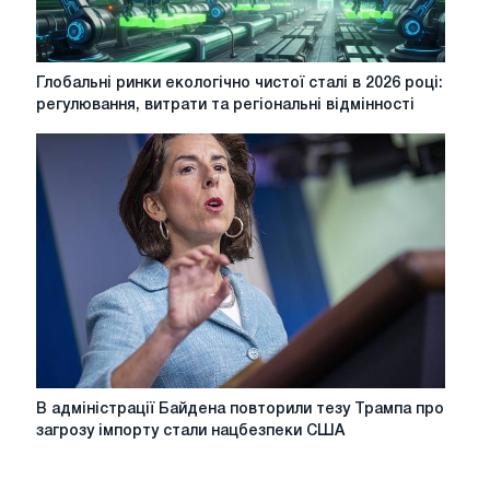
Глобальні
Глобальні ринки екологічно чистої сталі в 2026 році:
ринки
регулювання, витрати та регіональні відмінності
екологічно
чистої
сталі
в
2026
році:
регулювання,
витрати
та
регіональні
відмінності
В
В адміністрації Байдена повторили тезу Трампа про
адміністрації
загрозу імпорту стали нацбезпеки США
Байдена
повторили