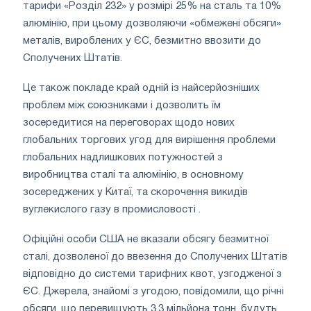
тарифи «Розділ 232» у розмірі 25% на сталь та 10%
алюмінію, при цьому дозволяючи «обмежені обсяги»
металів, вироблених у ЄС, безмитно ввозити до
Сполучених Штатів.
Це також покладе край одній із найсерйозніших
проблем між союзниками і дозволить їм
зосередитися на переговорах щодо нових
глобальних торгових угод для вирішення проблеми
глобальних надлишкових потужностей з
виробництва сталі та алюмінію, в основному
зосереджених у Китаї, та скорочення викидів
вуглекислого газу в промисловості .
Офіційні особи США не вказали обсягу безмитної
сталі, дозволеної до ввезення до Сполучених Штатів
відповідно до системи тарифних квот, узгодженої з
ЄС. Джерела, знайомі з угодою, повідомили, що річні
обсяги, що перевищують 3,3 мільйона тонн, будуть