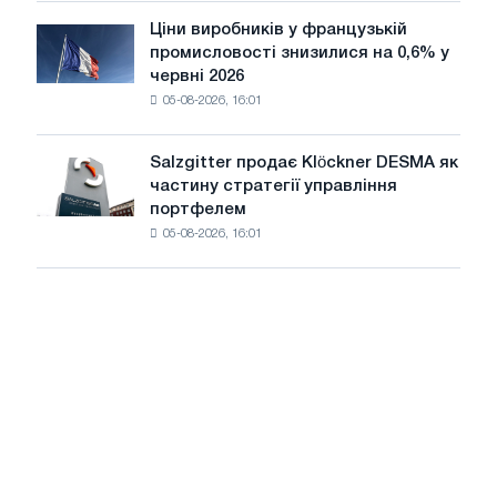
Scholz
Ціни виробників у французькій
Ціни
після
промисловості знизилися на 0,6% у
виробників
схвалення
червні 2026
у
Європейської
05-08-2026, 16:01
французькій
комісії
промисловості
знизилися
Salzgitter продає Klöckner DESMA як
Salzgitter
на
частину стратегії управління
продає
0,6%
портфелем
Klöckner
у
05-08-2026, 16:01
DESMA
червні
як
2026
частину
року
стратегії
порівняно
управління
з
портфелем
травнем