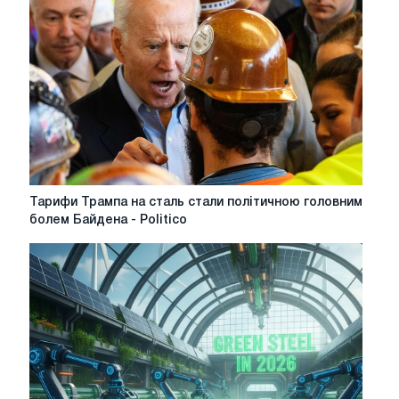
пропозиції
ЄС
щодо
захисту
сталі
Тарифи
Тарифи Трампа на сталь стали політичною головним
Трампа
болем Байдена - Politico
на
сталь
стали
політичною
головним
болем
Байдена
-
Politico