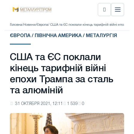
Головна
/
Новини
/
Європа
/ США та ЄС поклали кінець тарифній війні епохи Тра
ЄВРОПА / ПІВНІЧНА АМЕРИКА / МЕТАЛУРГІЯ
США та ЄС поклали
кінець тарифній війні
епохи Трампа за сталь
та алюміній
31 ОКТЯБРЯ 2021, 12:11
1 539
0