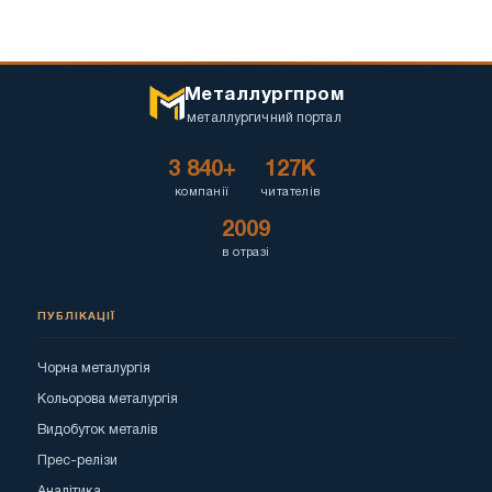
Металлургпром
металлургичний портал
3 840+
127K
компанії
читателів
2009
в отразі
ПУБЛІКАЦІЇ
Чорна металургія
Кольорова металургія
Видобуток металів
Прес-релізи
Аналітика