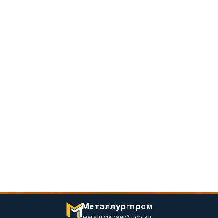
Металлургпром
металлургичний портал