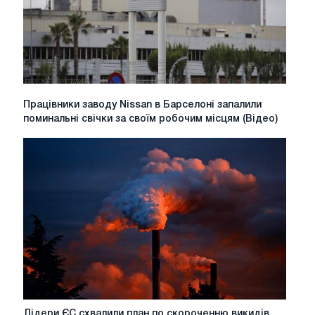
steel
Працівники
Працівники заводу Nissan в Барселоні запалили
заводу
поминальні свічки за своїм робочим місцям (Відео)
Nissan
в
Барселоні
запалили
поминальні
свічки
за
своїм
робочим
місцям
(Відео)
Лідери
Лідери ЄС схвалили план по скороченню викидів