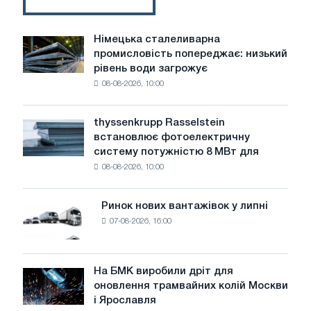
Німецька сталеливарна
Німецька
промисловість попереджає: низький
сталеливарна
рівень води загрожує
промисловість
08-08-2026, 10:00
попереджає:
низький
рівень
thyssenkrupp Rasselstein
thyssenkrupp
води
встановлює фотоелектричну
Rasselstein
загрожує
систему потужністю 8 МВт для
встановлює
безпеці
08-08-2026, 10:00
фотоелектричну
поставок
систему
потужністю
Ринок нових вантажівок у липні
Ринок
8
07-08-2026, 16:00
нових
МВт
вантажівок
для
у
досягнення
липні
На БМК виробили дріт для
цілей
На
оновлення трамвайних колій Москви
декарбонізації
БМК
і Ярославля
виробили