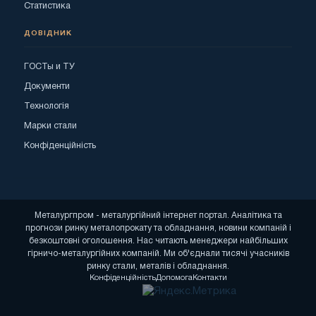
Статистика
ДОВІДНИК
ГОСТы и ТУ
Документи
Технологія
Марки стали
Конфіденційність
Металургпром - металургійний інтернет портал. Аналітика та
прогнози ринку металопрокату та обладнання, новини компаній і
безкоштовні оголошення. Нас читають менеджери найбільших
гірничо-металургійних компаній. Ми об'єднали тисячі учасників
ринку стали, металів і обладнання.
Конфіденційність
Допомога
Контакти