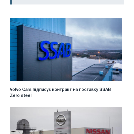
Volvo
Volvo Cars підписує контракт на поставку SSAB
Cars
Zero steel
підписує
контракт
на
поставку
SSAB
Zero