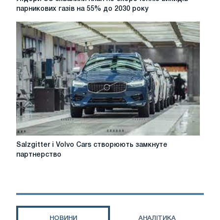
ЄС
парникових газів на 55% до 2030 року
схвалили
план
по
скороченню
викидів
парникових
газів
на
55%
до
2030
року
Salzgitter
Salzgitter і Volvo Cars створюють замкнуте
і
партнерство
Volvo
Cars
створюють
замкнуте
партнерство
НОВИНИ
АНАЛІТИКА