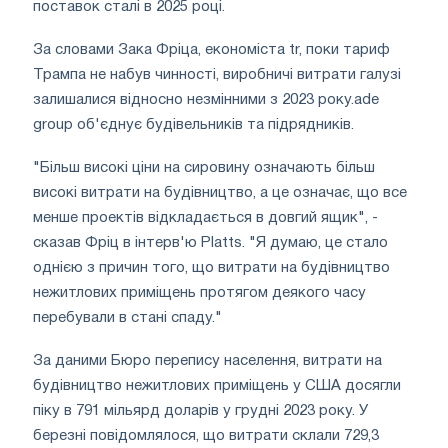
поставок сталі в 2025 році.
За словами Зака Фріца, економіста tr, поки тариф
Трампа не набув чинності, виробничі витрати галузі
залишалися відносно незмінними з 2023 року.ade
group об'єднує будівельників та підрядників.
"Більш високі ціни на сировину означають більш
високі витрати на будівництво, а це означає, що все
менше проектів відкладається в довгий ящик", -
сказав Фріц в інтерв'ю Platts. "Я думаю, це стало
однією з причин того, що витрати на будівництво
нежитлових приміщень протягом деякого часу
перебували в стані спаду."
За даними Бюро перепису населення, витрати на
будівництво нежитлових приміщень у США досягли
піку в 791 мільярд доларів у грудні 2023 року. У
березні повідомлялося, що витрати склали 729,3