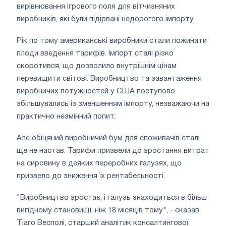
вирівнювання ігрового поля для вітчизняних
виробників, які були підірвані недорогого імпорту.
Рік по тому американські виробники стали пожинати
плоди введення тарифів. Імпорт сталі різко
скоротився, що дозволило внутрішнім цінам
перевищити світові. Виробництво та завантаження
виробничих потужностей у США поступово
збільшувались із зменшенням імпорту, незважаючи на
практично незмінний попит.
Але обіцяний виробничий бум для споживачів сталі
ще не настав. Тарифи призвели до зростання витрат
на сировину в деяких переробних галузях, що
призвело до зниження їх рентабельності.
"Виробництво зростає, і галузь знаходиться в більш
вигідному становищі, ніж 18 місяців тому", - сказав
Тіаго Весполі, старший аналітик консалтингової