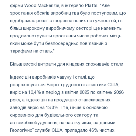
фірми Wood Mackenzie, в інтерв'ю Platts. "Але
зростання обсягів виробництва було поступовим, що
відображає реалії створення нових потужностей, і в
більш широкому виробничому секторі ще належить
продемонструвати зростання числа робочих місць,
який може бути безпосередньо пов'язаний з
тарифами на сталь."
Більш високі витрати для кінцевих споживачів стали
Індекс цін виробників чавуну і сталі, що
розраховується Бюро трудової статистики США,
виріс на 10,4% в період з квітня 2025 по квітень 2026
року, а індекс цін на продукцію сталеливарних
заводів виріс на 13,3%. І те, і інше є основною
сировиною для будівельного сектору та
автомобілебудування, на частку яких, за даними
Геологічної служби США, припадало 46% чистих