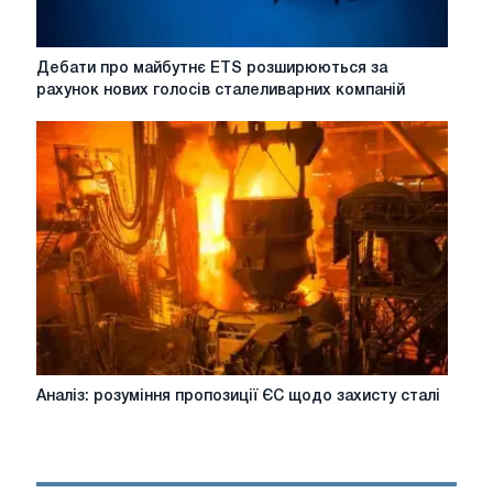
відмінності
Дебати
Дебати про майбутнє ETS розширюються за
про
рахунок нових голосів сталеливарних компаній
майбутнє
ETS
розширюються
за
рахунок
нових
голосів
сталеливарних
компаній
Аналіз:
Аналіз: розуміння пропозиції ЄС щодо захисту сталі
розуміння
пропозиції
ЄС
щодо