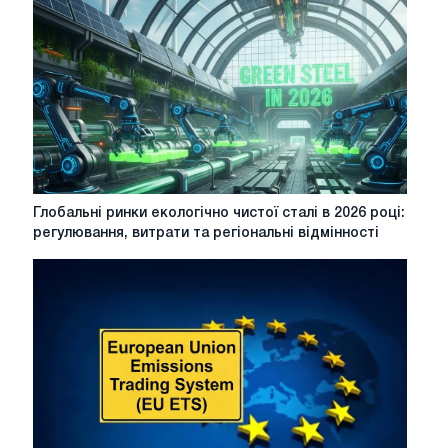
п'ять
подій,
на
які
слід
звернути
увагу
у
2026
році
Глобальні
Глобальні ринки екологічно чистої сталі в 2026 році:
ринки
регулювання, витрати та регіональні відмінності
екологічно
чистої
сталі
в
2026
році:
регулювання,
витрати
та
регіональні