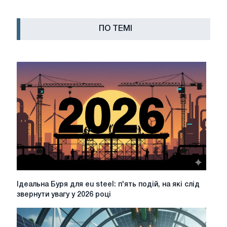
ПО ТЕМІ
Ідеальна
Ідеальна Буря для eu steel: п'ять подій, на які слід
Буря
звернути увагу у 2026 році
для
eu
steel: