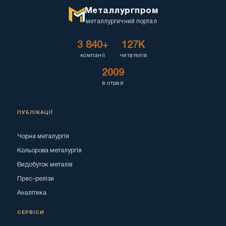
Металлургпром
металлургичний портал
3 840+
127K
компанії
читателів
2009
в отразі
ПУБЛІКАЦІЇ
Чорна металургія
Кольорова металургія
Видобуток металів
Прес-релізи
Аналітика
СЕРВІСИ