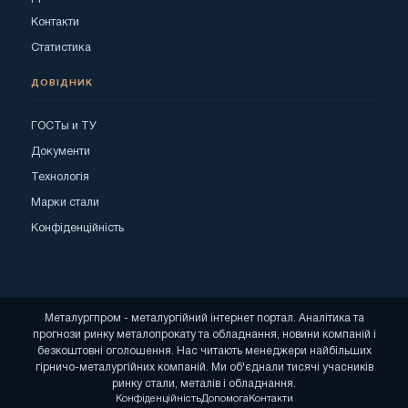
Контакти
Статистика
ДОВІДНИК
ГОСТы и ТУ
Документи
Технологія
Марки стали
Конфіденційність
Металургпром - металургійний інтернет портал. Аналітика та
прогнози ринку металопрокату та обладнання, новини компаній і
безкоштовні оголошення. Нас читають менеджери найбільших
гірничо-металургійних компаній. Ми об'єднали тисячі учасників
ринку стали, металів і обладнання.
Конфіденційність
Допомога
Контакти