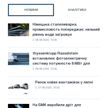
захисту
сталі
НОВИНИ
АНАЛІТИКА
Німецька сталеливарна
Німецька
промисловість попереджає: низький
сталеливарна
рівень води загрожує
промисловість
08-08-2026, 10:00
попереджає:
низький
рівень
thyssenkrupp Rasselstein
thyssenkrupp
води
встановлює фотоелектричну
Rasselstein
загрожує
систему потужністю 8 МВт для
встановлює
безпеці
08-08-2026, 10:00
фотоелектричну
поставок
систему
потужністю
Ринок нових вантажівок у липні
Ринок
8
07-08-2026, 16:00
нових
МВт
вантажівок
для
у
досягнення
липні
На БМК виробили дріт для
цілей
На