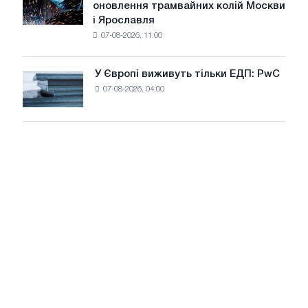
оновлення трамвайних колій Москви
декарбонізації
БМК
і Ярославля
виробили
07-08-2026, 11:00
дріт
для
оновлення
У Європі виживуть тільки ЕДП: PwC
У
трамвайних
07-08-2026, 04:00
Європі
колій
виживуть
Москви
тільки
і
ЕДП:
Ярославля
PwC