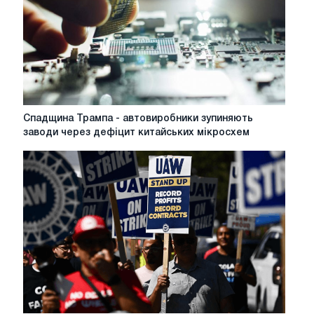
США
Спадщина
Спадщина Трампа - автовиробники зупиняють
Трампа
заводи через дефіцит китайських мікросхем
-
автовиробники
зупиняють
заводи
через
дефіцит
китайських
мікросхем