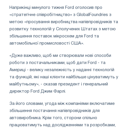
Наприкінці минулого тижня Ford оголосив про
«стратегічне співробітництво» з GlobalFoundries з
метою «просування виробництва напівпровідників та
розвитку технологій у Сполучених Штатах з метою
збільшення поставок мікросхем для Ford та
автомобільної промисловості США».
«Дуже важливо, щоб ми створювали нові способи
роботи з постачальниками, щоб дати Ford - та
Америці - велику незалежність у наданні технологій
та функцій, які наші клієнти найбільше цінуватимуть у
майбутньому», - сказав президент і генеральний
директор Ford Джим Фарлі.
За його словами, угода між компаніями включатиме
збільшення постачання напівпровідників для
автовиробника. Крім того, сторони спільно
працюватимуть над дослідженнями та розробками,