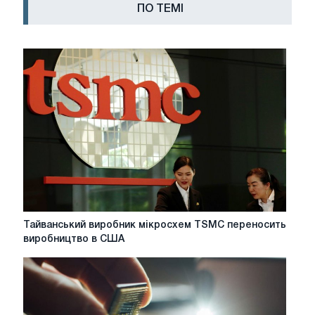
ПО ТЕМІ
Тайванський
Тайванський виробник мікросхем TSMC переносить
виробник
виробництво в США
мікросхем
TSMC
переносить
виробництво
в