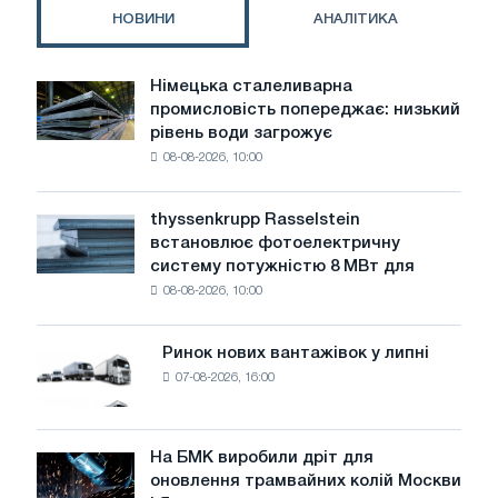
електромобілях
НОВИНИ
АНАЛІТИКА
зросте
більш
ніж
Німецька сталеливарна
Німецька
на
промисловість попереджає: низький
сталеливарна
26%
рівень води загрожує
промисловість
08-08-2026, 10:00
попереджає:
низький
рівень
thyssenkrupp Rasselstein
thyssenkrupp
води
встановлює фотоелектричну
Rasselstein
загрожує
систему потужністю 8 МВт для
встановлює
безпеці
08-08-2026, 10:00
фотоелектричну
поставок
систему
потужністю
Ринок нових вантажівок у липні
Ринок
8
07-08-2026, 16:00
нових
МВт
вантажівок
для
у
досягнення
липні
На БМК виробили дріт для
цілей
На
оновлення трамвайних колій Москви
декарбонізації
БМК