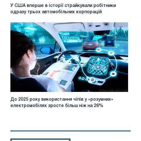
У
У США вперше в історії страйкували робітники
США
одразу трьох автомобільних корпорацій
вперше
в
історії
страйкували
робітники
одразу
трьох
автомобільних
корпорацій
До
До 2025 року використання чіпів у «розумних»
2025
електромобілях зросте більш ніж на 26%
року
використання
чіпів
у
«розумних»