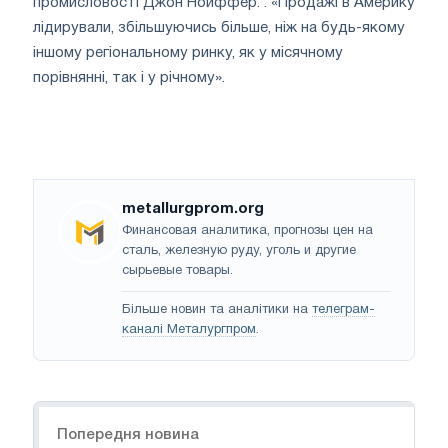
промисловості Джон Нойффер. . «Продажі в Америку
лідирували, збільшуючись більше, ніж на будь-якому
іншому регіональному ринку, як у місячному
порівнянні, так і у річному».
metallurgprom.org
Финансовая аналитика, прогнозы цен на
сталь, железную руду, уголь и другие
сырьевые товары.
Більше новин та аналітики на
телеграм-
каналі Металургпром
.
Навігація
Попередня новина