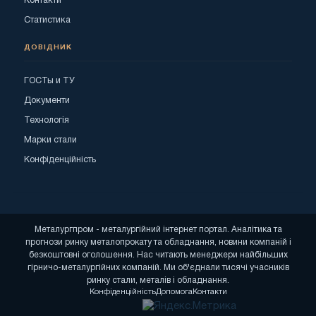
Контакти
Статистика
ДОВІДНИК
ГОСТы и ТУ
Документи
Технологія
Марки стали
Конфіденційність
Металургпром - металургійний інтернет портал. Аналітика та
прогнози ринку металопрокату та обладнання, новини компаній і
безкоштовні оголошення. Нас читають менеджери найбільших
гірничо-металургійних компаній. Ми об'єднали тисячі учасників
ринку стали, металів і обладнання.
Конфіденційність
Допомога
Контакти