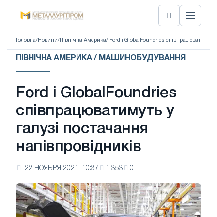
Головна
/
Новини
/
Північна Америка
/ Ford і GlobalFoundries співпрацюватимут
ПІВНІЧНА АМЕРИКА / МАШИНОБУДУВАННЯ
Ford і GlobalFoundries
співпрацюватимуть у
галузі постачання
напівпровідників
22 НОЯБРЯ 2021, 10:37
1 353
0