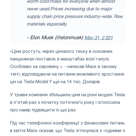
worth cost/mass for everyone when almost
never used.Prices increasing due to major
supply chain price pressure industry-wide. Raw
materials especially.
- Elon Musk (@elonmusk)
May 31, 2 021
«Ціни ростуть через цінового тиску в основних
ланцюжках поставок в масштабах всієї галузі.
Особливо на сировину », - написав Маск в своєму
твіті, відповідаючи на питання можливого зростання
цін на Tesla Model Y ще на 14 тис. Доларів.
У травні компанія збільшила ціни на різні моделі Tesla
в п'ятий раз з початку поточного року і оголосила
про намір підвищити їх ще раз.
Під час телефонної конференції з фінансових питань
в квітні Маск сказав, що Tesla зіткнулася з «одними з