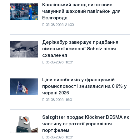
чутливими
Каслінський завод виготовив
Каслінський
до
чавунний шаховий павільйон для
завод
потрясінь:
Бєлгорода
виготовив
Glencore
05-08-2026, 21:00
чавунний
шаховий
павільйон
Деріжебур завершує придбання
Деріжебур
для
німецької компанії Scholz після
завершує
Бєлгорода
схвалення
придбання
05-08-2026, 16:01
німецької
компанії
Scholz
Ціни виробників у французькій
Ціни
після
промисловості знизилися на 0,6% у
виробників
схвалення
червні 2026
у
Європейської
05-08-2026, 16:01
французькій
комісії
промисловості
знизилися
Salzgitter продає Klöckner DESMA як
Salzgitter
на
частину стратегії управління
продає
0,6%
портфелем
Klöckner
у
05-08-2026, 16:01
DESMA