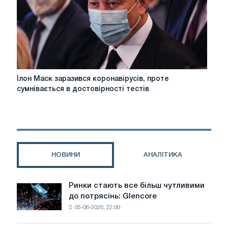
провадження
у
Каліфорнії
Ілон
Ілон Маск заразився коронавірусів, проте
Маск
сумнівається в достовірності тестів
заразився
коронавірусів,
проте
сумнівається
в
достовірності
НОВИНИ
АНАЛІТИКА
тестів
Ринки стають все більш чутливими
Ринки
до потрясінь: Glencore
стають
05-08-2026, 22:00
все
більш