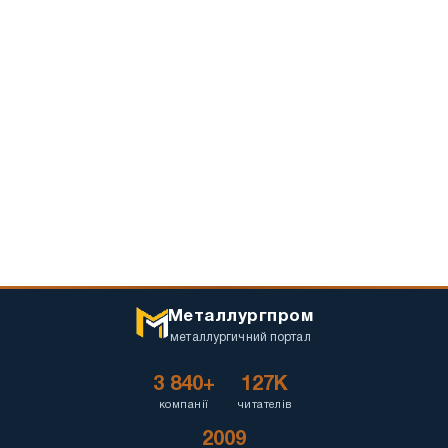
Металлургпром
металлургичний портал
3 840+
127K
компанії
читателів
2009