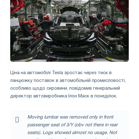
Ціна на автомобілі Tesla зростає через тиск в
ланцюжку поставок в автомобільній промисловості,
особливо щодо сировини, повідомив генеральний
директор автовиробника Ілон Маск в понеділок.
Moving lumbar was removed only in front
passenger seat of 3/Y (obv not there in rear
seats). Logs showed almost no usage. Not