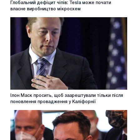
Глобальний дефіцит чіпів: Tesla може почати
2
дефіцит
власне виробництво мікросхем
секунди
чіпів:
Tesla
може
почати
власне
виробництво
мікросхем
Ілон
Ілон Маск просить, щоб заарештували тільки після
Маск
поновлення провадження у Каліфорнії
просить,
щоб
заарештували
тільки
після
поновлення