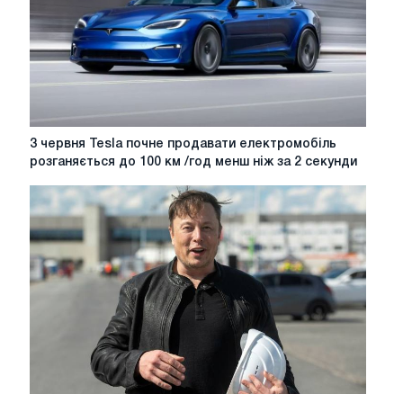
3
3 червня Tesla почне продавати електромобіль
червня
розганяється до 100 км /год менш ніж за 2 секунди
Tesla
почне
продавати
електромобіль
розганяється
до
100
км
/
год
менш
ніж
за
Глобальний