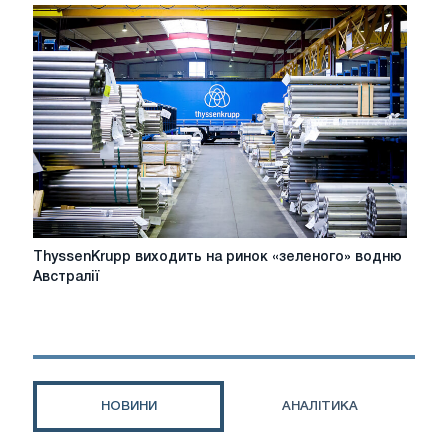
та
надр
України
оновила
дані
для
Google
Earth
ThyssenKrupp
ThyssenKrupp виходить на ринок «зеленого» водню
виходить
Австралії
на
ринок
«зеленого»
водню
Австралії
НОВИНИ
АНАЛІТИКА