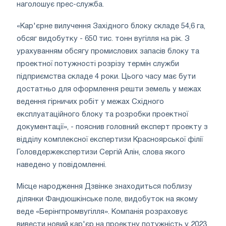
наголошує прес-служба.
«Кар'єрне вилучення Західного блоку складе 54,6 га,
обсяг видобутку - 650 тис. тонн вугілля на рік. З
урахуванням обсягу промислових запасів блоку та
проектної потужності розрізу термін служби
підприємства складе 4 роки. Цього часу має бути
достатньо для оформлення решти земель у межах
ведення гірничих робіт у межах Східного
експлуатаційного блоку та розробки проектної
документації», - пояснив головний експерт проекту з
відділу комплексної експертизи Красноярської філії
Головдержекспертизи Сергій Алін, слова якого
наведено у повідомленні.
Місце народження Дзвінке знаходиться поблизу
ділянки Фандюшкінське поле, видобуток на якому
веде «Берінгпромвугілля». Компанія розраховує
вивести новий кар'єр на проектну потужність у 2023