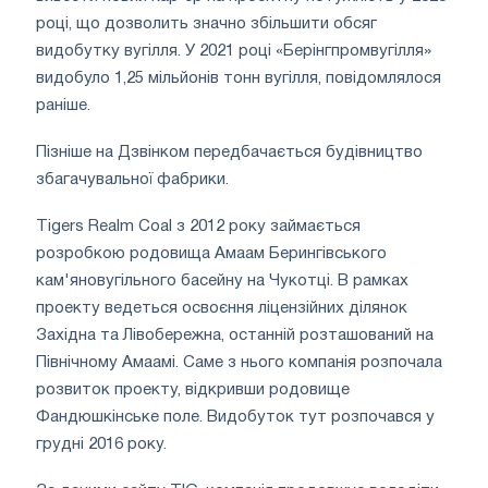
році, що дозволить значно збільшити обсяг
видобутку вугілля. У 2021 році «Берінгпромвугілля»
видобуло 1,25 мільйонів тонн вугілля, повідомлялося
раніше.
Пізніше на Дзвінком передбачається будівництво
збагачувальної фабрики.
Tigers Realm Coal з 2012 року займається
розробкою родовища Амаам Берингівського
кам'яновугільного басейну на Чукотці. В рамках
проекту ведеться освоєння ліцензійних ділянок
Західна та Лівобережна, останній розташований на
Північному Амаамі. Саме з нього компанія розпочала
розвиток проекту, відкривши родовище
Фандюшкінське поле. Видобуток тут розпочався у
грудні 2016 року.