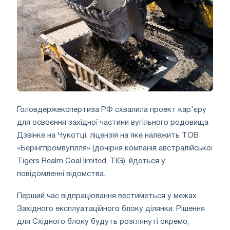
Головдержекспертиза РФ схвалила проект кар'єру
для освоєння західної частини вугільного родовища
Дзвінке на Чукотці, ліцензія на яке належить ТОВ
«Берінгпромвугілля» (дочірня компанія австралійської
Tigers Realm Coal limited, TIG), йдеться у
повідомленні відомства.
Перший час відпрацювання вестиметься у межах
Західного експлуатаційного блоку ділянки. Рішення
для Східного блоку будуть розглянуті окремо,