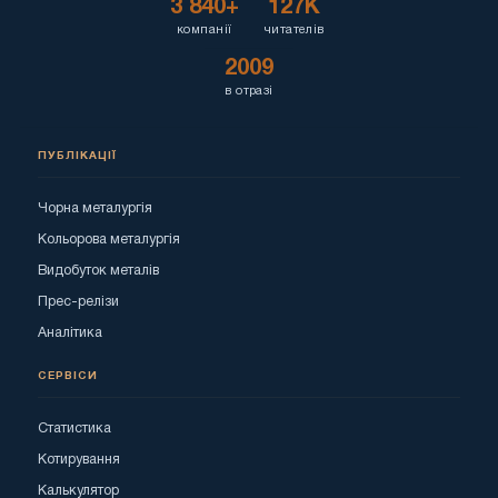
3 840+
127K
компанії
читателів
2009
в отразі
ПУБЛІКАЦІЇ
Чорна металургія
Кольорова металургія
Видобуток металів
Прес-релізи
Аналітика
СЕРВІСИ
Статистика
Котирування
Калькулятор