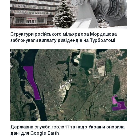
Структури
Структури російського мільярдера Мордашова
російського
заблокували виплату дивідендів на Турбоатомі
мільярдера
Мордашова
заблокували
виплату
дивідендів
на
Турбоатомі
Державна
Державна служба геології та надр України оновила
служба
дані для Google Earth
геології