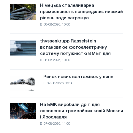
Німецька сталеливарна
Німецька
промисловість попереджає: низький
сталеливарна
рівень води загрожує
промисловість
08-08-2026, 10:00
попереджає:
низький
рівень
thyssenkrupp Rasselstein
thyssenkrupp
води
встановлює фотоелектричну
Rasselstein
загрожує
систему потужністю 8 МВт для
встановлює
безпеці
08-08-2026, 10:00
фотоелектричну
поставок
систему
потужністю
Ринок нових вантажівок у липні
Ринок
8
07-08-2026, 16:00
нових
МВт
вантажівок
для
у
досягнення
липні
На БМК виробили дріт для
цілей
На
оновлення трамвайних колій Москви
декарбонізації
БМК
і Ярославля
виробили
07-08-2026, 11:00
дріт
для