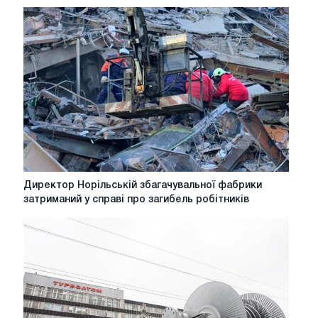
Директор
Директор Норільській збагачувальної фабрики
Норільській
затриманий у справі про загибель робітників
збагачувальної
фабрики
затриманий
у
справі
про
загибель
робітників