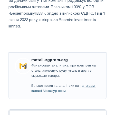
За даними сайту TIG, компанія продовжує володіти
російськими активами. Власником 100% у ТОВ
«Берінгпромвугілля», згідно з випискою ЄДРЮЛ від 1
липня 2022 року, є кіпрська Rosmiro Investments
limited.
metallurgprom.org
Финансовая аналитика, прогнозы цен на
сталь, железную руду, уголь и другие
сырьевые товары.
Більше новин та аналітики на
телеграм-
каналі Металургпром
.
Навігація