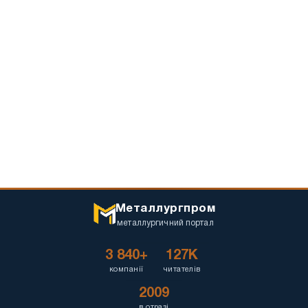
Металлургпром
металлургичний портал
3 840+
127K
компанії
читателів
2009
в отразі