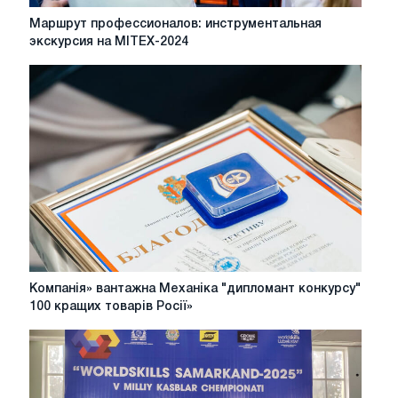
Маршрут
Маршрут профессионалов: инструментальная
профессионалов:
экскурсия на MITEX-2024
инструментальная
экскурсия
на
MITEX-
2024
Компанія»
Компанія» вантажна Механіка "дипломант конкурсу"
вантажна
100 кращих товарів Росії»
Механіка
"дипломант
конкурсу"
100
кращих