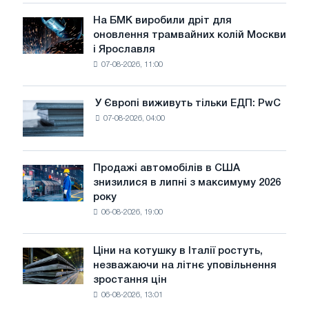
у
липні
На БМК виробили дріт для
На
оновлення трамвайних колій Москви
БМК
і Ярославля
виробили
07-08-2026, 11:00
дріт
для
оновлення
У Європі виживуть тільки ЕДП: PwC
У
трамвайних
07-08-2026, 04:00
Європі
колій
виживуть
Москви
тільки
і
ЕДП:
Продажі автомобілів в США
Ярославля
Продажі
PwC
знизилися в липні з максимуму 2026
автомобілів
року
в
06-08-2026, 19:00
США
знизилися
в
Ціни на котушку в Італії ростуть,
Ціни
липні
незважаючи на літнє уповільнення
на
з
зростання цін
котушку
максимуму
06-08-2026, 13:01
в
2026