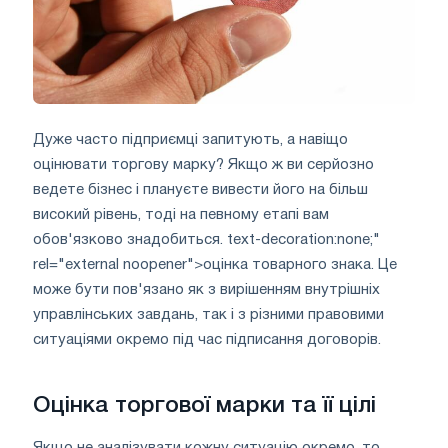
Дуже часто підприємці запитують, а навіщо
оцінювати торгову марку? Якщо ж ви серйозно
ведете бізнес і плануєте вивести його на більш
високий рівень, тоді на певному етапі вам
обов'язково знадобиться. text-decoration:none;"
rel="external noopener">оцінка товарного знака. Це
може бути пов'язано як з вирішенням внутрішніх
управлінських завдань, так і з різними правовими
ситуаціями окремо під час підписання договорів.
Оцінка торгової марки та її цілі
Якщо не аналізувати кожну ситуацію окремо, то