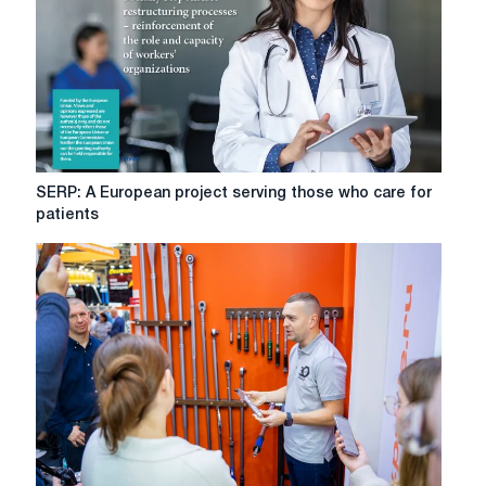
SERP:
SERP: A European project serving those who care for
A
patients
European
project
serving
those
who
care
for
patients