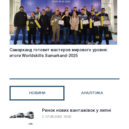
товарів
Росії»
Самарканд
Самарканд готовит мастеров мирового уровня:
готовит
итоги Worldskills Samarkand-2025
мастеров
мирового
уровня:
итоги
Worldskills
Samarkand-
НОВИНИ
АНАЛІТИКА
2025
Ринок нових вантажівок у липні
Ринок
07-08-2026, 16:00
нових
вантажівок