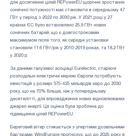
для досягнення цілей REPowerEU щорічне зростання
сонячної потужності має становити в середньому 47
ГВт у період з 2022 по 2030 рік. У 2021 році у 27
країнах ЄС було встановлено 25,9 ГВт нових
сонячних батарей, що є довгостроковим
максимумом після того, як середні установки
становили 11,6 ГВт/рік у 2010-2019 роках. та 18,2 ГВт
у 2020 р.
За даними галузевої асоціації Eurelectric, старіючі
розподільні електричні мережі Європи потребують
інвестицій у розмірі 375-425 мільярдів євро до 2030
року, що на 70% більше, ніж у попередньому
десятилітті, для впровадження нових відновлюваних
джерел енергії. Ця оцінка була зроблена до
підвищення цілей REPowerEU.
Береговий вітер стикається з упертими дозвільними
бар'єрами. WindEurope прогнозує, що до 2025 року в