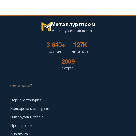
Металлургпром
металлургичний портал
3 840+
127K
компанії
читателів
2009
в отразі
ПУБЛІКАЦІЇ
Чорна металургія
Кольорова металургія
Видобуток металів
Прес-релізи
Аналітика