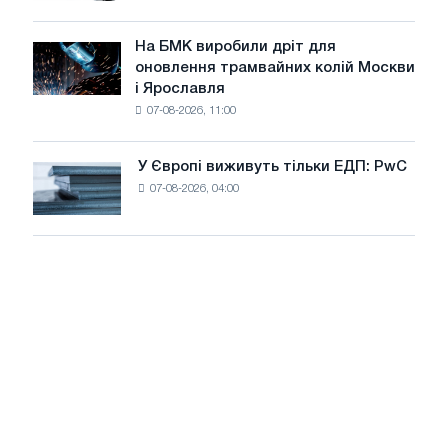
вантажівок
для
у
досягнення
липні
На БМК виробили дріт для
цілей
На
оновлення трамвайних колій Москви
декарбонізації
БМК
і Ярославля
виробили
07-08-2026, 11:00
дріт
для
оновлення
У Європі виживуть тільки ЕДП: PwC
У
трамвайних
07-08-2026, 04:00
Європі
колій
виживуть
Москви
тільки
і
ЕДП:
Ярославля
PwC