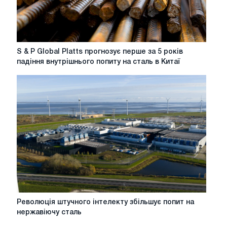
S
S & P Global Platts прогнозує перше за 5 років
&
падіння внутрішнього попиту на сталь в Китаї
P
Global
Platts
прогнозує
перше
за
5
років
падіння
внутрішнього
попиту
на
сталь
Революція
Революція штучного інтелекту збільшує попит на
в
штучного
нержавіючу сталь
Китаї
інтелекту