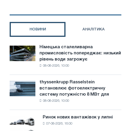
збільшує
попит
на
нержавіючу
сталь
НОВИНИ
АНАЛІТИКА
Німецька сталеливарна
Німецька
промисловість попереджає: низький
сталеливарна
рівень води загрожує
промисловість
08-08-2026, 10:00
попереджає:
низький
рівень
thyssenkrupp Rasselstein
thyssenkrupp
води
встановлює фотоелектричну
Rasselstein
загрожує
систему потужністю 8 МВт для
встановлює
безпеці
08-08-2026, 10:00
фотоелектричну
поставок
систему
потужністю
Ринок нових вантажівок у липні
Ринок
8
07-08-2026, 16:00
нових
МВт