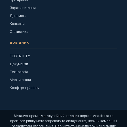
Про проект
Задати питання
Допомога
Контакти
Статистика
ДОВІДНИК
ГОСТы и ТУ
Документи
Технологія
Марки стали
Конфіденційність
Металургпром - металургійний інтернет портал. Аналітика та
прогнози ринку металопрокату та обладнання, новини компаній і
безкоштовні оголошення. Нас читають менеджери найбільших