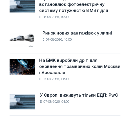
thyssenkrupp
води
встановлює фотоелектричну
Rasselstein
загрожує
систему потужністю 8 МВт для
встановлює
безпеці
08-08-2026, 10:00
фотоелектричну
поставок
систему
потужністю
Ринок нових вантажівок у липні
Ринок
8
07-08-2026, 16:00
нових
МВт
вантажівок
для
у
досягнення
липні
На БМК виробили дріт для
цілей
На
оновлення трамвайних колій Москви
декарбонізації
БМК
і Ярославля
виробили
07-08-2026, 11:00
дріт
для
оновлення
У Європі виживуть тільки ЕДП: PwC
У
трамвайних
07-08-2026, 04:00
Європі
колій
виживуть
Москви
тільки
і
ЕДП:
Ярославля
PwC