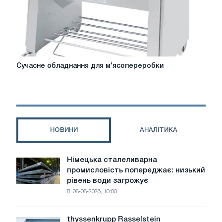
сортування
та
пакування
продукції
Сучасне
Сучасне обладнання для м'ясопереробки
обладнання
для
м'ясопереробки
НОВИНИ
АНАЛІТИКА
Німецька сталеливарна
Німецька
промисловість попереджає: низький
сталеливарна
рівень води загрожує
промисловість
08-08-2026, 10:00
попереджає:
низький
рівень
thyssenkrupp Rasselstein