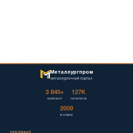
Металлургпром
металлургичний портал
3 840+
127K
компанії
читателів
2009
в отразі
ПУБЛІКАЦІЇ