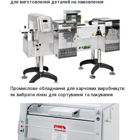
для виготовлення деталей на замовлення
складання
технічного
завдання
для
виготовлення
деталей
на
замовлення
Промислове
Промислове обладнання для харчових виробництв:
обладнання
як вибрати лінію для сортування та пакування
для
харчових
виробництв:
як
вибрати
лінію
для