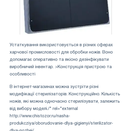
Устаткування використовується в різних сферах
харчової промисловості для обробки ножів. Воно
допомагає оперативно та якісно дезінфікувати
виробничий інвентар. >Конструкція пристрою та
особливості
В інтернет-магазинах можна зустріти різні
модифікації стерилізаторів. Конструкційно. Кількість
ножів, які можна одночасно стерилізувати, залежить
від вибору моделі./" rel="external
http://www.chistozor.ru/nasha-
produkcziya/oborudovanie-dlya-gigienyi/sterilizator-
dlya-nozhej/.