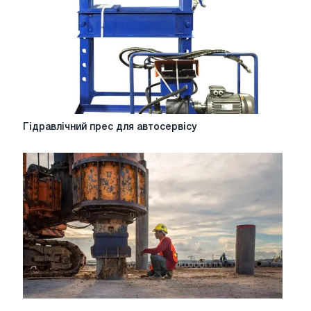
Гідравлічний
Гідравлічний прес для автосервісу
прес
для
автосервісу