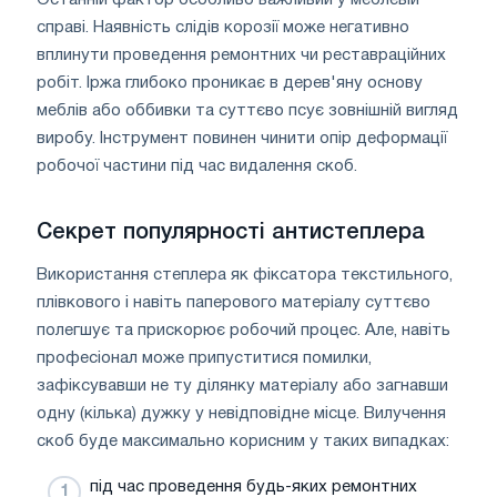
Останній фактор особливо важливий у меблевій
справі. Наявність слідів корозії може негативно
вплинути проведення ремонтних чи реставраційних
робіт. Іржа глибоко проникає в дерев'яну основу
меблів або оббивки та суттєво псує зовнішній вигляд
виробу. Інструмент повинен чинити опір деформації
робочої частини під час видалення скоб.
Секрет популярності антистеплера
Використання степлера як фіксатора текстильного,
плівкового і навіть паперового матеріалу суттєво
полегшує та прискорює робочий процес. Але, навіть
професіонал може припуститися помилки,
зафіксувавши не ту ділянку матеріалу або загнавши
одну (кілька) дужку у невідповідне місце. Вилучення
скоб буде максимально корисним у таких випадках:
під час проведення будь-яких ремонтних