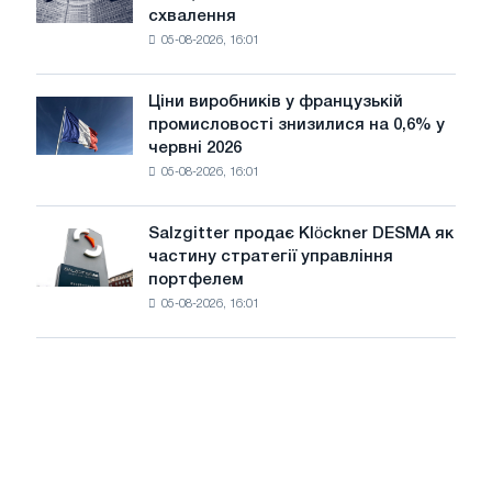
Бєлгорода
схвалення
придбання
05-08-2026, 16:01
німецької
компанії
Scholz
Ціни виробників у французькій
Ціни
після
промисловості знизилися на 0,6% у
виробників
схвалення
червні 2026
у
Європейської
05-08-2026, 16:01
французькій
комісії
промисловості
знизилися
Salzgitter продає Klöckner DESMA як
Salzgitter
на
частину стратегії управління
продає
0,6%
портфелем
Klöckner
у
05-08-2026, 16:01
DESMA
червні
як
2026
частину
року
стратегії
порівняно
управління
з
портфелем
травнем