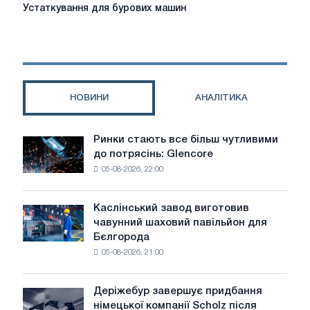
Устаткування
Устаткування для бурових машин
для
бурових
машин
НОВИНИ
АНАЛІТИКА
Ринки стають все більш чутливими
Ринки
до потрясінь: Glencore
стають
05-08-2026, 22:00
все
більш
чутливими
Каслінський завод виготовив
Каслінський
до
чавунний шаховий павільйон для
завод
потрясінь:
Бєлгорода
виготовив
Glencore
05-08-2026, 21:00
чавунний
шаховий
павільйон
Деріжебур завершує придбання
Деріжебур
для
німецької компанії Scholz після
завершує