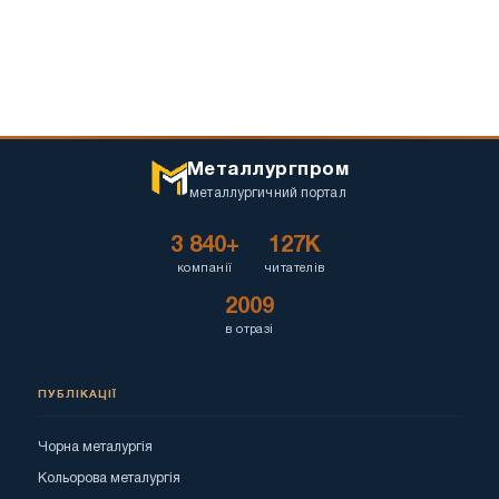
Металлургпром
металлургичний портал
3 840+
127K
компанії
читателів
2009
в отразі
ПУБЛІКАЦІЇ
Чорна металургія
Кольорова металургія