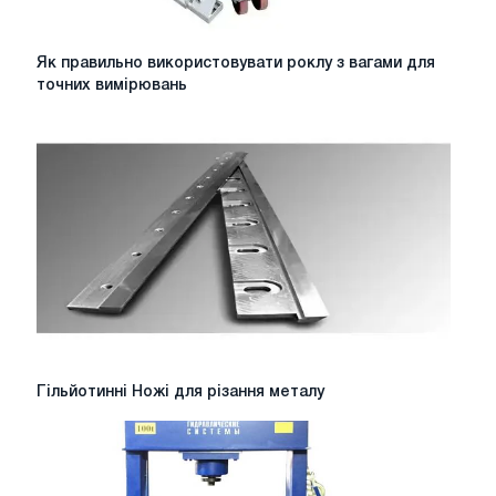
Як
Як правильно використовувати роклу з вагами для
правильно
точних вимірювань
використовувати
роклу
з
вагами
для
точних
вимірювань
Гільйотинні
Гільйотинні Ножі для різання металу
Ножі
для
різання
металу