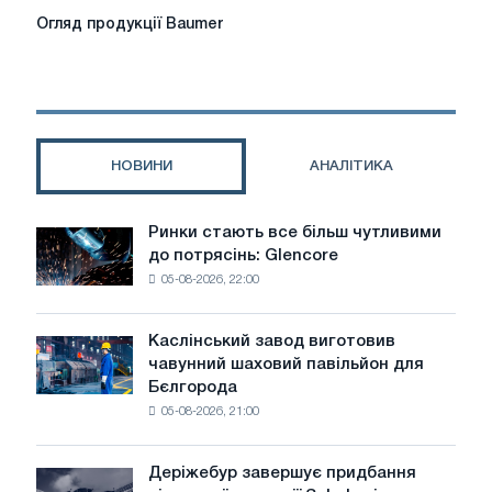
Огляд
Огляд продукції Baumer
продукції
Baumer
НОВИНИ
АНАЛІТИКА
Ринки стають все більш чутливими
Ринки
до потрясінь: Glencore
стають
05-08-2026, 22:00
все
більш
чутливими
Каслінський завод виготовив
Каслінський
до
чавунний шаховий павільйон для
завод
потрясінь:
Бєлгорода
виготовив
Glencore
05-08-2026, 21:00
чавунний
шаховий
павільйон
Деріжебур завершує придбання
Деріжебур
для