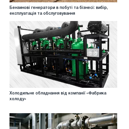
Бензинові
Бензинові генератори в побуті та бізнесі: вибір,
генератори
експлуатація та обслуговування
в
побуті
та
бізнесі:
вибір,
експлуатація
та
обслуговування
Холодильне
Холодильне обладнання від компанії «Фабрика
обладнання
холоду»
від
компанії
«Фабрика
холоду»