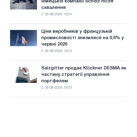
німецької компанії Scholz після
завершує
Бєлгорода
схвалення
придбання
05-08-2026, 16:01
німецької
компанії
Scholz
Ціни виробників у французькій
Ціни
після
промисловості знизилися на 0,6% у
виробників
схвалення
червні 2026
у
Європейської
05-08-2026, 16:01
французькій
комісії
промисловості
знизилися
Salzgitter продає Klöckner DESMA як
Salzgitter
на
частину стратегії управління
продає
0,6%
портфелем
Klöckner
у
05-08-2026, 16:01
DESMA
червні
як
2026
частину
року
стратегії
порівняно
управління
з
портфелем
травнем