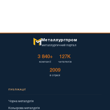
Металлургпром
металлургичний портал
3 840+
127K
компанії
читателів
2009
в отразі
ПУБЛІКАЦІЇ
Чорна металургія
Кольорова металургія