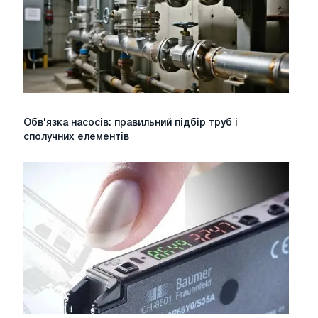
Обв'язка
Обв'язка насосів: правильний підбір труб і
насосів:
сполучних елементів
правильний
підбір
труб
і
сполучних
елементів