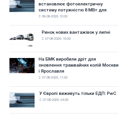
води
встановлює фотоелектричну
Rasselstein
загрожує
систему потужністю 8 МВт для
встановлює
безпеці
08-08-2026, 10:00
фотоелектричну
поставок
систему
потужністю
Ринок нових вантажівок у липні
Ринок
8
07-08-2026, 16:00
нових
МВт
вантажівок
для
у
досягнення
липні
На БМК виробили дріт для
цілей
На
оновлення трамвайних колій Москви
декарбонізації
БМК
і Ярославля
виробили
07-08-2026, 11:00
дріт
для
оновлення
У Європі виживуть тільки ЕДП: PwC
У
трамвайних
07-08-2026, 04:00
Європі
колій
виживуть
Москви
тільки
і
ЕДП:
Ярославля
PwC