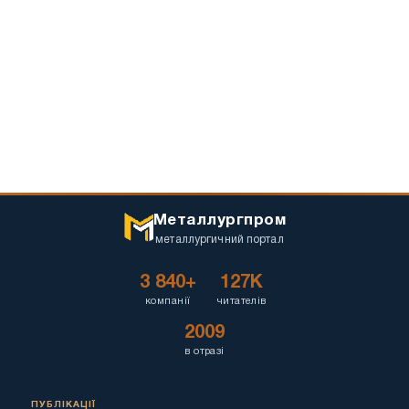
Металлургпром
металлургичний портал
3 840+
127K
компанії
читателів
2009
в отразі
ПУБЛІКАЦІЇ