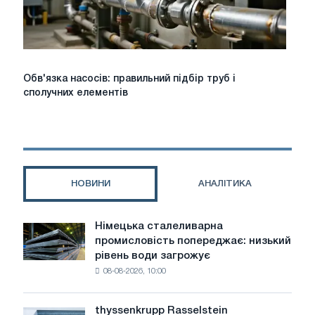
Обв'язка
Обв'язка насосів: правильний підбір труб і
насосів:
сполучних елементів
правильний
підбір
труб
і
сполучних
елементів
НОВИНИ
АНАЛІТИКА
Німецька сталеливарна
Німецька
промисловість попереджає: низький
сталеливарна
рівень води загрожує
промисловість
08-08-2026, 10:00
попереджає:
низький
рівень
thyssenkrupp Rasselstein
thyssenkrupp