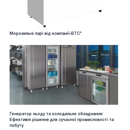
Морозильні
Морозильні ларі від компанії»ВТС"
ларі
від
компанії»ВТС"
Генератор
Генератор льоду та холодильне обладнання:
льоду
Ефективні рішення для сучасної промисловості та
та
побуту
холодильне