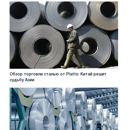
Обзор
Обзор торговли сталью от Platts: Китай решит
торговли
судьбу Азии
сталью
от
Platts:
Китай
решит
судьбу
Азии