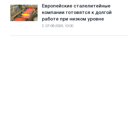
на
Европейские сталелитейные
Европейские
рынке
компании готовятся к долгой
сталелитейные
стали
работе при низком уровне
компании
сохранятся,
07-08-2026, 10:00
готовятся
опираясь
к
на
долгой
диверсификацию
работе
при
низком
уровне
воды