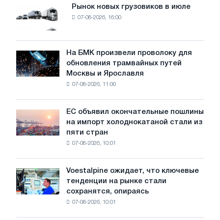
Рынок новых грузовиков в июле
Рынок
07-08-2026, 16:00
новых
грузовиков
в
июле
На БМК произвели проволоку для
На
обновления трамвайных путей
БМК
Москвы и Ярославля
произвели
07-08-2026, 11:00
проволоку
для
обновления
ЕС объявил окончательные пошлины
ЕС
трамвайных
на импорт холоднокатаной стали из
объявил
путей
пяти стран
окончательные
Москвы
07-08-2026, 10:01
пошлины
и
на
Ярославля
импорт
Voestalpine ожидает, что ключевые
Voestalpine
холоднокатаной
тенденции на рынке стали
ожидает,
стали
сохранятся, опираясь
что
из
07-08-2026, 10:01
ключевые
пяти
тенденции
стран