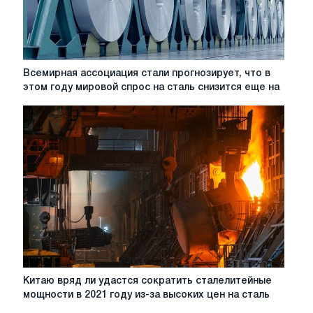
Всемирная
Всемирная ассоциация стали прогнозирует, что в
ассоциация
этом году мировой спрос на сталь снизится еще на
стали
прогнозирует,
что
в
этом
году
мировой
спрос
на
сталь
снизится
еще
на
Китаю
Китаю вряд ли удастся сократить сталелитейные
0,9%
вряд
мощности в 2021 году из-за высоких цен на сталь
до
ли