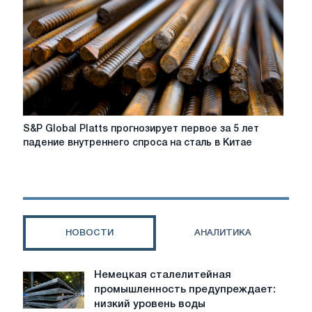
выросло
на
3,4%
S&P
S&P Global Platts прогнозирует первое за 5 лет
Global
падение внутреннего спроса на сталь в Китае
Platts
прогнозирует
первое
за
5
лет
НОВОСТИ
АНАЛИТИКА
падение
внутреннего
спроса
Немецкая сталелитейная
Немецкая
на
промышленность предупреждает:
сталелитейная
сталь
низкий уровень воды
промышленность