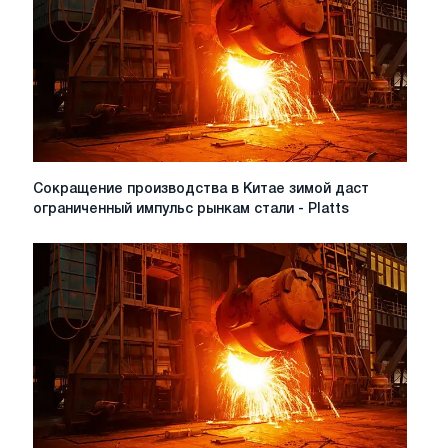
Сокращение
Сокращение производства в Китае зимой даст
производства
ограниченный импульс рынкам стали - Platts
в
Китае
зимой
даст
ограниченный
импульс
рынкам
стали
-
Platts