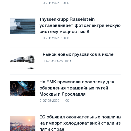
в
08-08-2026, 10:00
предупреждает:
Китае
низкий
уровень
thyssenkrupp Rasselstein
thyssenkrupp
воды
устанавливает фотоэлектрическую
Rasselstein
угрожает
систему мощностью 8
устанавливает
безопасности
08-08-2026, 10:00
фотоэлектрическую
поставок
систему
мощностью
Рынок новых грузовиков в июле
Рынок
8
07-08-2026, 16:00
новых
МВт
грузовиков
для
в
достижения
июле
На БМК произвели проволоку для
целей
На
обновления трамвайных путей
обезуглероживания
БМК
Москвы и Ярославля
произвели
07-08-2026, 11:00
проволоку
для
обновления
ЕС объявил окончательные пошлины
ЕС
трамвайных
на импорт холоднокатаной стали из
объявил
путей
пяти стран
окончательные