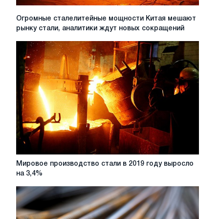
Огромные
Огромные сталелитейные мощности Китая мешают
сталелитейные
рынку стали, аналитики ждут новых сокращений
мощности
Китая
мешают
рынку
стали,
аналитики
ждут
новых
сокращений
Мировое
Мировое производство стали в 2019 году выросло
производство
на 3,4%
стали
в
2019
году