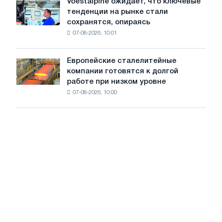
Voestalpine ожидает, что ключевые
Voestalpine
холоднокатаной
тенденции на рынке стали
ожидает,
стали
сохранятся, опираясь
что
из
07-08-2026, 10:01
ключевые
пяти
тенденции
стран
на
Европейские сталелитейные
Европейские
рынке
компании готовятся к долгой
сталелитейные
стали
работе при низком уровне
компании
сохранятся,
07-08-2026, 10:00
готовятся
опираясь
к
на
долгой
диверсификацию
работе
при
низком
уровне
воды