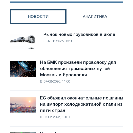
решение
IEEPA
влияет
НОВОСТИ
АНАЛИТИКА
на
сталелитейный
сектор
Рынок новых грузовиков в июле
Рынок
США
07-08-2026, 16:00
новых
грузовиков
в
июле
На БМК произвели проволоку для
На
обновления трамвайных путей
БМК
Москвы и Ярославля
произвели
07-08-2026, 11:00
проволоку
для
обновления
ЕС объявил окончательные пошлины
ЕС
трамвайных
на импорт холоднокатаной стали из
объявил
путей
пяти стран
окончательные
Москвы
07-08-2026, 10:01
пошлины
и
на
Ярославля
импорт