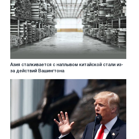
сплав
в
корпусах
новых
iPhone
14
Азия
Азия сталкивается с наплывом китайской стали из-
сталкивается
за действий Вашингтона
с
наплывом
китайской
стали
из-
за
действий
Вашингтона