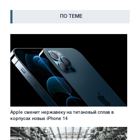
ПО ТЕМЕ
Apple
Apple сменит нержавеку на титановый сплав в
сменит
корпусах новых iPhone 14
нержавеку
на
титановый