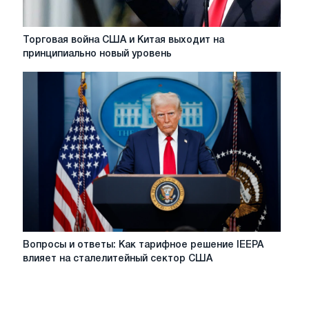
Торговая
Торговая война США и Китая выходит на
война
принципиально новый уровень
США
и
Китая
выходит
на
принципиально
новый
уровень
Вопросы
Вопросы и ответы: Как тарифное решение IEEPA
и
влияет на сталелитейный сектор США
ответы:
Как
тарифное