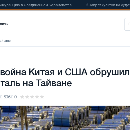
ренцию в Соединенном Королевстве
📰
Запрет хуситов на судоходст
лизы
Тайване
 война Китая и США обрушил
сталь на Тайване
606
0