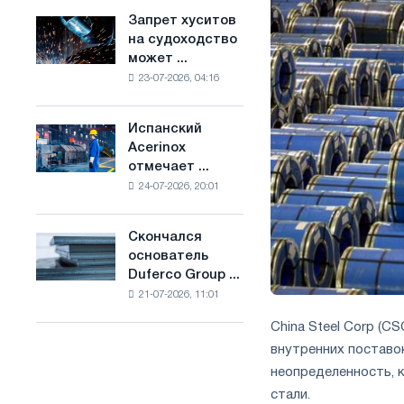
ослабят
основе
Запрет хуситов
Запрет
конкуренцию
водорода
на судоходство
хуситов
в
во
может ...
на
Соединенном
Франции
23-07-2026, 04:16
судоходство
Королевстве
может
нарушить
Испанский
Испанский
импорт
Acerinox
Acerinox
Саудовской
отмечает ...
отмечает
стали
24-07-2026, 20:01
положительную
динамику
во
Скончался
Скончался
втором
основатель
основатель
полугодии
Duferco Group ...
Duferco
по
21-07-2026, 11:01
Group
торговым
Бруно
мерам
China Steel Corp (C
Больфо
и
внутренних поставо
поддержке
неопределенность, 
CBAM
стали.