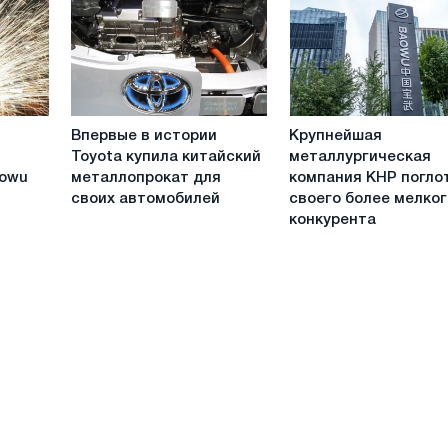
поглощать
крупнее
растущие
и
расходы
первым
в
мире
по
Впервые
Крупнейшая
объемам
Впервые в истории
Крупнейшая
в
металлургическая
выплавки
Toyota купила китайский
металлургическая
истории
компания
aowu
металлопрокат для
компания КНР погло
Toyota
КНР
своих автомобилей
своего более мелко
купила
поглотила
конкурента
китайский
своего
металлопрокат
более
для
мелкого
своих
конкурента
автомобилей