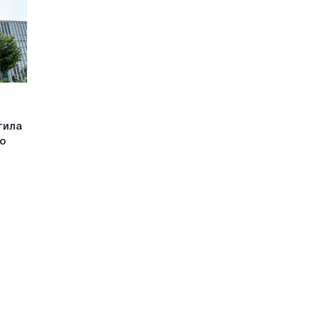
тила
го