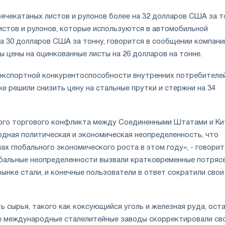
рячекатаных листов и рулонов более на 32 долларов США за т
истов и рулонов, которые используются в автомобильной
а 30 долларов США за тонну, говорится в сообщении компани
 цены на оцинкованные листы на 26 долларов на тонне.
экспортной конкурентоспособности внутренних потребителе
е решили снизить цену на стальные прутки и стержни на 34
ого торгового конфликта между Соединенными Штатами и К
дная политическая и экономическая неопределенность, что
ах глобального экономического роста в этом году», - говорит
ба
льные
неопределенности вызвали кратковременные потряс
ынке стали, и конечные пользователи в ответ сократили свои
 сырья, такого как коксующийся уголь и железная руда, ост
е международные сталелитейные заводы скорректировали св