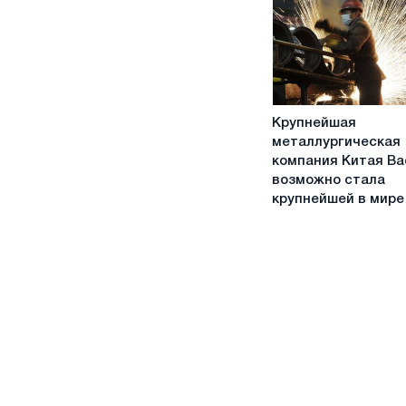
металлургических
компаний
Крупнейшая
Крупнейшая
металлургическая
металлургическая
компания
компания Китая B
Китая
возможно стала
Baowu
крупнейшей в мире
возможно
стала
крупнейшей
в
мире