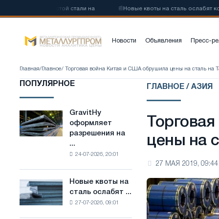
изкоуглеродистой стали на
📰
Новые квоты на сталь ослабят конку
Новости
Объявления
Пресс-ре
Главная
/
Главное
/ Торговая война Китая и США обрушила цены на сталь на 
ПОПУЛЯРНОЕ
ГЛАВНОЕ / АЗИЯ
GravitHy
GravitHy
Торговая
оформляет
оформляет
разрешения на
разрешения
цены на 
...
на
24-07-2026, 20:01
строительство
27 МАЯ 2019, 09:44
завода
по
Новые квоты на
Новые
производству
сталь ослабят ...
квоты
низкоуглеродистой
27-07-2026, 09:01
на
стали
сталь
на