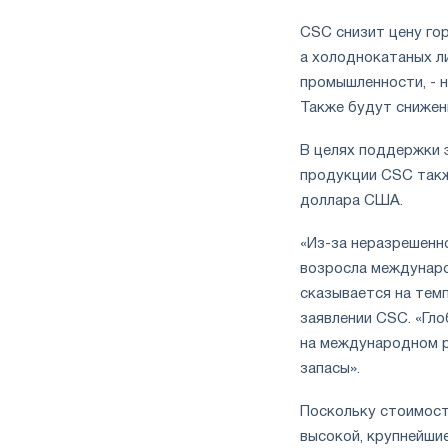
CSC
снизит цену го
а холоднокатаных л
промышленности, - н
Также будут снижены
В
целях поддержки 
продукции
CSC
такж
доллара США.
«
Из
-за неразрешенн
возросла междунаро
сказывается на темп
заявлении CSC. «Гло
на международном р
запасы».
Поскольку
стоимость
высокой, крупнейши