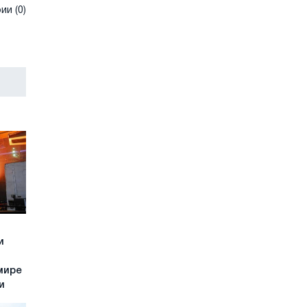
и (0)
и
мире
и