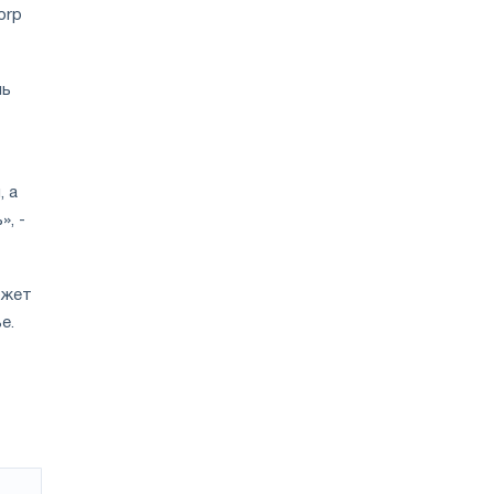
orp
ль
 а
», -
ожет
е.