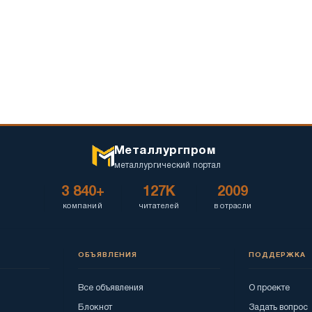
Металлургпром
металлургический портал
3 840+
127K
2009
компаний
читателей
в отрасли
ОБЪЯВЛЕНИЯ
ПОДДЕРЖКА
Все объявления
О проекте
Блокнот
Задать вопрос