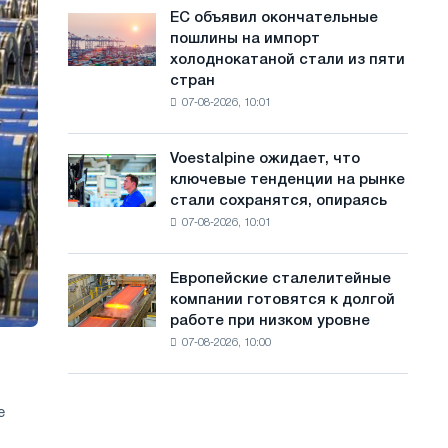
обновления
с
ЕС объявил окончательные
ЕС
трамвайных
пошлины на импорт
объявил
а
путей
холоднокатаной стали из пяти
окончательные
Москвы
й
стран
пошлины
и
07-08-2026, 10:01
на
т
Ярославля
импорт
а
холоднокатаной
Voestalpine ожидает, что
Voestalpine
стали
ключевые тенденции на рынке
ожидает,
из
стали сохранятся, опираясь
что
пяти
07-08-2026, 10:01
ключевые
стран
тенденции
на
Европейские сталелитейные
Европейские
рынке
компании готовятся к долгой
сталелитейные
стали
работе при низком уровне
компании
сохранятся,
07-08-2026, 10:00
готовятся
опираясь
к
на
долгой
диверсификацию
работе
е
при