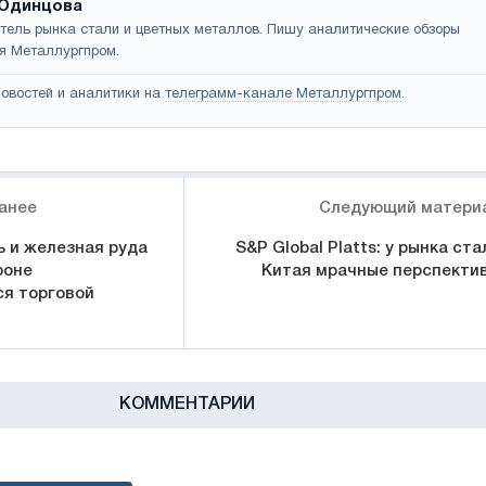
Одинцова
тель рынка стали и цветных металлов. Пишу аналитические обзоры
я Металлургпром.
овостей и аналитики на
телеграмм-канале Металлургпром
.
анее
Следующий матери
ь и железная руда
S&P Global Platts: у рынка ста
фоне
Китая мрачные перспекти
я торговой
КОММЕНТАРИИ