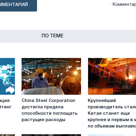
ММЕНТАРИЙ
Комментари
ПО ТЕМЕ
China
Крупнейший
ация
China Steel Corporation
Крупнейший
Steel
производитель
йтинг
достигла предела
производитель стал
Corporation
стали
способности поглощать
Китая станет еще
достигла
Китая
растущие расходы
крупнее и первым в 
предела
станет
по объемам выплавк
способности
еще