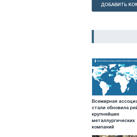
ДОБАВИТЬ КО
Всемирная
Всемирная ассоци
ассоциация
стали обновила ре
стали
крупнейших
обновила
металлургических
рейтинг
компаний
крупнейших