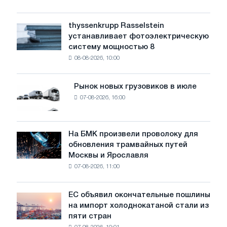
низкий
уровень
thyssenkrupp Rasselstein
thyssenkrupp
воды
устанавливает фотоэлектрическую
Rasselstein
угрожает
систему мощностью 8
устанавливает
безопасности
08-08-2026, 10:00
фотоэлектрическую
поставок
систему
мощностью
Рынок новых грузовиков в июле
Рынок
8
07-08-2026, 16:00
новых
МВт
грузовиков
для
в
достижения
июле
На БМК произвели проволоку для
целей
На
обновления трамвайных путей
обезуглероживания
БМК
Москвы и Ярославля
произвели
07-08-2026, 11:00
проволоку
для
обновления
ЕС объявил окончательные пошлины
ЕС
трамвайных
на импорт холоднокатаной стали из
объявил
путей
пяти стран
окончательные
Москвы