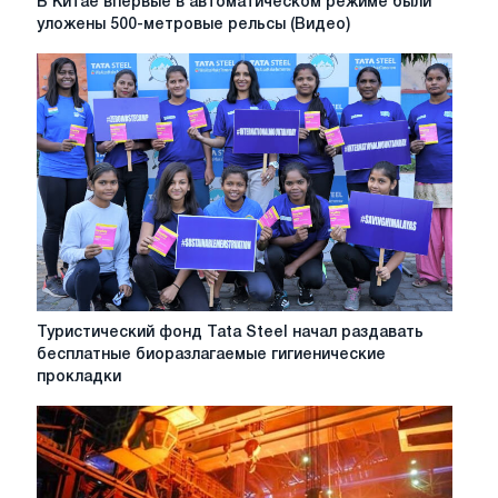
В Китае впервые в автоматическом режиме были
Китае
уложены 500-метровые рельсы (Видео)
впервые
в
автоматическом
режиме
были
уложены
500-
метровые
рельсы
(Видео)
Туристический
Туристический фонд Tata Steel начал раздавать
фонд
бесплатные биоразлагаемые гигиенические
Tata
прокладки
Steel
начал
раздавать
бесплатные
биоразлагаемые