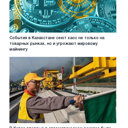
События
События в Казахстане сеют хаос не только на
в
товарных рынках, но и угрожают мировому
Казахстане
майнингу
сеют
хаос
не
только
на
товарных
рынках,
но
и
угрожают
мировому
майнингу
криптовалют
В