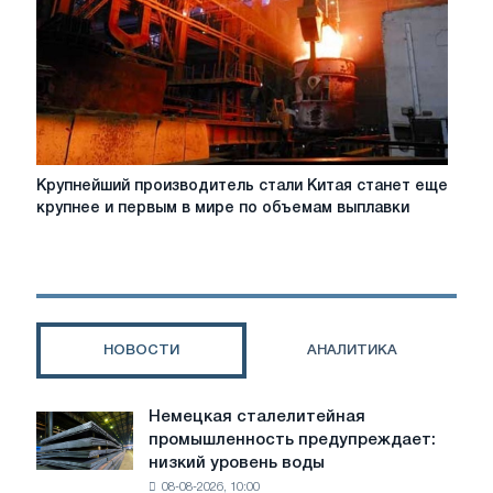
гигиенические
прокладки
Крупнейший
Крупнейший производитель стали Китая станет еще
производитель
крупнее и первым в мире по объемам выплавки
стали
Китая
станет
еще
крупнее
и
НОВОСТИ
АНАЛИТИКА
первым
в
мире
Немецкая сталелитейная
Немецкая
по
промышленность предупреждает:
сталелитейная
объемам
низкий уровень воды
промышленность
выплавки
08-08-2026, 10:00
предупреждает: