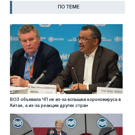
ПО ТЕМЕ
ВОЗ
ВОЗ объявила ЧП не из-за вспышки короновируса в
объявила
Китае, а из-за реакции других стран
ЧП
не
из-
за