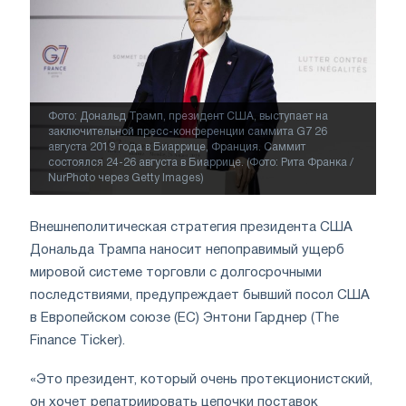
Фото: Дональд Трамп, президент США, выступает на
заключительной пресс-конференции саммита G7 26
августа 2019 года в Биаррице, Франция. Саммит
состоялся 24-26 августа в Биаррице. (Фото: Рита Франка /
NurPhoto через Getty Images)
Внешнеполитическая стратегия президента США
Дональда Трампа наносит непоправимый ущерб
мировой системе торговли с долгосрочными
последствиями, предупреждает бывший посол США
в Европейском союзе (ЕС) Энтони Гарднер (The
Finance Ticker).
«Это президент, который очень протекционистский,
он хочет репатриировать цепочки поставок