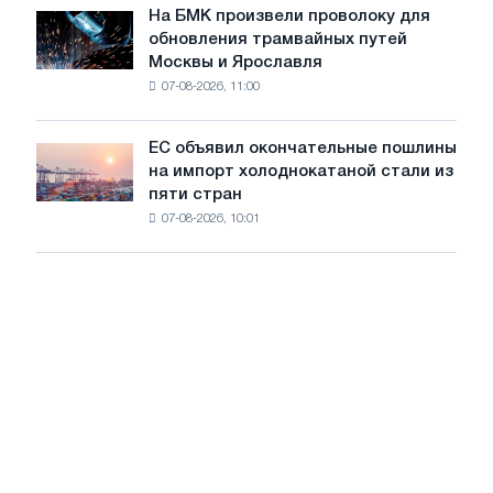
июле
На БМК произвели проволоку для
целей
На
обновления трамвайных путей
обезуглероживания
БМК
Москвы и Ярославля
произвели
07-08-2026, 11:00
проволоку
для
обновления
ЕС объявил окончательные пошлины
ЕС
трамвайных
на импорт холоднокатаной стали из
объявил
путей
пяти стран
окончательные
Москвы
07-08-2026, 10:01
пошлины
и
на
Ярославля
импорт
холоднокатаной
стали
из
пяти
стран