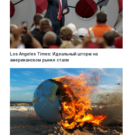
вспышки
короновируса
в
Китае,
а
из-
за
реакции
других
Los
Los Angeles Times: Идеальный шторм на
стран
Angeles
американском рынке стали
Times:
Идеальный
шторм
на
американском
рынке
стали