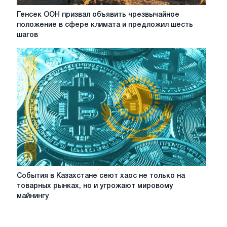
Генсек
Генсек ООН призвал объявить чрезвычайное
ООН
положение в сфере климата и предложил шесть
призвал
шагов
объявить
чрезвычайное
положение
в
сфере
климата
и
предложил
шесть
шагов
События
События в Казахстане сеют хаос не только на
в
товарных рынках, но и угрожают мировому
Казахстане
майнингу
сеют
хаос
не