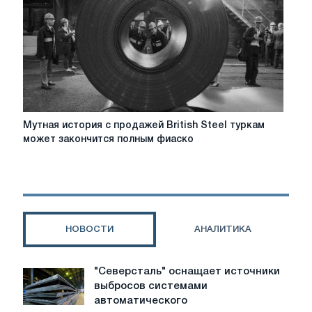
британские
профсоюзы
Мутная
Мутная история с продажей British Steel туркам
история
может закончится полным фиаско
с
продажей
British
Steel
туркам
может
НОВОСТИ
АНАЛИТИКА
закончится
полным
фиаско
"Северсталь" оснащает источники
"Северсталь"
выбросов системами
оснащает
автоматического
источники