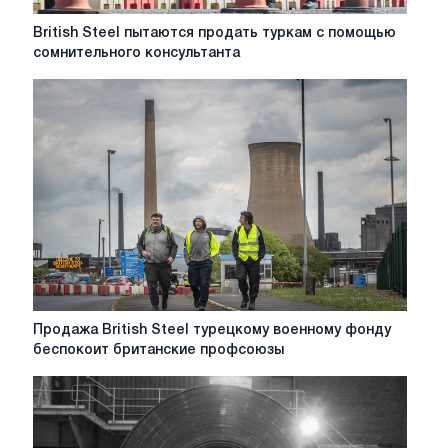
British
British Steel пытаются продать туркам с помощью
Steel
сомнительного консультанта
пытаются
продать
туркам
с
помощью
сомнительного
консультанта
Продажа
Продажа British Steel турецкому военному фонду
British
беспокоит британские профсоюзы
Steel
турецкому
военному
фонду
беспокоит