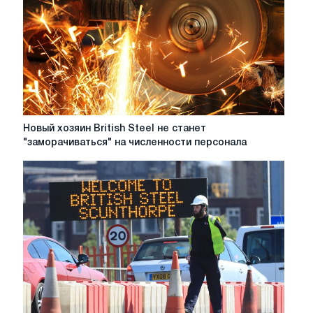
Новый
Новый хозяин British Steel не станет
хозяин
"заморачиваться" на численности персонала
British
Steel
не
станет
"заморачиваться"
на
численности
персонала