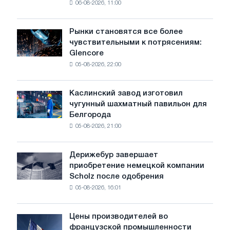
06-08-2026, 11:00
выбросов
системами
автоматического
Рынки становятся все более
Рынки
контроля
чувствительными к потрясениям:
становятся
Glencore
все
05-08-2026, 22:00
более
чувствительными
к
Каслинский завод изготовил
Каслинский
потрясениям:
чугунный шахматный павильон для
завод
Glencore
Белгорода
изготовил
05-08-2026, 21:00
чугунный
шахматный
павильон
Дерижебур завершает
Дерижебур
для
приобретение немецкой компании
завершает
Белгорода
Scholz после одобрения
приобретение
05-08-2026, 16:01
немецкой
компании
Scholz
Цены производителей во
Цены
после
французской промышленности
производителей