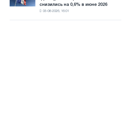
одобрения
снизились на 0,6% в июне 2026
во
Европейской
05-08-2026, 16:01
французской
комиссии
промышленности
снизились
на
0,6%
в
июне
2026
года
по
сравнению
с
маем