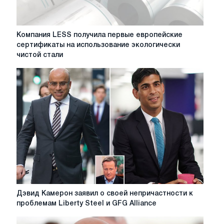
Компания
Компания LESS получила первые европейские
LESS
сертификаты на использование экологически
получила
чистой стали
первые
европейские
сертификаты
на
использование
экологически
чистой
стали
Дэвид
Дэвид Камерон заявил о своей непричастности к
Камерон
проблемам Liberty Steel и GFG Alliance
заявил
о