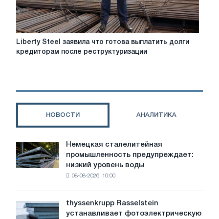
Liberty
Liberty Steel заявила что готова выплатить долги
Steel
кредиторам после реструктуризации
заявила
что
готова
выплатить
долги
кредиторам
НОВОСТИ
АНАЛИТИКА
после
реструктуризации
Немецкая сталелитейная
Немецкая
промышленность предупреждает:
сталелитейная
низкий уровень воды
промышленность
08-08-2026, 10:00
предупреждает:
низкий
уровень
thyssenkrupp Rasselstein
thyssenkrupp
воды
устанавливает фотоэлектрическую
Rasselstein
угрожает