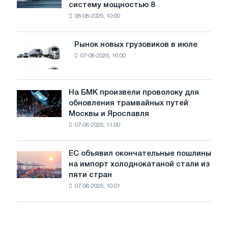
систему мощностью 8
устанавливает
безопасности
08-08-2026, 10:00
фотоэлектрическую
поставок
систему
мощностью
Рынок новых грузовиков в июле
Рынок
8
07-08-2026, 16:00
новых
МВт
грузовиков
для
в
достижения
июле
На БМК произвели проволоку для
целей
На
обновления трамвайных путей
обезуглероживания
БМК
Москвы и Ярославля
произвели
07-08-2026, 11:00
проволоку
для
обновления
ЕС объявил окончательные пошлины
ЕС
трамвайных
на импорт холоднокатаной стали из
объявил
путей
пяти стран
окончательные
Москвы
07-08-2026, 10:01
пошлины
и
на
Ярославля
импорт
холоднокатаной