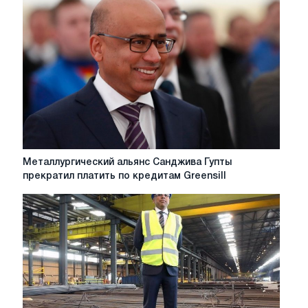
своей
непричастности
к
проблемам
Liberty
Steel
и
GFG
Alliance
Металлургический
Металлургический альянс Санджива Гупты
альянс
прекратил платить по кредитам Greensill
Санджива
Гупты
прекратил
платить
по
кредитам
Greensill