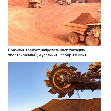
Vale
до
начала
2020
года
Бразилия
Бразилия требует запретить эксплуатацию
требует
хвостохранилищ и увеличить поборы с шахт
запретить
эксплуатацию
хвостохранилищ
и
увеличить
поборы
с
шахт