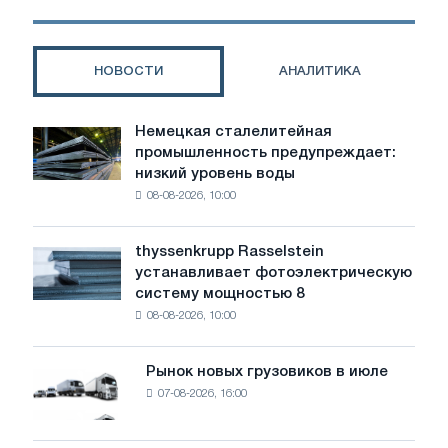
на
железную
руду
НОВОСТИ
АНАЛИТИКА
на
3%
в
Немецкая сталелитейная
Немецкая
2020
промышленность предупреждает:
сталелитейная
году
низкий уровень воды
промышленность
08-08-2026, 10:00
предупреждает:
низкий
уровень
thyssenkrupp Rasselstein
thyssenkrupp
воды
устанавливает фотоэлектрическую
Rasselstein
угрожает
систему мощностью 8
устанавливает
безопасности
08-08-2026, 10:00
фотоэлектрическую
поставок
систему
мощностью
Рынок новых грузовиков в июле
Рынок
8
07-08-2026, 16:00
новых
МВт
грузовиков
для
в
достижения