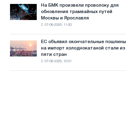
июле
На БМК произвели проволоку для
целей
На
обновления трамвайных путей
обезуглероживания
БМК
Москвы и Ярославля
произвели
07-08-2026, 11:00
проволоку
для
обновления
ЕС объявил окончательные пошлины
ЕС
трамвайных
на импорт холоднокатаной стали из
объявил
путей
пяти стран
окончательные
Москвы
07-08-2026, 10:01
пошлины
и
на
Ярославля
импорт
холоднокатаной
стали
из
пяти
стран