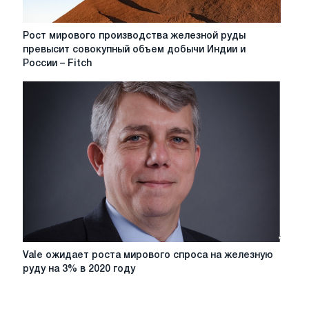
Рост
Рост мирового производства железной руды
мирового
превысит совокупный объем добычи Индии и
производства
России – Fitch
железной
руды
превысит
совокупный
объем
добычи
Индии
и
России
–
Fitch
Vale
Vale ожидает роста мирового спроса на железную
ожидает
руду на 3% в 2020 году
роста
мирового
спроса