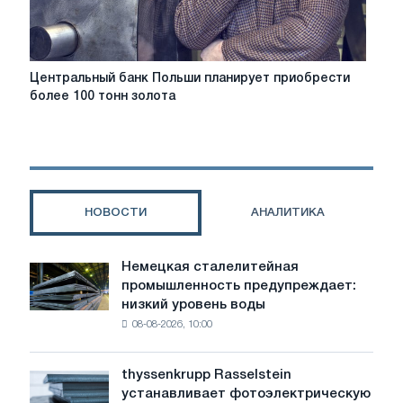
Центральный
Центральный банк Польши планирует приобрести
банк
более 100 тонн золота
Польши
планирует
приобрести
более
100
тонн
НОВОСТИ
АНАЛИТИКА
золота
Немецкая сталелитейная
Немецкая
промышленность предупреждает:
сталелитейная
низкий уровень воды
промышленность
08-08-2026, 10:00
предупреждает:
низкий
уровень
thyssenkrupp Rasselstein
thyssenkrupp
воды
устанавливает фотоэлектрическую
Rasselstein