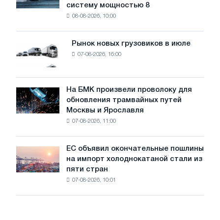
угрожает
систему мощностью 8
устанавливает
безопасности
08-08-2026, 10:00
фотоэлектрическую
поставок
систему
мощностью
Рынок новых грузовиков в июле
Рынок
8
07-08-2026, 16:00
новых
МВт
грузовиков
для
в
достижения
июле
На БМК произвели проволоку для
целей
На
обновления трамвайных путей
обезуглероживания
БМК
Москвы и Ярославля
произвели
07-08-2026, 11:00
проволоку
для
обновления
ЕС объявил окончательные пошлины
ЕС
трамвайных
на импорт холоднокатаной стали из
объявил
путей
пяти стран
окончательные
Москвы
07-08-2026, 10:01
пошлины
и
на
Ярославля
импорт
холоднокатаной