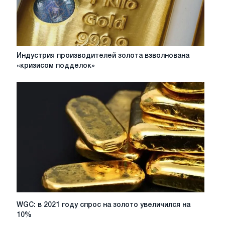
Индустрия
Индустрия производителей золота взволнована
производителей
«кризисом подделок»
золота
взволнована
«кризисом
подделок»
WGC:
WGC: в 2021 году спрос на золото увеличился на
в
10%
2021