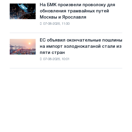
июле
На БМК произвели проволоку для
целей
На
обновления трамвайных путей
обезуглероживания
БМК
Москвы и Ярославля
произвели
07-08-2026, 11:00
проволоку
для
обновления
ЕС объявил окончательные пошлины
ЕС
трамвайных
на импорт холоднокатаной стали из
объявил
путей
пяти стран
окончательные
Москвы
07-08-2026, 10:01
пошлины
и
на
Ярославля
импорт
холоднокатаной
стали
из
пяти
стран