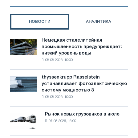
НОВОСТИ
АНАЛИТИКА
Немецкая сталелитейная
Немецкая
промышленность предупреждает:
сталелитейная
низкий уровень воды
промышленность
08-08-2026, 10:00
предупреждает:
низкий
уровень
thyssenkrupp Rasselstein
thyssenkrupp
воды
устанавливает фотоэлектрическую
Rasselstein
угрожает
систему мощностью 8
устанавливает
безопасности
08-08-2026, 10:00
фотоэлектрическую
поставок
систему
мощностью
Рынок новых грузовиков в июле
Рынок
8
07-08-2026, 16:00
новых
МВт
грузовиков
для
в
достижения