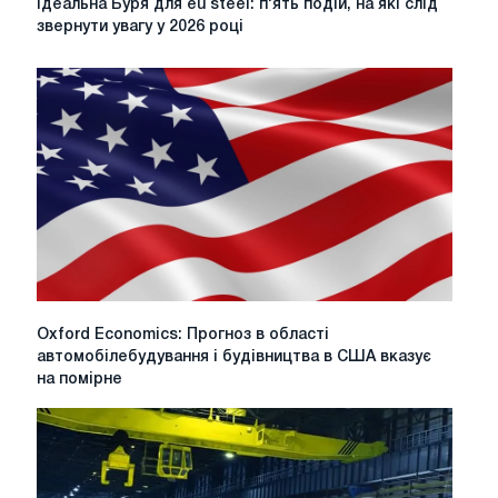
Ідеальна Буря для eu steel: п'ять подій, на які слід
Буря
звернути увагу у 2026 році
для
eu
steel:
п'ять
подій,
на
які
слід
звернути
увагу
у
2026
році
Oxford
Oxford Economics: Прогноз в області
Economics:
автомобілебудування і будівництва в США вказує
Прогноз
на помірне
в
області
автомобілебудування
і
будівництва