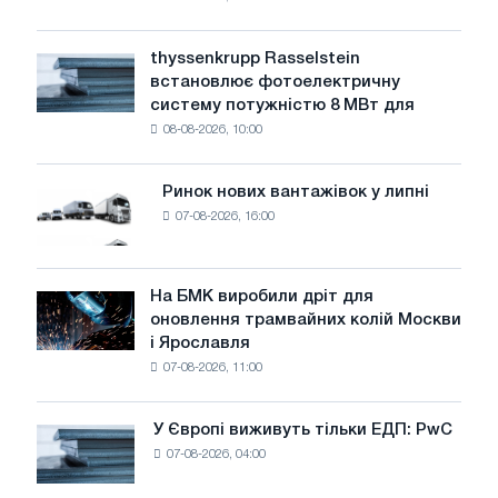
попереджає:
низький
рівень
thyssenkrupp Rasselstein
thyssenkrupp
води
встановлює фотоелектричну
Rasselstein
загрожує
систему потужністю 8 МВт для
встановлює
безпеці
08-08-2026, 10:00
фотоелектричну
поставок
систему
потужністю
Ринок нових вантажівок у липні
Ринок
8
07-08-2026, 16:00
нових
МВт
вантажівок
для
у
досягнення
липні
На БМК виробили дріт для
цілей
На
оновлення трамвайних колій Москви
декарбонізації
БМК
і Ярославля
виробили
07-08-2026, 11:00
дріт
для
оновлення
У Європі виживуть тільки ЕДП: PwC
У
трамвайних
07-08-2026, 04:00
Європі
колій
виживуть
Москви