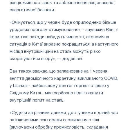
ланцюжків поставок та забезпечення національної
енергетичної безпеки.
«Очікується, що у червні буде оприлюднено більше
урядових програм стимулювання», - зауважив Ван. «І
коли такі заходи набудуть чинності, економічна
ситуація в Китаї виразно покращиться, а наступного
місяця внутрішні ціни на сталь можуть різко
скоригуватися вгору», — додав він.
Ван також вважає, що заплановане на 1 червня
зняття двомісячного карантину, викликаного COVID,
у Шанхаї - найбільшому центрі торгівлі сталлю у
Східному Китаї - має серйозно підштовхнути
внутрішній попит на сталь.
«Судячи за різними даними, доступними в даний час
за ключовими секторами споживання сталі
(включаючи обробну промисловість, складання