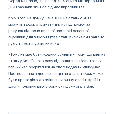
Серед міні-заводів , понад 73% опитаних виробників
ДСП зазнали збитків під час виробництва.
Крім того, на думку Вана, ціни на сталь у Китаї
можуть також отримати деяку підтримку за
рахунок відносно високої вартості основної
сировини для виробництва сталі, включаючи залізну
руду та металургійний кокс.
«Тому не має бути жодних сумнівів у тому, що ціни на
сталь у Китаї цього разу відновляться після того, як
певний час зберігалися на своїх недавніх мінімумах.
Прогнозоване відновлення цін на сталь також може
бути прелюдією до зміцнення ринку сталі в країні в
другій половині цього року», - підсумувала Ван.