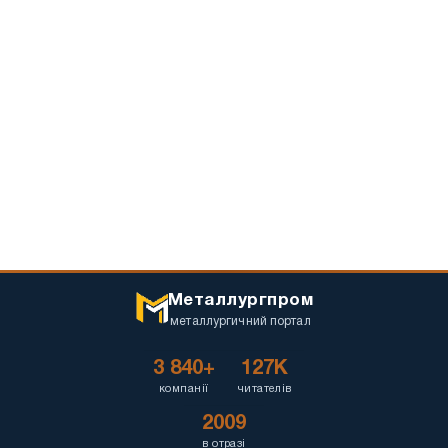
Металлургпром
металлургичний портал
3 840+
127K
компанії
читателів
2009
в отразі