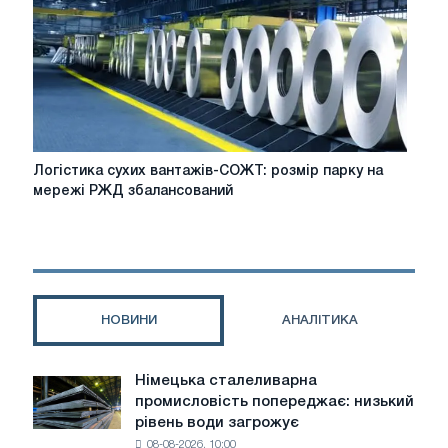
в
США
вказує
на
помірне
зростання
попиту
на
Логістика
Логістика сухих вантажів-СОЖТ: розмір парку на
сталь
сухих
мережі РЖД збалансований
вантажів-
СОЖТ:
розмір
парку
на
мережі
НОВИНИ
АНАЛІТИКА
РЖД
збалансований
Німецька сталеливарна
Німецька
промисловість попереджає: низький
сталеливарна
рівень води загрожує
промисловість
08-08-2026, 10:00