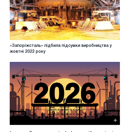
«Запоріжсталь»
«Запоріжсталь» підбила підсумки виробництва у
підбила
жовтні 2022 року
підсумки
виробництва
у
жовтні
2022
року
Ідеальна