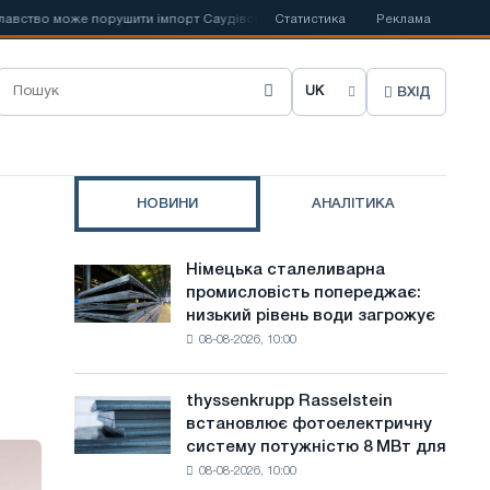
о може порушити імпорт Саудівської сталі
Статистика
📰
Іспанська Acerinox від
Реклама
ВХІД
О
б
р
НОВИНИ
АНАЛІТИКА
а
т
Німецька сталеливарна
Німецька
и
промисловість попереджає:
сталеливарна
низький рівень води загрожує
промисловість
м
08-08-2026, 10:00
попереджає:
о
низький
рівень
в
thyssenkrupp Rasselstein
thyssenkrupp
води
встановлює фотоелектричну
Rasselstein
у
загрожує
систему потужністю 8 МВт для
встановлює
безпеці
с
08-08-2026, 10:00
фотоелектричну
поставок