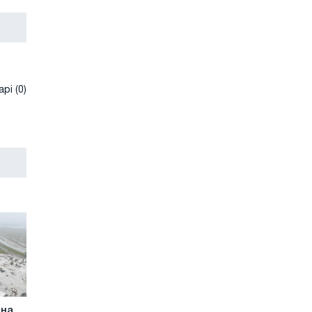
рі (0)
 на