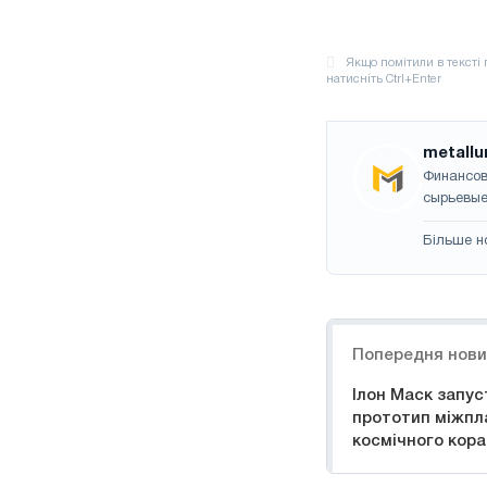
metallu
Финансов
сырьевые
Більше н
Навігація
Попередня нов
Ілон Маск запус
прототип міжпл
космічного кора