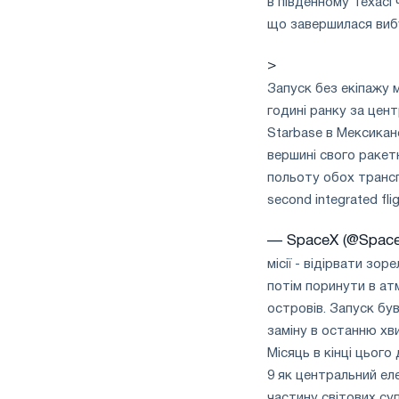
в південному Техасі 
що завершилася виб
>
Запуск без екіпажу 
годині ранку за цент
Starbase в Мексиканс
вершині свого ракет
польоту обох транспо
second integrated fli
— SpaceX (@Spac
місії - відірвати зор
потім поринути в ат
островів. Запуск бу
заміну в останню хв
Місяць в кінці цього
9 як центральний еле
частину світових су