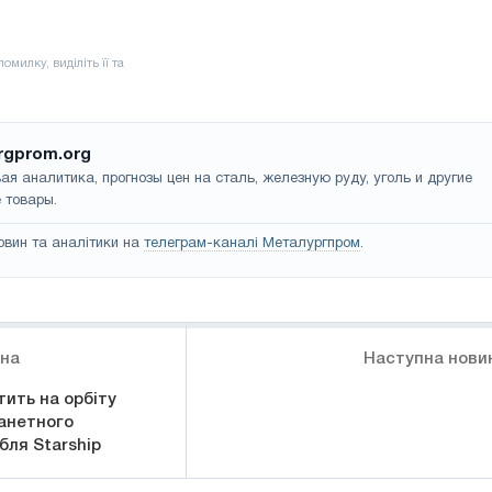
rgprom.org
ая аналитика, прогнозы цен на сталь, железную руду, уголь и другие
 товары.
овин та аналітики на
телеграм-каналі Металургпром
.
ина
Наступна нови
тить на орбіту
анетного
бля Starship