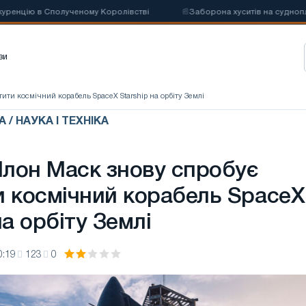
цію в Сполученому Королівстві
📰
Заборона хуситів на судноплавств
зи
тити космічний корабель SpaceX Starship на орбіту Землі
 / НАУКА І ТЕХНІКА
 Ілон Маск знову спробує
и космічний корабель SpaceX
на орбіту Землі
0:19
123
0