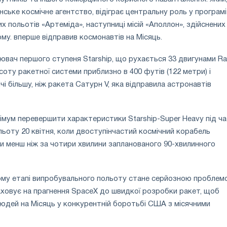
ське космічне агентство, відіграє центральну роль у програмі
х польотів «Артеміда», наступниці місій «Аполлон», здійснених
ому. вперше відправив космонавтів на Місяць.
вач першого ступеня Starship, що рухається 33 двигунами Ra
соту ракетної системи приблизно в 400 футів (122 метри) і
чі більшу, ніж ракета Сатурн V, яка відправила астронавтів
німум перевершити характеристики Starship-Super Heavy під ча
ьоту 20 квітня, коли двоступінчастий космічний корабель
и менш ніж за чотири хвилини запланованого 90-хвилинного
ому етапі випробувального польоту стане серйозною пробле
ховує на прагнення SpaceX до швидкої розробки ракет, щоб
юдей на Місяць у конкурентній боротьбі США з місячними