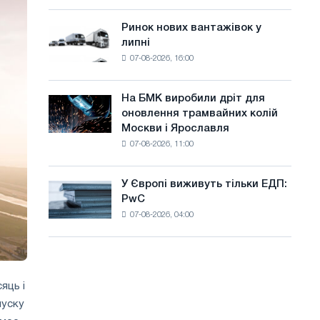
систему
а
потужністю
Ринок нових вантажівок у
Ринок
й
8
липні
нових
МВт
т
07-08-2026, 16:00
вантажівок
для
у
у
досягнення
липні
цілей
На БМК виробили дріт для
На
декарбонізації
оновлення трамвайних колій
БМК
Москви і Ярославля
виробили
07-08-2026, 11:00
дріт
для
оновлення
У Європі виживуть тільки ЕДП:
У
трамвайних
PwC
Європі
колій
07-08-2026, 04:00
виживуть
Москви
тільки
і
ЕДП:
Ярославля
PwC
яць і
пуску