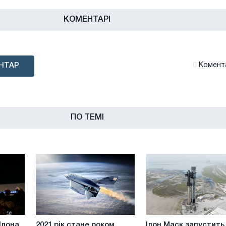
КОМЕНТАРІ
НТАР
Комента
ПО ТЕМІ
2021
Ілон
Ілона
2021 рік стане роком
Ілон Маск запустить