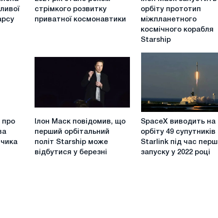
рік
Маск
вої ​​
стрімкого розвитку
орбіту прототип
стане
запустить
арсу
приватної космонавтики
міжпланетного
роком
на
космічного корабля
стрімкого
орбіту
Starship
розвитку
прототип
приватної
міжпланетного
космонавтики
космічного
корабля
Starship
Ілон
SpaceX
 про
Ілон Маск повідомив, що
SpaceX виводить на
Маск
виводить
ва
перший орбітальний
орбіту 49 супутників
повідомив,
на
нчика
політ Starship може
Starlink під час пер
що
орбіту
відбутися у березні
запуску у 2022 році
перший
49
орбітальний
супутників
політ
Starlink
Starship
під
може
час
відбутися
першого