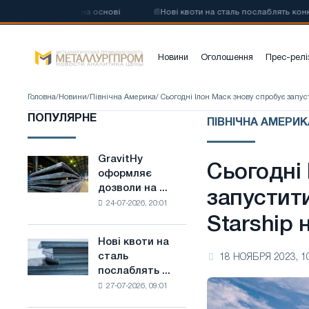
ецевої сталі на основі
📰
Нові квоти на сталь послаблять конкурен
Новини
Оголошення
Прес-релі
Головна
/
Новини
/
Північна Америка
/ Сьогодні Ілон Маск знову спробує запус
ПОПУЛЯРНЕ
ПІВНІЧНА АМЕРИКА
GravitHy
GravitHy
Сьогодні
оформляє
оформляє
дозволи на ...
дозволи
запустит
24-07-2026, 20:01
на
Starship 
будівництво
заводу
Нові квоти на
Нові
з
сталь
18 НОЯБРЯ 2023, 1
квоти
виробництва
послаблять ...
на
низьковуглецевої
27-07-2026, 09:01
сталь
сталі
послаблять
на