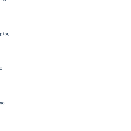
ptor,
с
мою