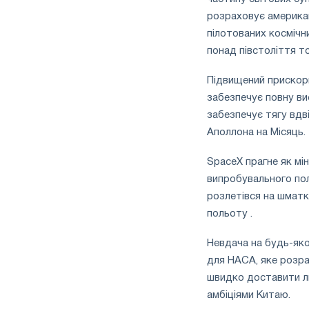
розраховує американ
пілотованих космічни
понад півстоліття т
Підвищений прискорю
забезпечує повну ви
забезпечує тягу вдві
Аполлона на Місяць.
SpaceX прагне як мі
випробувального пол
розлетівся на шматк
польоту .
Невдача на будь-як
для НАСА, яке розра
швидко доставити л
амбіціями Китаю.