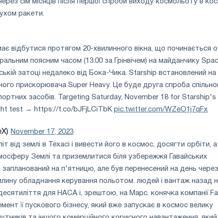
через сім місяців після першої спроби виходу космольоту в кос
ухом ракети.
має відбутися протягом 20-хвилинного вікна, що починається о
ральним поясним часом (13:00 за Грінвічем) на майданчику Spa
ькій затоці недалеко від Бока-Чика. Starship встановлений на
ного прискорювача Super Heavy. Це буде друга спроба спільно
ртних засобів. Targeting Saturday, November 18 for Starship's
ght test → https://t.co/bJFjLCiTbK
pic.twitter.com/WZeO1j7qFx
eX)
November 17, 2023
еліт від землі в Техасі і вивести його в космос, досягти орбіти, а
мосферу Землі та приземлитися біля узбережжя Гавайських
в запланований на п'ятницю, але був перенесений на день чере
илину обладнання керування польотом. людей і вантаж назад 
 десятиліття для НАСА і, зрештою, на Марс. конячка компанії Fa
мент її пускового бізнесу, який вже запускає в космос велику
путників та іншого комерційного корисного навантаження. який,