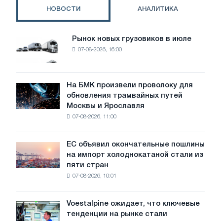
мотоцикл
НОВОСТИ
АНАЛИТИКА
Рынок новых грузовиков в июле
Рынок
07-08-2026, 16:00
новых
грузовиков
в
июле
На БМК произвели проволоку для
На
обновления трамвайных путей
БМК
Москвы и Ярославля
произвели
07-08-2026, 11:00
проволоку
для
обновления
ЕС объявил окончательные пошлины
ЕС
трамвайных
на импорт холоднокатаной стали из
объявил
путей
пяти стран
окончательные
Москвы
07-08-2026, 10:01
пошлины
и
на
Ярославля
импорт
Voestalpine ожидает, что ключевые
Voestalpine
холоднокатаной
тенденции на рынке стали
ожидает,
стали