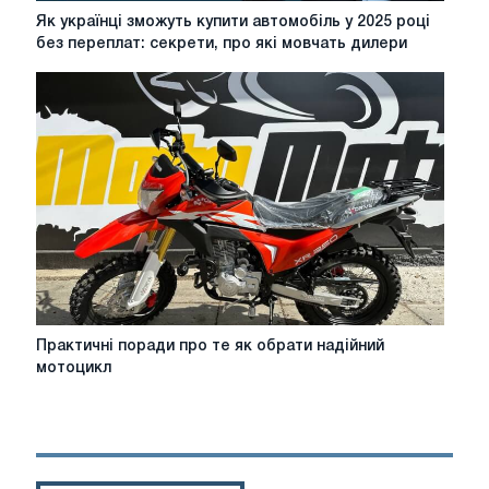
Як
Як українці зможуть купити автомобіль у 2025 році
українці
без переплат: секрети, про які мовчать дилери
зможуть
купити
автомобіль
у
2025
році
без
переплат:
секрети,
про
які
мовчать
дилери
Практичні
Практичні поради про те як обрати надійний
поради
мотоцикл
про
те
як
обрати
надійний