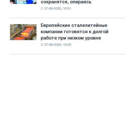
сохранятся, опираясь
что
из
07-08-2026, 10:01
ключевые
пяти
тенденции
стран
на
Европейские сталелитейные
Европейские
рынке
компании готовятся к долгой
сталелитейные
стали
работе при низком уровне
компании
сохранятся,
07-08-2026, 10:00
готовятся
опираясь
к
на
долгой
диверсификацию
работе
при
низком
уровне
воды