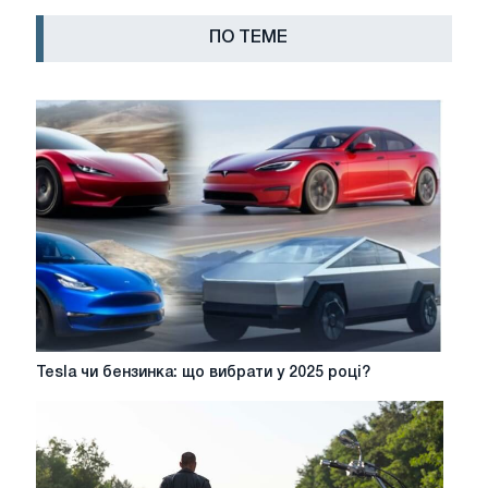
ПО ТЕМЕ
Tesla
Tesla чи бензинка: що вибрати у 2025 році?
чи
бензинка:
що
вибрати
у